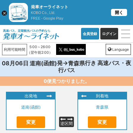
発車オーライネット
開く
KOBO Co., Ltd.
FREE - Google Play
高速バス、定期観光バスの予約なら
会員登録
ログイン
5:00～26:00
利用可能時間
Language
（翌午前2:00）
発→
行き 高速バス・夜
08月06日
道南(函館)
青森県
行バス
0便見つかりました。
出発地
到着地
道南(函館)
青森県
変更
変更
逆区間