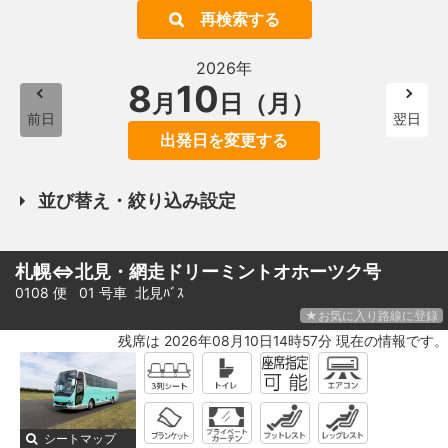
再検索する
2026年
8
10
月
日（月）
前日
翌日
出発日を変更する
並び替え・絞り込み設定
札幌⇔北見・網走ドリーミントオホーツク号
0108 便 01 号車
北見ﾊﾞｽ
★お気に入り路線に登録
残席は 2026年08月10日14時57分 現在の情報です。
シートマップ