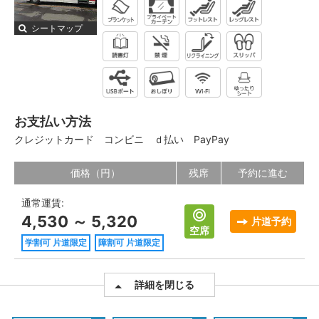
シートマップ
お支払い方法
クレジットカード
コンビニ
ｄ払い
PayPay
価格（円）
残席
予約に進む
通常運賃:
4,530 ～ 5,320
片道予約
空席
学割可 片道限定
障割可 片道限定
詳細を閉じる