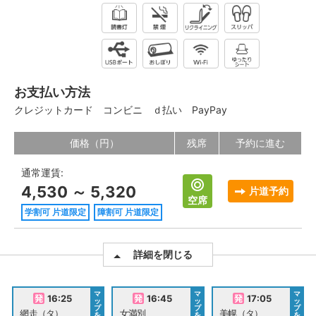
お支払い方法
クレジットカード
コンビニ
ｄ払い
PayPay
価格（円）
残席
予約に進む
通常運賃:
4,530 ～ 5,320
片道予約
空席
学割可 片道限定
障割可 片道限定
詳細を閉じる
マ
マ
マ
16:25
16:45
17:05
ッ
ッ
ッ
プ
プ
プ
網走（タ）
女満別
美幌（タ）
を
を
を