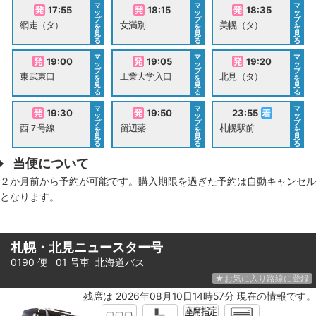
マ
マ
マ
17:55
18:15
18:35
ッ
ッ
ッ
プ
プ
プ
網走（タ）
女満別
美幌（タ）
を
を
を
見
見
見
る
る
る
マ
マ
マ
19:00
19:05
19:20
ッ
ッ
ッ
プ
プ
プ
東武東口
工業大学入口
北見（タ）
を
を
を
見
見
見
る
る
る
マ
マ
マ
19:30
19:50
23:55
ッ
ッ
ッ
プ
プ
プ
西７号線
留辺蘂
札幌駅前
を
を
を
見
見
見
る
る
る
当便について
２か月前から予約が可能です。購入期限を過ぎた予約は自動キャンセル
となります。
札幌・北見ニュースター号
0190 便 01 号車
北海道バス
★お気に入り路線に登録
残席は 2026年08月10日14時57分 現在の情報です。