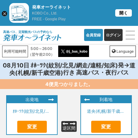
発車オーライネット
開く
KOBO Co., Ltd.
FREE - Google Play
高速バス、定期観光バスの予約なら
会員登録
ログイン
5:00～26:00
利用可能時間
Language
（翌午前2:00）
発→
08月10日
ｵﾎｰﾂｸ(紋別/北見/網走/遠軽/知床)
道
行き 高速バス・夜行バス
央(札幌/新千歳空港)
4便見つかりました。
出発地
到着地
ｵﾎｰﾂｸ(紋別/北見/網走/遠軽/知床)
道央(札幌/新千歳空港)
変更
変更
逆区間