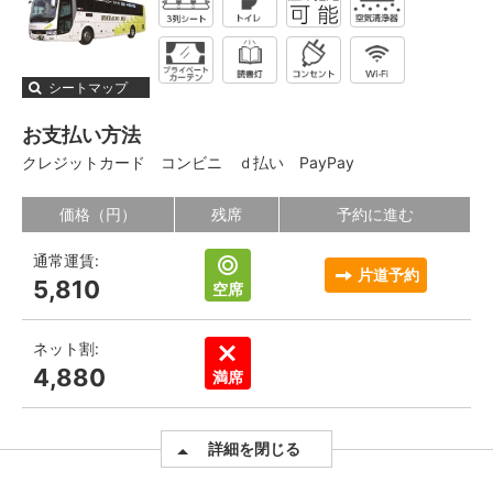
シートマップ
お支払い方法
クレジットカード
コンビニ
ｄ払い
PayPay
価格（円）
残席
予約に進む
通常運賃:
片道予約
5,810
空席
ネット割:
4,880
満席
詳細を閉じる