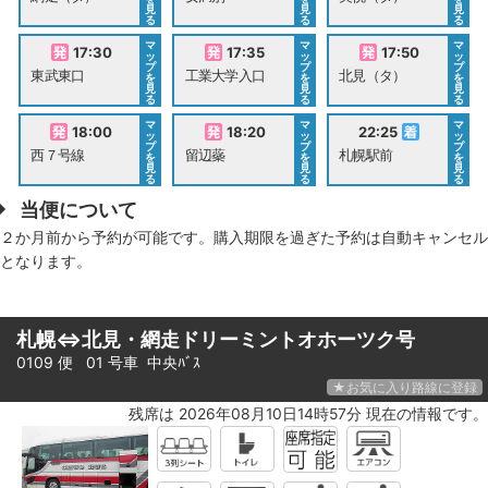
見
見
見
る
る
る
マ
マ
マ
17:30
17:35
17:50
ッ
ッ
ッ
プ
プ
プ
東武東口
工業大学入口
北見（タ）
を
を
を
見
見
見
る
る
る
マ
マ
マ
18:00
18:20
22:25
ッ
ッ
ッ
プ
プ
プ
西７号線
留辺蘂
札幌駅前
を
を
を
見
見
見
る
る
る
当便について
２か月前から予約が可能です。購入期限を過ぎた予約は自動キャンセル
となります。
札幌⇔北見・網走ドリーミントオホーツク号
0109 便 01 号車
中央ﾊﾞｽ
★お気に入り路線に登録
残席は 2026年08月10日14時57分 現在の情報です。