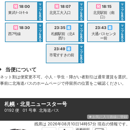
マ
マ
マ
18:00
18:07
18:15
ッ
ッ
ッ
プ
プ
プ
東武ｲｰｽﾄﾓｰﾙ
北見工大入口
北見駅前（南
を
を
を
見
見
見
口）
る
る
る
マ
マ
マ
18:30
23:35
23:43
ッ
ッ
ッ
プ
プ
プ
西7号線
札幌駅前（北4
大通バスセンタ
を
を
を
見
見
見
西1）
ー前
る
る
る
マ
23:49
ッ
プ
市電すすきの前
を
見
る
当便について
ネット割は便変更不可。小人・学生・障がい者割引は通常運賃を選択。
事前に北海道バスのホームページで停留所の位置をご確認ください。
札幌・北見ニュースター号
0192 便 01 号車
北海道バス
★お気に入り路線に登録
残席は 2026年08月10日14時57分 現在の情報です。