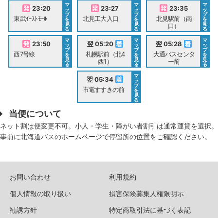
マ
マ
マ
23:20
23:27
23:35
ッ
ッ
ッ
プ
プ
プ
東武ｲｰｽﾄﾓｰﾙ
北見工大入口
北見駅前（南
を
を
を
見
見
見
口）
る
る
る
マ
マ
マ
23:50
翌 05:20
翌 05:28
ッ
ッ
ッ
プ
プ
プ
西7号線
札幌駅前（北4
大通バスセンタ
を
を
を
見
見
見
西1）
ー前
る
る
る
マ
翌 05:34
ッ
プ
市電すすきの前
を
見
る
当便について
ネット割は便変更不可。小人・学生・障がい者割引は通常運賃を選択。
事前に北海道バスのホームページで停留所の位置をご確認ください。
お問い合わせ
利用規約
個人情報の取り扱い
損害保険募集人権限明示
勧誘方針
特定商取引法に基づく表記