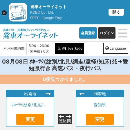
発車オーライネット
開く
KOBO Co., Ltd.
FREE - Google Play
高速バス、定期観光バスの予約なら
会員登録
ログイン
5:00～26:00
利用可能時間
Language
（翌午前2:00）
発→
08月08日
ｵﾎｰﾂｸ(紋別/北見/網走/遠軽/知床)
愛
行き 高速バス・夜行バス
知県
0便見つかりました。
出発地
到着地
ｵﾎｰﾂｸ(紋別/北見/網走/遠軽/知床)
愛知県
変更
変更
逆区間