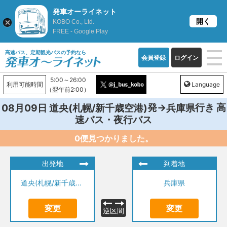
発車オーライネット
開く
KOBO Co., Ltd.
FREE - Google Play
高速バス、定期観光バスの予約なら
会員登録
ログイン
5:00～26:00
利用可能時間
Language
（翌午前2:00）
発→
行き 高
08月09日
道央(札幌/新千歳空港)
兵庫県
速バス・夜行バス
0便見つかりました。
出発地
到着地
道央(札幌/新千歳空港)
兵庫県
変更
変更
逆区間