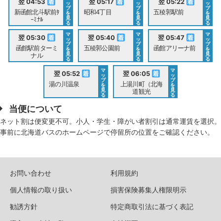
翌 04:53
翌 05:17
翌 05:22
ッ
ッ
ッ
プ
プ
プ
新函館北斗駅前ﾀ
昭和4丁目
五稜郭駅前
を
を
を
見
見
見
ｰﾐﾅﾙ
る
る
る
マ
マ
マ
翌 05:30
翌 05:40
翌 05:47
ッ
ッ
ッ
プ
プ
プ
函館駅前ターミ
五稜郭公園前
函館アリーナ前
を
を
を
見
見
見
ナル
る
る
る
マ
マ
翌 05:52
翌 06:05
ッ
ッ
プ
プ
湯の川温泉
上湯川町（北海
を
を
見
見
道観光
る
る
当便について
ネット割は便変更不可。小人・学生・障がい者割引は通常運賃を選択。
事前に北海道バスのホームページで停留所の位置をご確認ください。
お問い合わせ
利用規約
個人情報の取り扱い
損害保険募集人権限明示
勧誘方針
特定商取引法に基づく表記