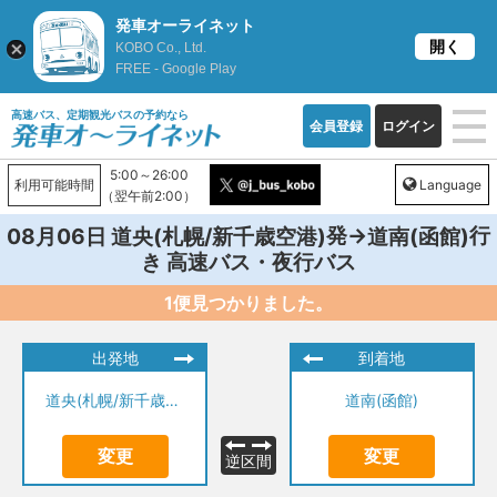
発車オーライネット
開く
KOBO Co., Ltd.
FREE - Google Play
高速バス、定期観光バスの予約なら
会員登録
ログイン
5:00～26:00
利用可能時間
Language
（翌午前2:00）
発→
行
08月06日
道央(札幌/新千歳空港)
道南(函館)
き 高速バス・夜行バス
1便見つかりました。
出発地
到着地
道央(札幌/新千歳空港)
道南(函館)
変更
変更
逆区間