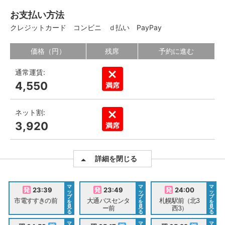
お支払い方法
クレジットカード
コンビニ
ｄ払い
PayPay
価格（円）
残席
予約に進む
通常運賃:
4,550
満席
ネット割:
3,920
満席
詳細を閉じる
マ
マ
マ
23:39
23:49
24:00
ッ
ッ
ッ
プ
プ
プ
市電すすきの前
大通バスセンタ
札幌駅前（北3
を
を
を
見
見
見
ー前
西3）
る
る
る
マ
マ
マ