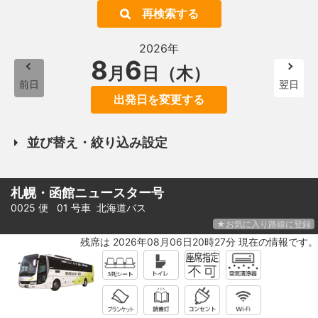
再検索する
2026年
8
6
月
日（木）
前日
翌日
出発日を変更する
並び替え・絞り込み設定
札幌・函館ニュースター号
0025 便 01 号車
北海道バス
★お気に入り路線に登録
残席は 2026年08月06日20時27分 現在の情報です。