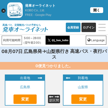
発車オーライネット
開く
KOBO Co., Ltd.
FREE - Google Play
高速バス、定期観光バスの予約なら
会員登録
ログイン
5:00～26:00
利用可能時間
Language
（翌午前2:00）
発→
行き 高速バス・夜行バ
08月07日
広島県
山梨県
ス
0便見つかりました。
出発地
到着地
広島県
山梨県
変更
変更
逆区間