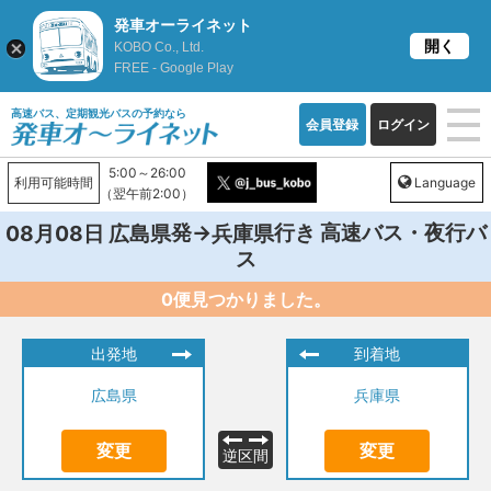
発車オーライネット
開く
KOBO Co., Ltd.
FREE - Google Play
高速バス、定期観光バスの予約なら
会員登録
ログイン
5:00～26:00
利用可能時間
Language
（翌午前2:00）
発→
行き 高速バス・夜行バ
08月08日
広島県
兵庫県
ス
0便見つかりました。
出発地
到着地
広島県
兵庫県
変更
変更
逆区間