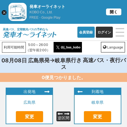
発車オーライネット
開く
KOBO Co., Ltd.
FREE - Google Play
高速バス、定期観光バスの予約なら
会員登録
ログイン
5:00～26:00
利用可能時間
Language
（翌午前2:00）
発→
行き 高速バス・夜行バ
08月08日
広島県
岐阜県
ス
0便見つかりました。
出発地
到着地
広島県
岐阜県
変更
変更
逆区間