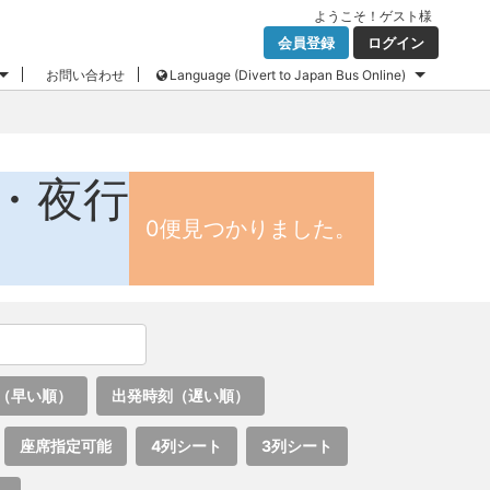
ようこそ！
ゲスト
様
会員登録
ログイン
お問い合わせ
Language (Divert to Japan Bus Online)
・夜行
0便見つかりました。
（早い順）
出発時刻（遅い順）
座席指定可能
4列シート
3列シート