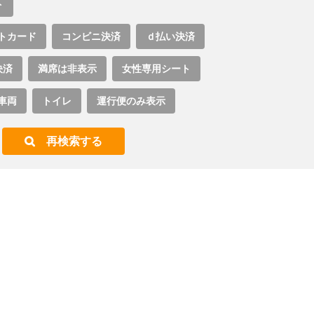
ト
トカード
コンビニ決済
ｄ払い決済
決済
満席は非表示
女性専用シート
車両
トイレ
運行便のみ表示
再検索する
。