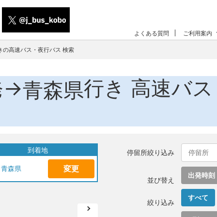
よくある質問
ご利用案内
きの高速バス・夜行バス 検索
発→
行き 高速バス
青森県
到着地
停留所絞り込み
変更
青森県
出発時刻
並び替え
すべて
絞り込み