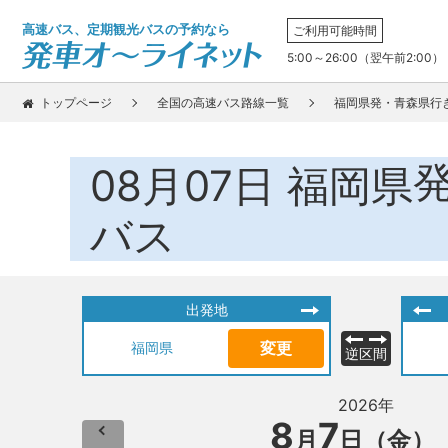
高速バス、定期観光バスの予約なら
ご利用可能時間
5:00～26:00（翌午前2:00）
トップページ
全国の高速バス路線一覧
福岡県発・青森県行
08月07日
福岡県
バス
出発地
変更
福岡県
逆区間
2026年
8
7
月
日（金）