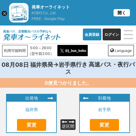
発車オーライネット
開く
KOBO Co., Ltd.
FREE - Google Play
高速バス、定期観光バスの予約なら
会員登録
ログイン
5:00～26:00
利用可能時間
Language
（翌午前2:00）
発→
行き 高速バス・夜行バ
08月08日
福井県
岩手県
ス
0便見つかりました。
出発地
到着地
福井県
岩手県
変更
変更
逆区間