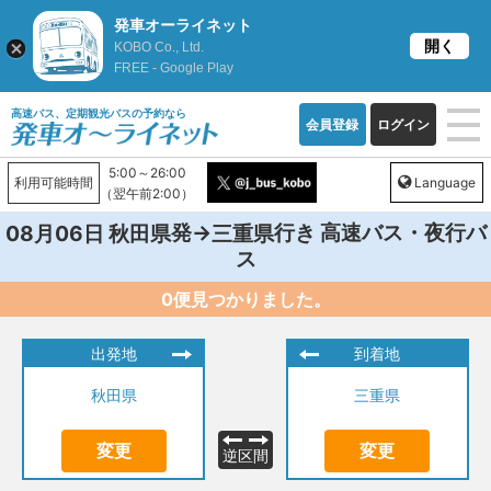
発車オーライネット
開く
KOBO Co., Ltd.
FREE - Google Play
高速バス、定期観光バスの予約なら
会員登録
ログイン
5:00～26:00
利用可能時間
Language
（翌午前2:00）
発→
行き 高速バス・夜行バ
08月06日
秋田県
三重県
ス
0便見つかりました。
出発地
到着地
秋田県
三重県
変更
変更
逆区間