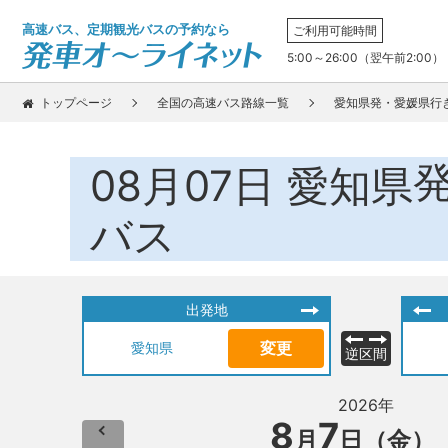
高速バス、定期観光バスの予約なら
ご利用可能時間
5:00～26:00（翌午前2:00）
トップページ
全国の高速バス路線一覧
愛知県発・愛媛県行
08月07日
愛知県
バス
出発地
変更
愛知県
逆区間
2026年
8
7
月
日（金）