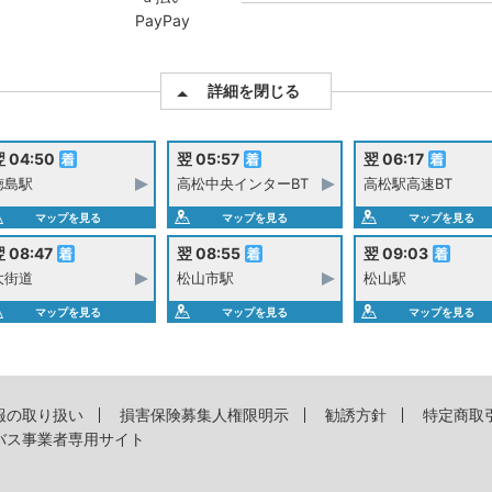
PayPay
詳細を閉じる
 04:50
翌 05:57
翌 06:17
徳島駅
高松中央インターBT
高松駅高速BT
マップを見る
マップを見る
マップを見る
 08:47
翌 08:55
翌 09:03
大街道
松山市駅
松山駅
マップを見る
マップを見る
マップを見る
報の取り扱い
損害保険募集人権限明示
勧誘方針
特定商取
バス事業者専用サイト