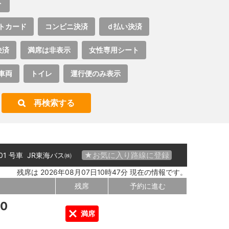
ト
トカード
コンビニ決済
ｄ払い決済
決済
満席は非表示
女性専用シート
車両
トイレ
運行便のみ表示
再検索する
★お気に入り路線に登録
 01 号車
JR東海バス㈱
残席は 2026年08月07日10時47分 現在の情報です。
残席
予約に進む
00
満席