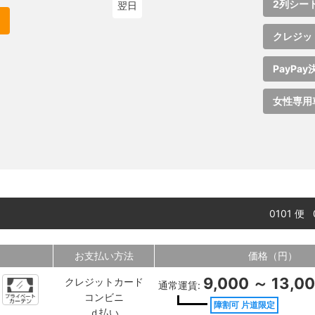
2列シー
翌日
クレジッ
PayPay
女性専用
0101 便
お支払い方法
価格（円）
9,000 ～ 13,0
クレジットカード
通常運賃:
コンビニ
障割可 片道限定
ｄ払い