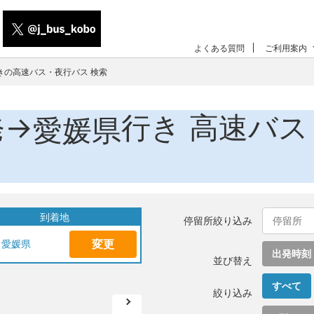
よくある質問
ご利用案内
きの高速バス・夜行バス 検索
発→
行き 高速バス
愛媛県
到着地
停留所絞り込み
変更
愛媛県
出発時刻
並び替え
すべて
絞り込み