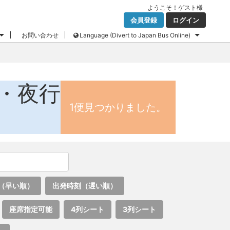
ようこそ！
ゲスト
様
会員登録
ログイン
お問い合わせ
Language (Divert to Japan Bus Online)
・夜行
1便見つかりました。
（早い順）
出発時刻（遅い順）
座席指定可能
4列シート
3列シート