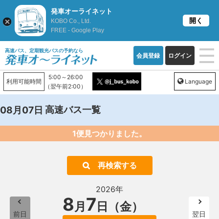
発車オーライネット
開く
KOBO Co., Ltd.
FREE - Google Play
高速バス、定期観光バスの予約なら
会員登録
ログイン
5:00～26:00
利用可能時間
Language
（翌午前2:00）
高速バス一覧
08月07日
1便見つかりました。
再検索する
2026年
8
7
月
日（金）
前日
翌日