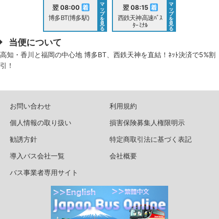
マ
マ
翌 08:00
翌 08:15
ッ
ッ
プ
プ
博多BT(博多駅)
西鉄天神高速ﾊﾞｽ
を
を
見
見
ﾀｰﾐﾅﾙ
る
る
当便について
高知・香川と福岡の中心地 博多BT、西鉄天神を直結！ﾈｯﾄ決済で5%割
引！
お問い合わせ
利用規約
個人情報の取り扱い
損害保険募集人権限明示
勧誘方針
特定商取引法に基づく表記
導入バス会社一覧
会社概要
バス事業者専用サイト