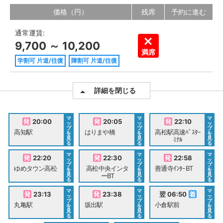
価格（円）
残席
予約に進む
通常運賃:
9,700 ～ 10,200
満席
学割可 片道/往復
障割可 片道/往復
詳細を閉じる
マ
マ
マ
20:00
20:05
22:10
ッ
ッ
ッ
プ
プ
プ
高知駅
はりまや橋
高松駅高速ﾊﾞｽﾀｰ
を
を
を
見
見
見
ﾐﾅﾙ
る
る
る
マ
マ
マ
22:20
22:30
22:58
ッ
ッ
ッ
プ
プ
プ
ゆめタウン高松
高松中央インタ
善通寺ｲﾝﾀｰBT
を
を
を
見
見
見
ーBT
る
る
る
マ
マ
マ
23:13
23:38
翌 06:50
ッ
ッ
ッ
プ
プ
プ
丸亀駅
坂出駅
小倉駅前
を
を
を
見
見
見
る
る
る