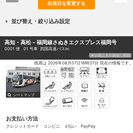
出発日を変更する
並び替え・絞り込み設定
高知・高松－福岡線さぬきエクスプレス福岡号
0001 便 01 号車
四国高速バス㈱
★お気に入り路線に登録
残席は 2026年08月07日18時37分 現在の情報です。
シートマップ
お支払い方法
クレジットカード
コンビニ
ｄ払い
PayPay