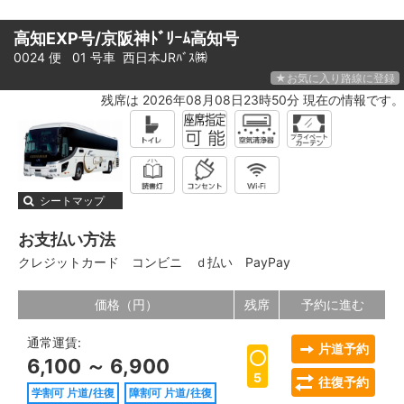
高知EXP号/京阪神ﾄﾞﾘｰﾑ高知号
0024 便 01 号車
西日本JRﾊﾞｽ㈱
★お気に入り路線に登録
残席は 2026年08月08日23時50分 現在の情報です。
シートマップ
お支払い方法
クレジットカード
コンビニ
ｄ払い
PayPay
価格（円）
残席
予約に進む
通常運賃:
片道予約
6,100 ～ 6,900
5
往復予約
学割可 片道/往復
障割可 片道/往復