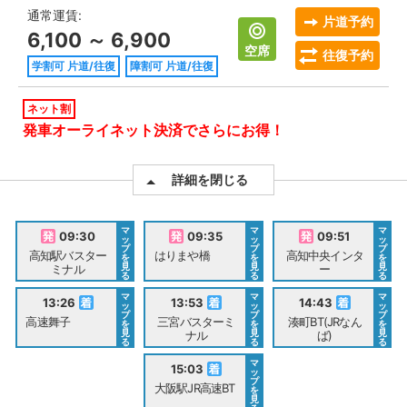
通常運賃:
片道予約
6,100 ～ 6,900
空席
往復予約
学割可 片道/往復
障割可 片道/往復
ネット割
発車オーライネット決済でさらにお得！
詳細を閉じる
マ
マ
マ
09:30
09:35
09:51
ッ
ッ
ッ
プ
プ
プ
高知駅バスター
はりまや橋
高知中央インタ
を
を
を
見
見
見
ミナル
ー
る
る
る
マ
マ
マ
13:26
13:53
14:43
ッ
ッ
ッ
プ
プ
プ
高速舞子
三宮バスターミ
湊町BT(JRなん
を
を
を
見
見
見
ナル
ば)
る
る
る
マ
15:03
ッ
プ
大阪駅JR高速BT
を
見