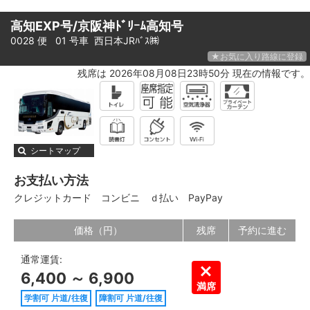
高知EXP号/京阪神ﾄﾞﾘｰﾑ高知号
0028 便 01 号車
西日本JRﾊﾞｽ㈱
★お気に入り路線に登録
残席は 2026年08月08日23時50分 現在の情報です。
シートマップ
お支払い方法
クレジットカード
コンビニ
ｄ払い
PayPay
価格（円）
残席
予約に進む
通常運賃:
6,400 ～ 6,900
満席
学割可 片道/往復
障割可 片道/往復