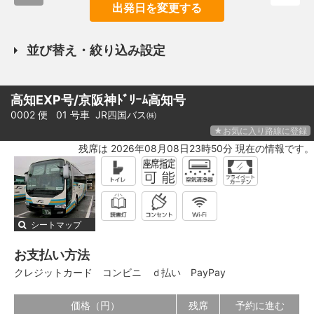
出発日を変更する
並び替え・絞り込み設定
高知EXP号/京阪神ﾄﾞﾘｰﾑ高知号
0002 便 01 号車
JR四国バス㈱
★お気に入り路線に登録
残席は 2026年08月08日23時50分 現在の情報です。
シートマップ
お支払い方法
クレジットカード
コンビニ
ｄ払い
PayPay
価格（円）
残席
予約に進む