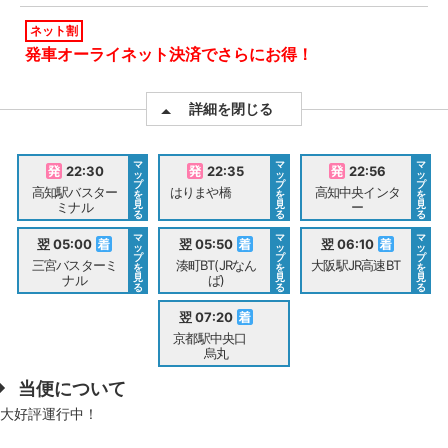
ネット割
発車オーライネット決済でさらにお得！
詳細を閉じる
マ
マ
マ
22:30
22:35
22:56
ッ
ッ
ッ
プ
プ
プ
高知駅バスター
はりまや橋
高知中央インタ
を
を
を
見
見
見
ミナル
ー
る
る
る
マ
マ
マ
翌 05:00
翌 05:50
翌 06:10
ッ
ッ
ッ
プ
プ
プ
三宮バスターミ
湊町BT(JRなん
大阪駅JR高速BT
を
を
を
見
見
見
ナル
ば)
る
る
る
翌 07:20
京都駅中央口
烏丸
当便について
大好評運行中！