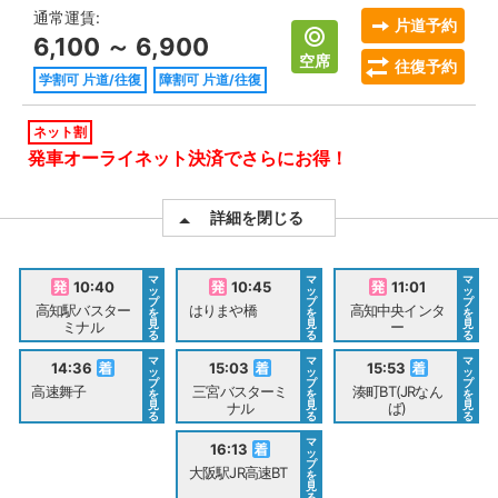
通常運賃:
片道予約
6,100 ～ 6,900
空席
往復予約
学割可 片道/往復
障割可 片道/往復
ネット割
発車オーライネット決済でさらにお得！
詳細を閉じる
マ
マ
マ
10:40
10:45
11:01
ッ
ッ
ッ
プ
プ
プ
高知駅バスター
はりまや橋
高知中央インタ
を
を
を
見
見
見
ミナル
ー
る
る
る
マ
マ
マ
14:36
15:03
15:53
ッ
ッ
ッ
プ
プ
プ
高速舞子
三宮バスターミ
湊町BT(JRなん
を
を
を
見
見
見
ナル
ば)
る
る
る
マ
16:13
ッ
プ
大阪駅JR高速BT
を
見
る