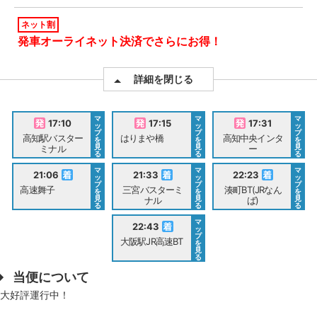
ネット割
発車オーライネット決済でさらにお得！
詳細を閉じる
マ
マ
マ
17:10
17:15
17:31
ッ
ッ
ッ
プ
プ
プ
高知駅バスター
はりまや橋
高知中央インタ
を
を
を
見
見
見
ミナル
ー
る
る
る
マ
マ
マ
21:06
21:33
22:23
ッ
ッ
ッ
プ
プ
プ
高速舞子
三宮バスターミ
湊町BT(JRなん
を
を
を
見
見
見
ナル
ば)
る
る
る
マ
22:43
ッ
プ
大阪駅JR高速BT
を
見
る
当便について
大好評運行中！