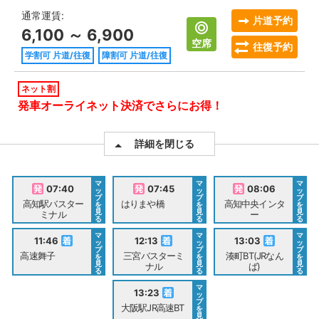
通常運賃:
片道予約
6,100 ～ 6,900
空席
往復予約
学割可 片道/往復
障割可 片道/往復
ネット割
発車オーライネット決済でさらにお得！
詳細を閉じる
マ
マ
マ
07:40
07:45
08:06
ッ
ッ
ッ
プ
プ
プ
高知駅バスター
はりまや橋
高知中央インタ
を
を
を
見
見
見
ミナル
ー
る
る
る
マ
マ
マ
11:46
12:13
13:03
ッ
ッ
ッ
プ
プ
プ
高速舞子
三宮バスターミ
湊町BT(JRなん
を
を
を
見
見
見
ナル
ば)
る
る
る
マ
13:23
ッ
プ
大阪駅JR高速BT
を
見