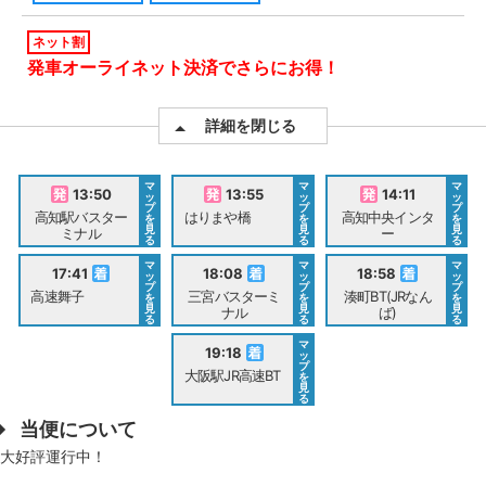
ネット割
発車オーライネット決済でさらにお得！
詳細を閉じる
マ
マ
マ
13:50
13:55
14:11
ッ
ッ
ッ
プ
プ
プ
高知駅バスター
はりまや橋
高知中央インタ
を
を
を
見
見
見
ミナル
ー
る
る
る
マ
マ
マ
17:41
18:08
18:58
ッ
ッ
ッ
プ
プ
プ
高速舞子
三宮バスターミ
湊町BT(JRなん
を
を
を
見
見
見
ナル
ば)
る
る
る
マ
19:18
ッ
プ
大阪駅JR高速BT
を
見
る
当便について
大好評運行中！