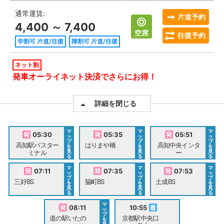
通常運賃:
片道予約
4,400 ～ 7,400
空席
往復予約
学割可 片道/往復
障割可 片道/往復
ネット割
発車オーライネット決済でさらにお得！
詳細を閉じる
マ
マ
マ
05:30
05:35
05:51
ッ
ッ
ッ
プ
プ
プ
高知駅バスター
はりまや橋
高知中央インタ
を
を
を
見
見
見
ミナル
ー
る
る
る
マ
マ
マ
07:11
07:35
07:53
ッ
ッ
ッ
プ
プ
プ
三好BS
脇町BS
土成BS
を
を
を
見
見
見
る
る
る
マ
08:11
10:55
ッ
プ
道の駅いたの
京都駅中央口
を