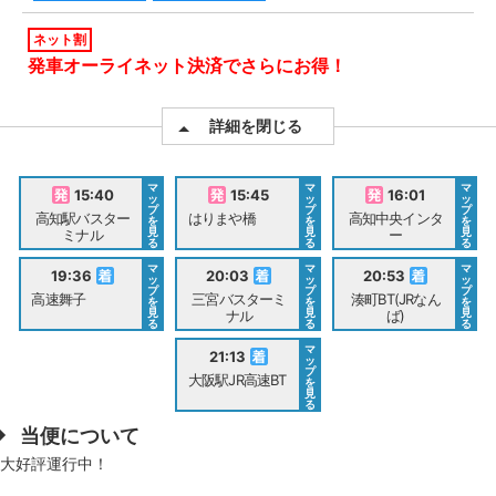
ネット割
発車オーライネット決済でさらにお得！
詳細を閉じる
マ
マ
マ
15:40
15:45
16:01
ッ
ッ
ッ
プ
プ
プ
高知駅バスター
はりまや橋
高知中央インタ
を
を
を
見
見
見
ミナル
ー
る
る
る
マ
マ
マ
19:36
20:03
20:53
ッ
ッ
ッ
プ
プ
プ
高速舞子
三宮バスターミ
湊町BT(JRなん
を
を
を
見
見
見
ナル
ば)
る
る
る
マ
21:13
ッ
プ
大阪駅JR高速BT
を
見
る
当便について
大好評運行中！