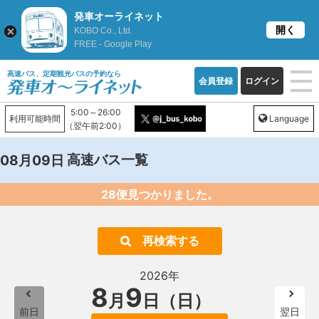
発車オーライネット
開く
KOBO Co., Ltd.
FREE - Google Play
高速バス、定期観光バスの予約なら
会員登録
ログイン
5:00～26:00
利用可能時間
Language
（翌午前2:00）
高速バス一覧
08月09日
28便見つかりました。
再検索する
2026年
8
9
月
日（日）
前日
翌日