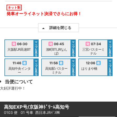
ネット割
発車オーライネット決済でさらにお得！
詳細を閉じる
マ
マ
マ
06:30
06:45
07:34
ッ
ッ
ッ
プ
プ
プ
大阪駅JR高速BT
湊町BT(JRなん
三宮バスターミ
を
を
を
見
見
見
ば)
ナル
る
る
る
マ
マ
マ
11:46
11:56
12:06
ッ
ッ
ッ
プ
プ
プ
高知中央インタ
高知駅バスター
はりまや橋
を
を
を
見
見
見
ー
ミナル
る
る
る
当便について
大好評運行中！
高知EXP号/京阪神ﾄﾞﾘｰﾑ高知号
0103 便 01 号車
西日本JRﾊﾞｽ㈱