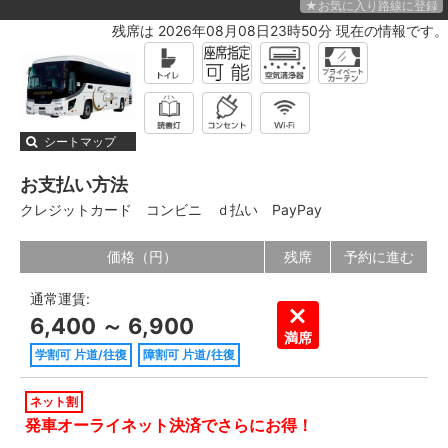
★お気に入り路線に登録
残席は 2026年08月08日23時50分 現在の情報です。
シートマップ
お支払い方法
クレジットカード
コンビニ
ｄ払い
PayPay
価格（円）
残席
予約に進む
通常運賃:
6,400 ～ 6,900
満席
学割可 片道/往復
障割可 片道/往復
ネット割
発車オーライネット決済でさらにお得！