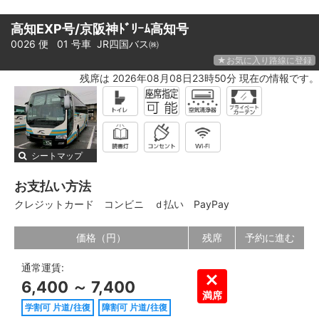
高知EXP号/京阪神ﾄﾞﾘｰﾑ高知号
0026 便 01 号車
JR四国バス㈱
★お気に入り路線に登録
残席は 2026年08月08日23時50分 現在の情報です。
シートマップ
お支払い方法
クレジットカード
コンビニ
ｄ払い
PayPay
価格（円）
残席
予約に進む
通常運賃:
6,400 ～ 7,400
満席
学割可 片道/往復
障割可 片道/往復