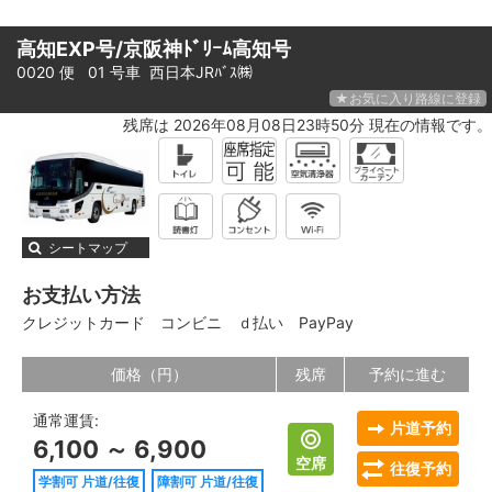
高知EXP号/京阪神ﾄﾞﾘｰﾑ高知号
0020 便 01 号車
西日本JRﾊﾞｽ㈱
★お気に入り路線に登録
残席は 2026年08月08日23時50分 現在の情報です。
シートマップ
お支払い方法
クレジットカード
コンビニ
ｄ払い
PayPay
価格（円）
残席
予約に進む
通常運賃:
片道予約
6,100 ～ 6,900
空席
往復予約
学割可 片道/往復
障割可 片道/往復