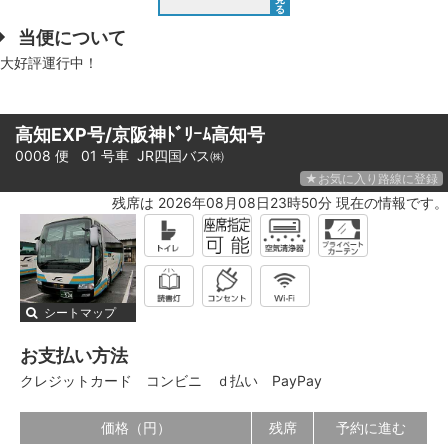
る
当便について
大好評運行中！
高知EXP号/京阪神ﾄﾞﾘｰﾑ高知号
0008 便 01 号車
JR四国バス㈱
★お気に入り路線に登録
残席は 2026年08月08日23時50分 現在の情報です。
シートマップ
お支払い方法
クレジットカード
コンビニ
ｄ払い
PayPay
価格（円）
残席
予約に進む