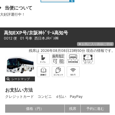
る
当便について
大好評運行中！
高知EXP号/京阪神ﾄﾞﾘｰﾑ高知号
0012 便 01 号車
西日本JRﾊﾞｽ㈱
★お気に入り路線に登録
残席は 2026年08月08日23時50分 現在の情報です。
シートマップ
お支払い方法
クレジットカード
コンビニ
ｄ払い
PayPay
価格（円）
残席
予約に進む