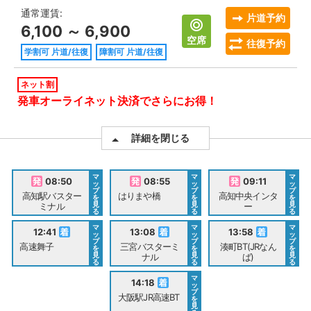
通常運賃:
片道予約
6,100 ～ 6,900
空席
往復予約
学割可 片道/往復
障割可 片道/往復
ネット割
発車オーライネット決済でさらにお得！
詳細を閉じる
マ
マ
マ
08:50
08:55
09:11
ッ
ッ
ッ
プ
プ
プ
高知駅バスター
はりまや橋
高知中央インタ
を
を
を
見
見
見
ミナル
ー
る
る
る
マ
マ
マ
12:41
13:08
13:58
ッ
ッ
ッ
プ
プ
プ
高速舞子
三宮バスターミ
湊町BT(JRなん
を
を
を
見
見
見
ナル
ば)
る
る
る
マ
14:18
ッ
プ
大阪駅JR高速BT
を
見