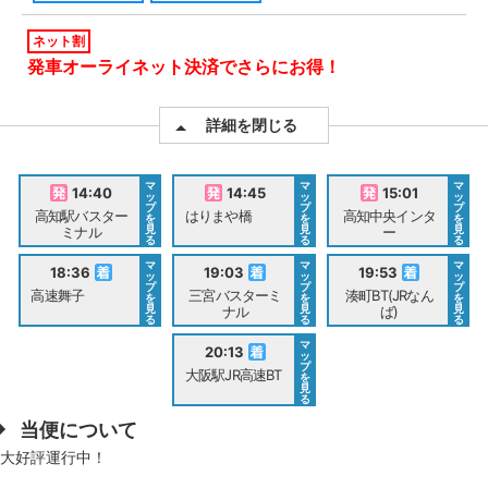
ネット割
発車オーライネット決済でさらにお得！
詳細を閉じる
マ
マ
マ
14:40
14:45
15:01
ッ
ッ
ッ
プ
プ
プ
高知駅バスター
はりまや橋
高知中央インタ
を
を
を
見
見
見
ミナル
ー
る
る
る
マ
マ
マ
18:36
19:03
19:53
ッ
ッ
ッ
プ
プ
プ
高速舞子
三宮バスターミ
湊町BT(JRなん
を
を
を
見
見
見
ナル
ば)
る
る
る
マ
20:13
ッ
プ
大阪駅JR高速BT
を
見
る
当便について
大好評運行中！