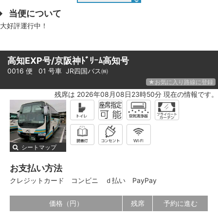
当便について
大好評運行中！
高知EXP号/京阪神ﾄﾞﾘｰﾑ高知号
0016 便 01 号車
JR四国バス㈱
★お気に入り路線に登録
残席は 2026年08月08日23時50分 現在の情報です。
シートマップ
お支払い方法
クレジットカード
コンビニ
ｄ払い
PayPay
価格（円）
残席
予約に進む