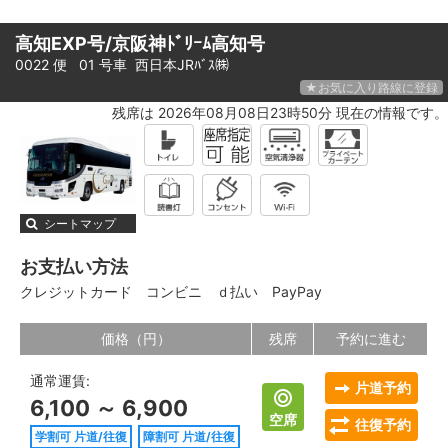
高知EXP号/京阪神ﾄﾞﾘｰﾑ高知号
0022 便 01 号車
西日本JRﾊﾞｽ㈱
★お気に入り路線に登録
残席は 2026年08月08日23時50分 現在の情報です。
シートマップ
お支払い方法
クレジットカード
コンビニ
ｄ払い
PayPay
価格（円）
残席
予約に進む
通常運賃:
片道予約
6,100 ～ 6,900
空席
往復予約
学割可 片道/往復
障割可 片道/往復