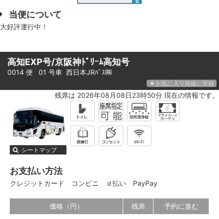
る
当便について
大好評運行中！
高知EXP号/京阪神ﾄﾞﾘｰﾑ高知号
0014 便 01 号車
西日本JRﾊﾞｽ㈱
★お気に入り路線に登録
残席は 2026年08月08日23時50分 現在の情報です。
シートマップ
お支払い方法
クレジットカード
コンビニ
ｄ払い
PayPay
価格（円）
残席
予約に進む