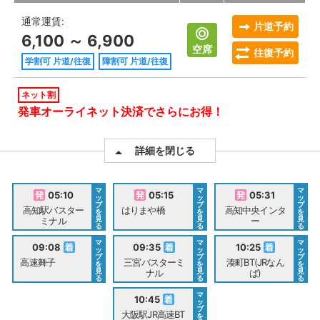
通常運賃:
片道予約
6,100 ～ 6,900
空席
往復予約
学割可 片道/往復
障割可 片道/往復
ネット割
発車オーライネット決済でさらにお得！
詳細を閉じる
マ
マ
マ
05:10
05:15
05:31
ッ
ッ
ッ
プ
プ
プ
高知駅バスター
はりまや橋
高知中央インタ
を
を
を
見
見
見
ミナル
ー
る
る
る
マ
マ
マ
09:08
09:35
10:25
ッ
ッ
ッ
プ
プ
プ
高速舞子
三宮バスターミ
湊町BT(JRなん
を
を
を
見
見
見
ナル
ば)
る
る
る
マ
10:45
ッ
プ
大阪駅JR高速BT
を