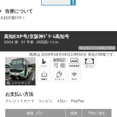
見
る
当便について
大好評運行中！
高知EXP号/京阪神ﾄﾞﾘｰﾑ高知号
0004 便 01 号車
JR四国バス㈱
★お気に入り路線に登録
残席は 2026年08月08日23時50分 現在の情報です。
シートマップ
お支払い方法
クレジットカード
コンビニ
ｄ払い
PayPay
価格（円）
残席
予約に進む