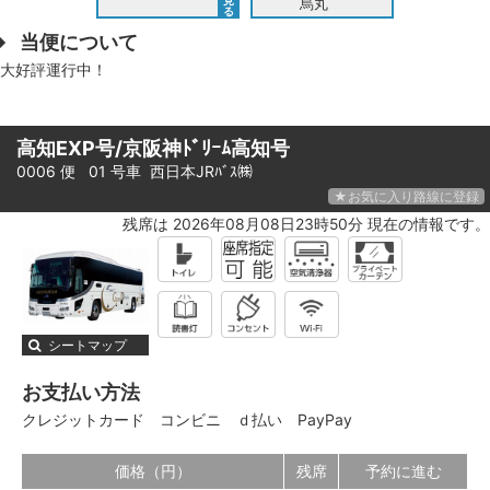
見
烏丸
る
当便について
大好評運行中！
高知EXP号/京阪神ﾄﾞﾘｰﾑ高知号
0006 便 01 号車
西日本JRﾊﾞｽ㈱
★お気に入り路線に登録
残席は 2026年08月08日23時50分 現在の情報です。
シートマップ
お支払い方法
クレジットカード
コンビニ
ｄ払い
PayPay
価格（円）
残席
予約に進む