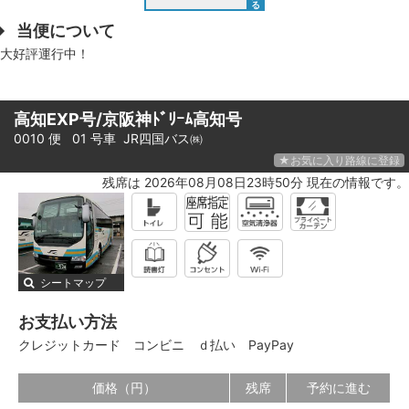
る
当便について
大好評運行中！
高知EXP号/京阪神ﾄﾞﾘｰﾑ高知号
0010 便 01 号車
JR四国バス㈱
★お気に入り路線に登録
残席は 2026年08月08日23時50分 現在の情報です。
シートマップ
お支払い方法
クレジットカード
コンビニ
ｄ払い
PayPay
価格（円）
残席
予約に進む