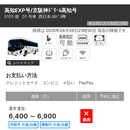
高知EXP号/京阪神ﾄﾞﾘｰﾑ高知号
0101 便 01 号車
西日本JRﾊﾞｽ㈱
★お気に入り路線に登録
残席は 2026年08月08日23時50分 現在の情報です。
シートマップ
お支払い方法
クレジットカード
コンビニ
ｄ払い
PayPay
価格（円）
残席
予約に進む
通常運賃:
6,400 ～ 6,900
満席
学割可 片道/往復
障割可 片道/往復