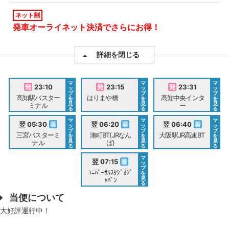
ネット割
発車オーライネット決済でさらにお得！
詳細を閉じる
マ
マ
マ
23:10
23:15
23:31
ッ
ッ
ッ
プ
プ
プ
高知駅バスター
はりまや橋
高知中央インタ
を
を
を
見
見
見
ミナル
ー
る
る
る
マ
マ
マ
翌 05:30
翌 06:20
翌 06:40
ッ
ッ
ッ
プ
プ
プ
三宮バスターミ
湊町BT(JRなん
大阪駅JR高速BT
を
を
を
見
見
見
ナル
ば)
る
る
る
マ
翌 07:15
ッ
プ
ﾕﾆﾊﾞｰｻﾙｽﾀｼﾞｵｼﾞ
を
見
ｬﾊﾟﾝ
る
当便について
大好評運行中！