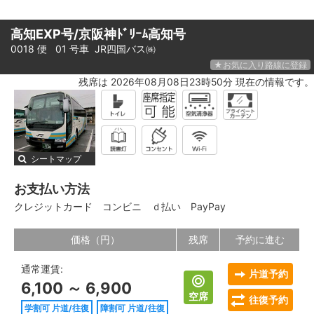
高知EXP号/京阪神ﾄﾞﾘｰﾑ高知号
0018 便 01 号車
JR四国バス㈱
★お気に入り路線に登録
残席は 2026年08月08日23時50分 現在の情報です。
シートマップ
お支払い方法
クレジットカード
コンビニ
ｄ払い
PayPay
価格（円）
残席
予約に進む
通常運賃:
片道予約
6,100 ～ 6,900
空席
往復予約
学割可 片道/往復
障割可 片道/往復