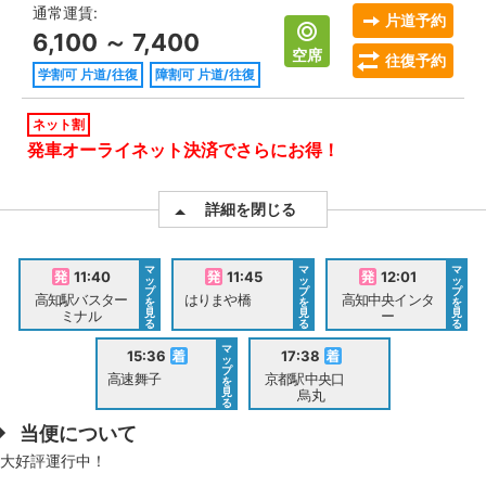
通常運賃:
片道予約
6,100 ～ 7,400
空席
往復予約
学割可 片道/往復
障割可 片道/往復
ネット割
発車オーライネット決済でさらにお得！
詳細を閉じる
マ
マ
マ
11:40
11:45
12:01
ッ
ッ
ッ
プ
プ
プ
高知駅バスター
はりまや橋
高知中央インタ
を
を
を
見
見
見
ミナル
ー
る
る
る
マ
15:36
17:38
ッ
プ
高速舞子
京都駅中央口
を
見
烏丸
る
当便について
大好評運行中！