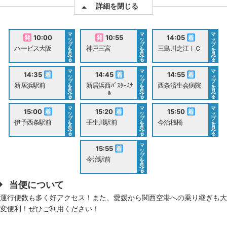
詳細を閉じる
マ
マ
マ
10:00
10:55
14:05
ッ
ッ
ッ
プ
プ
プ
ハービス大阪
神戸三宮
三島川之江ＩＣ
を
を
を
見
見
見
る
る
る
マ
マ
マ
14:35
14:45
14:55
ッ
ッ
ッ
プ
プ
プ
新居浜駅前
新居浜西ﾊﾞｽﾀｰﾐﾅ
西条済生会病院
を
を
を
見
見
見
ﾙ
る
る
る
マ
マ
マ
15:00
15:20
15:50
ッ
ッ
ッ
プ
プ
プ
伊予西条駅前
壬生川駅前
今治桟橋
を
を
を
見
見
見
る
る
る
マ
15:55
ッ
プ
今治駅前
を
見
る
当便について
運行便数も多く好アクセス！また、愛媛から関西空港への乗り継ぎも大
変便利！ぜひご利用ください！