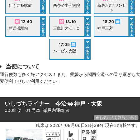
プ
プ
プ
伊予西条駅前
西条済生会病院
新居浜西ﾊﾞｽﾀｰﾐﾅ
を
を
を
見
見
見
ﾙ
る
る
る
マ
マ
マ
12:40
13:10
16:20
ッ
ッ
ッ
プ
プ
プ
新居浜駅前
三島川之江ＩＣ
神戸三宮
を
を
を
見
見
見
る
る
る
マ
17:05
ッ
プ
ハービス大阪
を
見
る
当便について
運行便数も多く好アクセス！また、愛媛から関西空港への乗り継ぎも大
変便利！ぜひご利用ください！
いしづちライナー 今治⇔神戸・大阪
0008 便 01 号車
瀬戸内運輸㈱
★お気に入り路線に登録
残席は 2026年08月06日21時38分 現在の情報です。