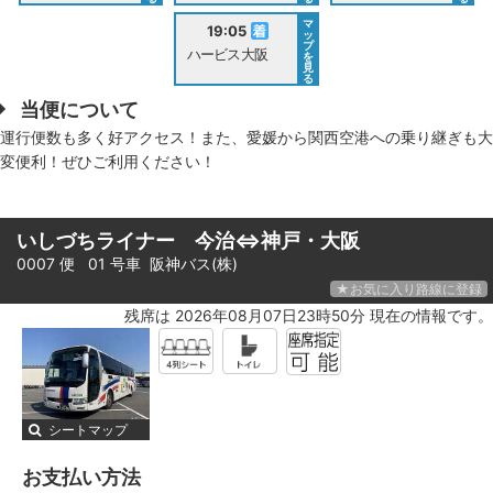
マ
19:05
ッ
プ
ハービス大阪
を
見
る
当便について
運行便数も多く好アクセス！また、愛媛から関西空港への乗り継ぎも大
変便利！ぜひご利用ください！
いしづちライナー 今治⇔神戸・大阪
0007 便 01 号車
阪神バス(株)
★お気に入り路線に登録
残席は 2026年08月07日23時50分 現在の情報です。
シートマップ
お支払い方法