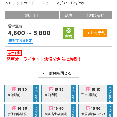
クレジットカード
コンビニ
ｄ払い
PayPay
価格（円）
残席
予約に進む
通常運賃:
4,800 ～ 5,800
片道予約
空席
障割可 片道限定
ネット割
発車オーライネット決済でさらにお得！
詳細を閉じる
マ
マ
マ
15:30
15:35
16:10
ッ
ッ
ッ
プ
プ
プ
今治駅前
今治桟橋
壬生川駅前
を
を
を
見
見
見
る
る
る
マ
マ
マ
16:35
16:40
16:56
ッ
ッ
ッ
プ
プ
プ
伊予西条駅前
西条済生会病院
新居浜西ﾊﾞｽﾀｰﾐﾅ
を
を
を