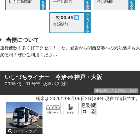
伊予西条駅前
壬生川駅前
今治桟橋
を
を
を
見
見
見
る
る
る
マ
翌 00:45
ッ
プ
今治駅前
を
見
る
当便について
運行便数も多く好アクセス！また、愛媛から関西空港への乗り継ぎも大
変便利！ぜひご利用ください！
いしづちライナー 今治⇔神戸・大阪
0005 便 01 号車
阪神バス(株)
★お気に入り路線に登録
残席は 2026年08月06日21時38分 現在の情報です。
シートマップ