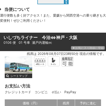
見
る
当便について
運行便数も多く好アクセス！また、愛媛から関西空港への乗り継ぎも大
変便利！ぜひご利用ください！
いしづちライナー 今治⇔神戸・大阪
0106 便 01 号車
瀬戸内運輸㈱
★お気に入り路線に登録
残席は 2026年08月07日23時50分 現在の情報です。
シートマップ
お支払い方法
クレジットカード
コンビニ
ｄ払い
PayPay
価格（円）
残席
予約に進む