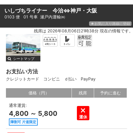
いしづちライナー 今治⇔神戸・大阪
0103 便 01 号車
瀬戸内運輸㈱
★お気に入り路線に登録
残席は 2026年08月06日21時38分 現在の情報です。
シートマップ
お支払い方法
クレジットカード
コンビニ
ｄ払い
PayPay
価格（円）
残席
予約に進む
通常運賃:
4,800 ～ 5,800
運休
障割可 片道限定