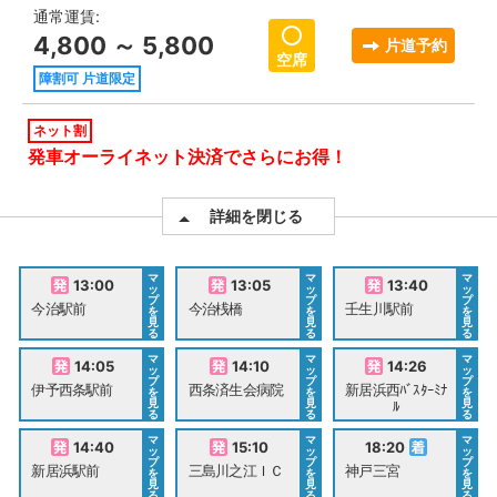
通常運賃:
4,800 ～ 5,800
片道予約
空席
障割可 片道限定
ネット割
発車オーライネット決済でさらにお得！
詳細を閉じる
マ
マ
マ
13:00
13:05
13:40
ッ
ッ
ッ
プ
プ
プ
今治駅前
今治桟橋
壬生川駅前
を
を
を
見
見
見
る
る
る
マ
マ
マ
14:05
14:10
14:26
ッ
ッ
ッ
プ
プ
プ
伊予西条駅前
西条済生会病院
新居浜西ﾊﾞｽﾀｰﾐﾅ
を
を
を
見
見
見
ﾙ
る
る
る
マ
マ
マ
14:40
15:10
18:20
ッ
ッ
ッ
プ
プ
プ
新居浜駅前
三島川之江ＩＣ
神戸三宮
を
を
を
見
見
見
る
る
る