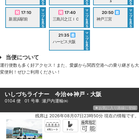
見
見
見
ﾙ
る
る
る
マ
マ
マ
17:10
17:40
20:50
ッ
ッ
ッ
プ
プ
プ
新居浜駅前
三島川之江ＩＣ
神戸三宮
を
を
を
見
見
見
る
る
る
マ
21:35
ッ
プ
ハービス大阪
を
見
る
当便について
運行便数も多く好アクセス！また、愛媛から関西空港への乗り継ぎも大
変便利！ぜひご利用ください！
いしづちライナー 今治⇔神戸・大阪
0104 便 01 号車
瀬戸内運輸㈱
★お気に入り路線に登録
残席は 2026年08月07日23時50分 現在の情報です。