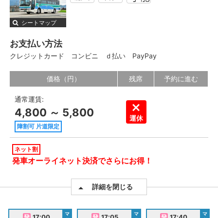
シートマップ
お支払い方法
クレジットカード
コンビニ
ｄ払い
PayPay
価格（円）
残席
予約に進む
通常運賃:
4,800 ～ 5,800
運休
障割可 片道限定
ネット割
発車オーライネット決済でさらにお得！
詳細を閉じる
マ
マ
マ
17:00
17:05
17:40