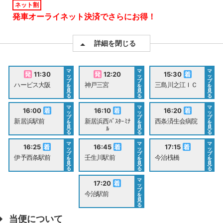
ネット割
発車オーライネット決済でさらにお得！
詳細を閉じる
マ
マ
マ
11:30
12:20
15:30
ッ
ッ
ッ
プ
プ
プ
ハービス大阪
神戸三宮
三島川之江ＩＣ
を
を
を
見
見
見
る
る
る
マ
マ
マ
16:00
16:10
16:20
ッ
ッ
ッ
プ
プ
プ
新居浜駅前
新居浜西ﾊﾞｽﾀｰﾐﾅ
西条済生会病院
を
を
を
見
見
見
ﾙ
る
る
る
マ
マ
マ
16:25
16:45
17:15
ッ
ッ
ッ
プ
プ
プ
伊予西条駅前
壬生川駅前
今治桟橋
を
を
を
見
見
見
る
る
る
マ
17:20
ッ
プ
今治駅前
を
見
る
当便について