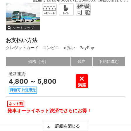
残席は 2026年08月07日23時50分 現在の情報です。
シートマップ
お支払い方法
クレジットカード
コンビニ
ｄ払い
PayPay
価格（円）
残席
予約に進む
通常運賃:
4,800 ～ 5,800
満席
障割可 片道限定
ネット割
発車オーライネット決済でさらにお得！
詳細を閉じる