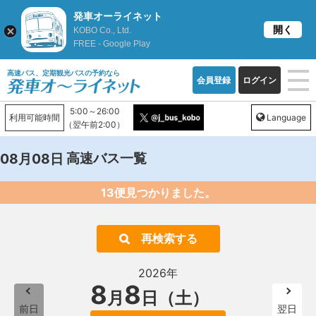
発車オーライネット
開く
KOBO Co., Ltd.
FREE - Google Play
高速バス、定期観光バスの予約なら
会員登録
ログイン
5:00～26:00
利用可能時間
Language
（翌午前2:00）
高速バス一覧
08月08日
13便見つかりました。
再検索する
2026年
8
8
月
日（土）
前日
翌日