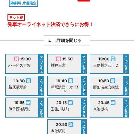
障割可 片道限定
ネット割
発車オーライネット決済でさらにお得！
詳細を閉じる
マ
マ
マ
15:00
15:50
19:00
ッ
ッ
ッ
プ
プ
プ
ハービス大阪
神戸三宮
三島川之江ＩＣ
を
を
を
見
見
見
る
る
る
マ
マ
マ
19:30
19:40
19:50
ッ
ッ
ッ
プ
プ
プ
新居浜駅前
新居浜西ﾊﾞｽﾀｰﾐﾅ
西条済生会病院
を
を
を
見
見
見
ﾙ
る
る
る
マ
マ
マ
19:55
20:15
20:45
ッ
ッ
ッ
プ
プ
プ
伊予西条駅前
壬生川駅前
今治桟橋
を
を
を
見
見
見
る
る
る
マ
20:50
ッ
プ
今治駅前
を