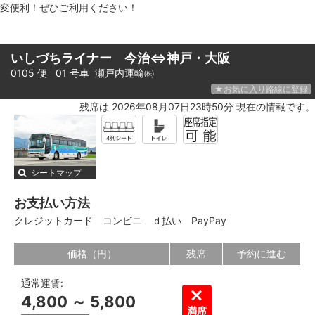
変便利！ぜひご利用ください！
いしづちライナー 今治⇔神戸・大阪
0105 便 01 号車
瀬戸内運輸㈱
★お気に入り路線に登録
残席は 2026年08月07日23時50分 現在の情報です。
シートマップ
お支払い方法
クレジットカード
コンビニ
ｄ払い
PayPay
価格（円）
残席
予約に進む
通常運賃:
4,800 ～ 5,800
満席