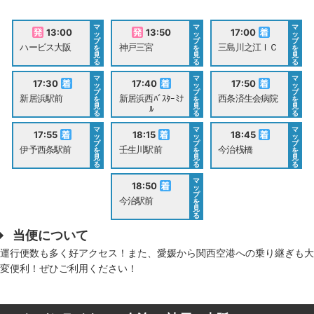
マ
マ
マ
13:00
13:50
17:00
ッ
ッ
ッ
プ
プ
プ
ハービス大阪
神戸三宮
三島川之江ＩＣ
を
を
を
見
見
見
る
る
る
マ
マ
マ
17:30
17:40
17:50
ッ
ッ
ッ
プ
プ
プ
新居浜駅前
新居浜西ﾊﾞｽﾀｰﾐﾅ
西条済生会病院
を
を
を
見
見
見
ﾙ
る
る
る
マ
マ
マ
17:55
18:15
18:45
ッ
ッ
ッ
プ
プ
プ
伊予西条駅前
壬生川駅前
今治桟橋
を
を
を
見
見
見
る
る
る
マ
18:50
ッ
プ
今治駅前
を
見
る
当便について
運行便数も多く好アクセス！また、愛媛から関西空港への乗り継ぎも大
変便利！ぜひご利用ください！