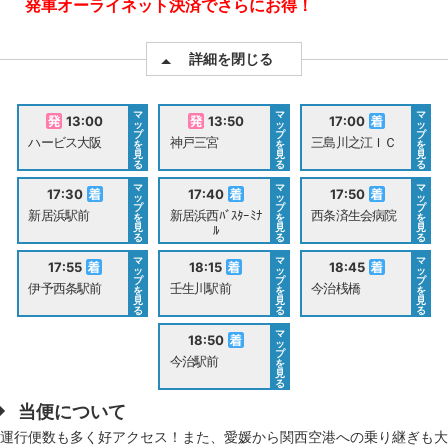
発車オーライネット決済でさらにお得！
詳細を閉じる
マ
マ
マ
13:00
13:50
17:00
ッ
ッ
ッ
プ
プ
プ
ハービス大阪
神戸三宮
三島川之江ＩＣ
を
を
を
見
見
見
る
る
る
マ
マ
マ
17:30
17:40
17:50
ッ
ッ
ッ
プ
プ
プ
新居浜駅前
新居浜西ﾊﾞｽﾀｰﾐﾅ
西条済生会病院
を
を
を
見
見
見
ﾙ
る
る
る
マ
マ
マ
17:55
18:15
18:45
ッ
ッ
ッ
プ
プ
プ
伊予西条駅前
壬生川駅前
今治桟橋
を
を
を
見
見
見
る
る
る
マ
18:50
ッ
プ
今治駅前
を
見
る
当便について
運行便数も多く好アクセス！また、愛媛から関西空港への乗り継ぎも大