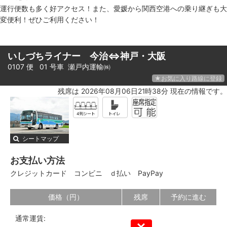
運行便数も多く好アクセス！また、愛媛から関西空港への乗り継ぎも大
変便利！ぜひご利用ください！
いしづちライナー 今治⇔神戸・大阪
0107 便 01 号車
瀬戸内運輸㈱
★お気に入り路線に登録
残席は 2026年08月06日21時38分 現在の情報です。
シートマップ
お支払い方法
クレジットカード
コンビニ
ｄ払い
PayPay
価格（円）
残席
予約に進む
通常運賃: