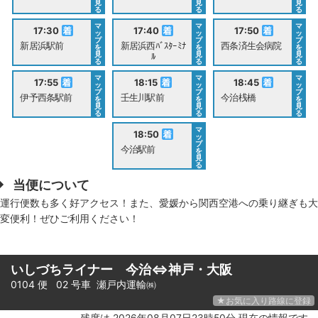
見
見
見
る
る
る
マ
マ
マ
17:30
17:40
17:50
ッ
ッ
ッ
プ
プ
プ
新居浜駅前
新居浜西ﾊﾞｽﾀｰﾐﾅ
西条済生会病院
を
を
を
見
見
見
ﾙ
る
る
る
マ
マ
マ
17:55
18:15
18:45
ッ
ッ
ッ
プ
プ
プ
伊予西条駅前
壬生川駅前
今治桟橋
を
を
を
見
見
見
る
る
る
マ
18:50
ッ
プ
今治駅前
を
見
る
当便について
運行便数も多く好アクセス！また、愛媛から関西空港への乗り継ぎも大
変便利！ぜひご利用ください！
いしづちライナー 今治⇔神戸・大阪
0104 便 02 号車
瀬戸内運輸㈱
★お気に入り路線に登録