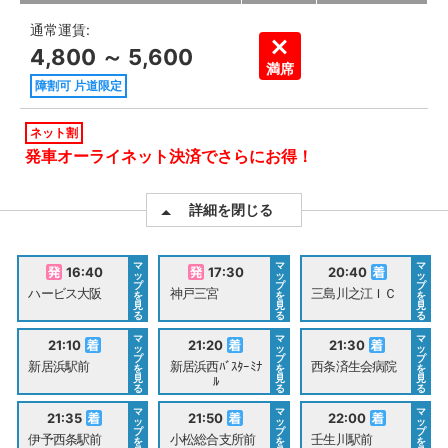
通常運賃:
4,800 ～ 5,600
満席
障割可 片道限定
ネット割
発車オーライネット決済でさらにお得！
詳細を閉じる
マ
マ
マ
16:40
17:30
20:40
ッ
ッ
ッ
プ
プ
プ
ハービス大阪
神戸三宮
三島川之江ＩＣ
を
を
を
見
見
見
る
る
る
マ
マ
マ
21:10
21:20
21:30
ッ
ッ
ッ
プ
プ
プ
新居浜駅前
新居浜西ﾊﾞｽﾀｰﾐﾅ
西条済生会病院
を
を
を
見
見
見
ﾙ
る
る
る
マ
マ
マ
21:35
21:50
22:00
ッ
ッ
ッ
プ
プ
プ
伊予西条駅前
小松総合支所前
壬生川駅前
を
を
を