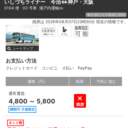
いしづちライナー 今治⇔神戸・大阪
0104 便 03 号車
瀬戸内運輸㈱
★お気に入り路線に登録
残席は 2026年08月07日23時50分 現在の情報です。
シートマップ
お支払い方法
クレジットカード
コンビニ
ｄ払い
PayPay
価格（円）
残席
予約に進む
通常運賃:
4,800 ～ 5,800
満席
障割可 片道限定
ネット割