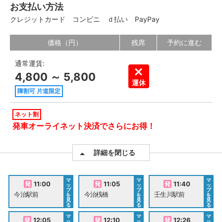
お支払い方法
クレジットカード
コンビニ
ｄ払い
PayPay
価格（円）
残席
予約に進む
通常運賃:
4,800 ～ 5,800
運休
障割可 片道限定
ネット割
発車オーライネット決済でさらにお得！
詳細を閉じる
マ
マ
マ
11:00
11:05
11:40
ッ
ッ
ッ
プ
プ
プ
今治駅前
今治桟橋
壬生川駅前
を
を
を
見
見
見
る
る
る
マ
マ
マ
12:05
12:10
12:26
ッ
ッ
ッ