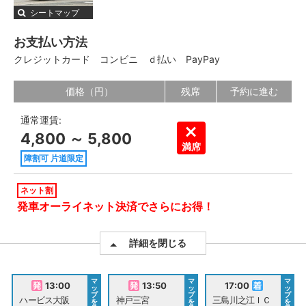
シートマップ
お支払い方法
クレジットカード
コンビニ
ｄ払い
PayPay
価格（円）
残席
予約に進む
通常運賃:
4,800 ～ 5,800
満席
障割可 片道限定
ネット割
発車オーライネット決済でさらにお得！
詳細を閉じる
マ
マ
マ
13:00
13:50
17:00
ッ
ッ
ッ
プ
プ
プ
ハービス大阪
神戸三宮
三島川之江ＩＣ
を
を
を