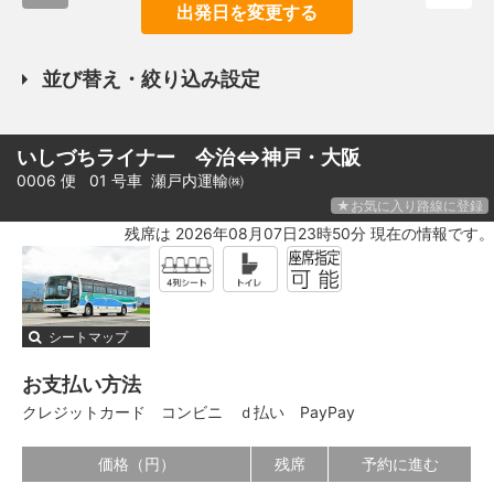
出発日を変更する
並び替え・絞り込み設定
いしづちライナー 今治⇔神戸・大阪
0006 便 01 号車
瀬戸内運輸㈱
★お気に入り路線に登録
残席は 2026年08月07日23時50分 現在の情報です。
シートマップ
お支払い方法
クレジットカード
コンビニ
ｄ払い
PayPay
価格（円）
残席
予約に進む