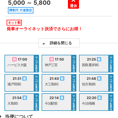
5,000 ～ 5,800
運休
障割可 片道限定
ネット割
発車オーライネット決済でさらにお得！
詳細を閉じる
マ
マ
マ
17:00
17:50
21:25
ッ
ッ
ッ
プ
プ
プ
ハービス大阪
神戸三宮
因島重井BS
を
を
を
見
見
見
る
る
る
マ
マ
マ
21:31
21:40
21:48
ッ
ッ
ッ
プ
プ
プ
瀬戸田BS
大三島BS
伯方島BS
を
を
を
見
見
見
る
る
る
マ
マ
マ
21:54
22:14
22:20
ッ
ッ
ッ
プ
プ
プ
大島BS
今治駅前
今治桟橋
を
を
を
見
見
見
る
る
る
当便について