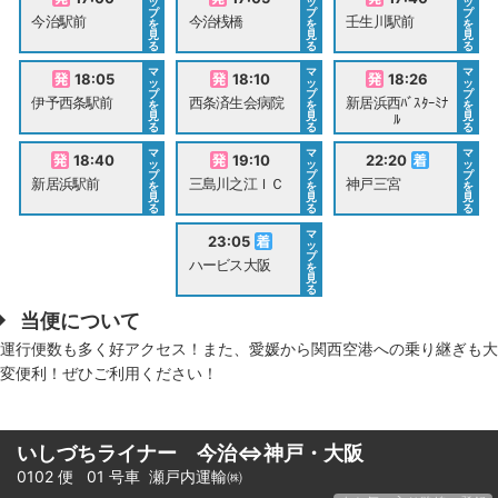
ッ
ッ
ッ
プ
プ
プ
今治駅前
今治桟橋
壬生川駅前
を
を
を
見
見
見
る
る
る
マ
マ
マ
18:05
18:10
18:26
ッ
ッ
ッ
プ
プ
プ
伊予西条駅前
西条済生会病院
新居浜西ﾊﾞｽﾀｰﾐﾅ
を
を
を
見
見
見
ﾙ
る
る
る
マ
マ
マ
18:40
19:10
22:20
ッ
ッ
ッ
プ
プ
プ
新居浜駅前
三島川之江ＩＣ
神戸三宮
を
を
を
見
見
見
る
る
る
マ
23:05
ッ
プ
ハービス大阪
を
見
る
当便について
運行便数も多く好アクセス！また、愛媛から関西空港への乗り継ぎも大
変便利！ぜひご利用ください！
いしづちライナー 今治⇔神戸・大阪
0102 便 01 号車
瀬戸内運輸㈱