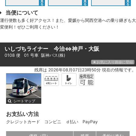
見
見
見
る
る
る
当便について
運行便数も多く好アクセス！また、愛媛から関西空港への乗り継ぎも大
変便利！ぜひご利用ください！
いしづちライナー 今治⇔神戸・大阪
0108 便 01 号車
阪神バス(株)
★お気に入り路線に登録
残席は 2026年08月07日23時50分 現在の情報です。
シートマップ
お支払い方法
クレジットカード
コンビニ
ｄ払い
PayPay
価格（円）
残席
予約に進む