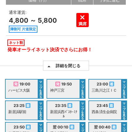
通常運賃:
4,800 ～ 5,800
満席
障割可 片道限定
ネット割
発車オーライネット決済でさらにお得！
詳細を閉じる
マ
マ
マ
19:00
19:50
23:00
ッ
ッ
ッ
プ
プ
プ
ハービス大阪
神戸三宮
三島川之江ＩＣ
を
を
を
見
見
見
る
る
る
マ
マ
マ
23:25
23:35
23:45
ッ
ッ
ッ
プ
プ
プ
新居浜駅前
新居浜西ﾊﾞｽﾀｰﾐﾅ
西条済生会病院
を
を
を
見
見
見
ﾙ
る
る
る
マ
マ
マ
23:50
翌 00:10
翌 00:40
ッ
ッ
ッ
プ
プ
プ