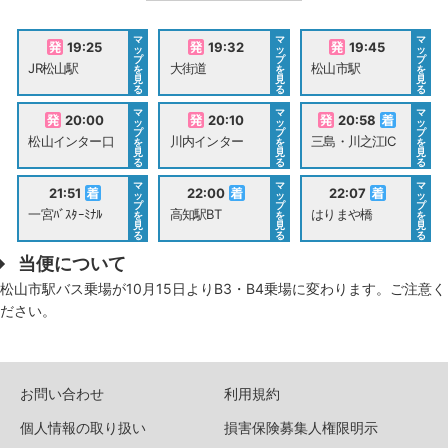
マ
マ
マ
19:25
19:32
19:45
ッ
ッ
ッ
プ
プ
プ
JR松山駅
大街道
松山市駅
を
を
を
見
見
見
る
る
る
マ
マ
マ
20:00
20:10
20:58
ッ
ッ
ッ
プ
プ
プ
松山インター口
川内インター
三島・川之江IC
を
を
を
見
見
見
る
る
る
マ
マ
マ
21:51
22:00
22:07
ッ
ッ
ッ
プ
プ
プ
一宮ﾊﾞｽﾀｰﾐﾅﾙ
高知駅BT
はりまや橋
を
を
を
見
見
見
る
る
る
当便について
松山市駅バス乗場が10月15日よりB3・B4乗場に変わります。ご注意く
ださい。
お問い合わせ
利用規約
個人情報の取り扱い
損害保険募集人権限明示