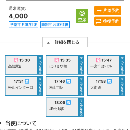
通常運賃:
片道予約
4,000
空席
往復予約
学割可 片道/往復
障割可 片道/往復
詳細を閉じる
マ
マ
マ
15:30
15:35
15:47
ッ
ッ
ッ
プ
プ
プ
高知駅BT
はりまや橋
一宮ﾊﾞｽﾀｰﾐﾅﾙ
を
を
を
見
見
見
る
る
る
マ
マ
マ
17:31
17:46
17:58
ッ
ッ
ッ
プ
プ
プ
松山インター口
松山市駅
大街道
を
を
を
見
見
見
る
る
る
マ
18:05
ッ
プ
JR松山駅
を
見
る
当便について