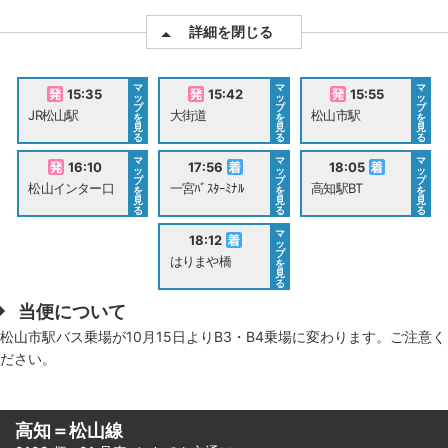
詳細を閉じる
マ
マ
マ
15:35
15:42
15:55
ッ
ッ
ッ
プ
プ
プ
JR松山駅
大街道
松山市駅
を
を
を
見
見
見
る
る
る
マ
マ
マ
16:10
17:56
18:05
ッ
ッ
ッ
プ
プ
プ
松山インター口
一宮ﾊﾞｽﾀｰﾐﾅﾙ
高知駅BT
を
を
を
見
見
見
る
る
る
マ
18:12
ッ
プ
はりまや橋
を
見
る
当便について
松山市駅バス乗場が10月15日よりB3・B4乗場に変わります。ご注意く
ださい。
高知＝松山線