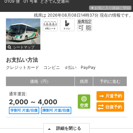
0109 便 01 号車
とさでん交通㈱
★お気に入り路線に登録
残席は 2026年08月08日14時37分 現在の情報です。
シートマップ
お支払い方法
クレジットカード
コンビニ
ｄ払い
PayPay
価格（円）
残席
予約に進む
通常運賃:
片道予約
2,000 ～ 4,000
空席
往復予約
学割可 片道/往復
障割可 片道/往復
詳細を閉じる