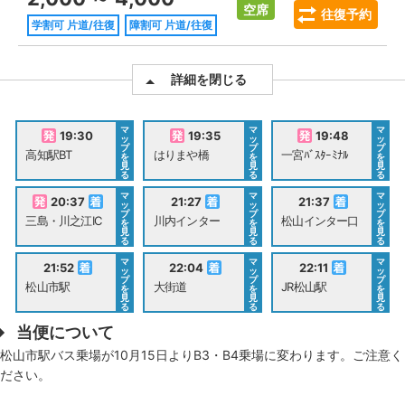
空席
往復予約
学割可 片道/往復
障割可 片道/往復
詳細を閉じる
マ
マ
マ
19:30
19:35
19:48
ッ
ッ
ッ
プ
プ
プ
高知駅BT
はりまや橋
一宮ﾊﾞｽﾀｰﾐﾅﾙ
を
を
を
見
見
見
る
る
る
マ
マ
マ
20:37
21:27
21:37
ッ
ッ
ッ
プ
プ
プ
三島・川之江IC
川内インター
松山インター口
を
を
を
見
見
見
る
る
る
マ
マ
マ
21:52
22:04
22:11
ッ
ッ
ッ
プ
プ
プ
松山市駅
大街道
JR松山駅
を
を
を
見
見
見
る
る
る
当便について
松山市駅バス乗場が10月15日よりB3・B4乗場に変わります。ご注意く
ださい。