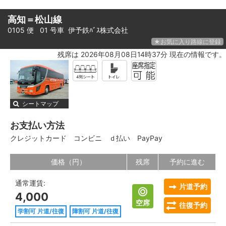
高知＝松山線
0105 便 01 号車
伊予鉄ﾊﾞｽ株式会社
★お気に入り路線に登録
残席は 2026年08月08日14時37分 現在の情報です。
シートマップ
お支払い方法
クレジットカード
コンビニ
ｄ払い
PayPay
価格（円）
残席
予約に進む
通常運賃:
片道予約
4,000
空席
往復予約
学割可 片道/往復
障割可 片道/往復