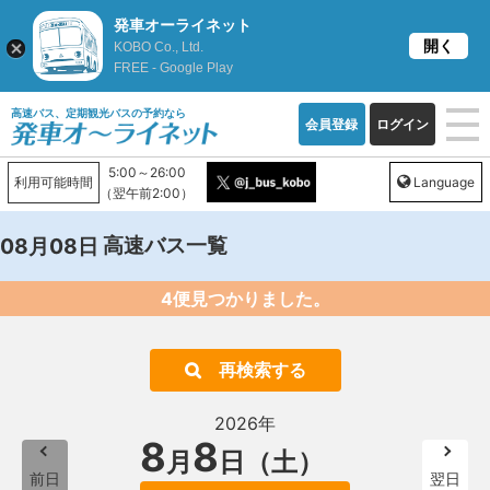
発車オーライネット
開く
KOBO Co., Ltd.
FREE - Google Play
高速バス、定期観光バスの予約なら
会員登録
ログイン
5:00～26:00
利用可能時間
Language
（翌午前2:00）
高速バス一覧
08月08日
4便見つかりました。
再検索する
2026年
8
8
月
日（土）
前日
翌日