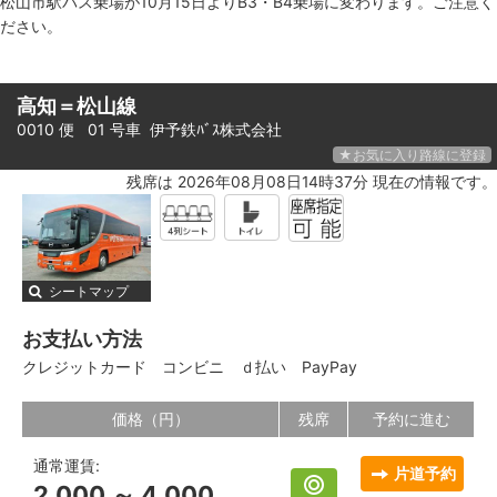
松山市駅バス乗場が10月15日よりB3・B4乗場に変わります。ご注意く
ださい。
高知＝松山線
0010 便 01 号車
伊予鉄ﾊﾞｽ株式会社
★お気に入り路線に登録
残席は 2026年08月08日14時37分 現在の情報です。
シートマップ
お支払い方法
クレジットカード
コンビニ
ｄ払い
PayPay
価格（円）
残席
予約に進む
通常運賃:
片道予約
2,000 ～ 4,000