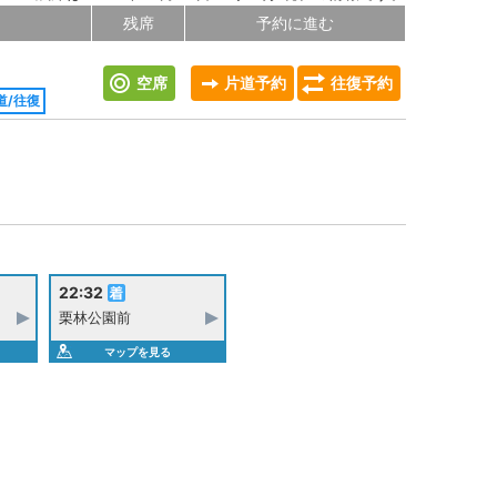
残席
予約に進む
空席
片道予約
往復予約
道/往復
22:32
栗林公園前
マップを見る