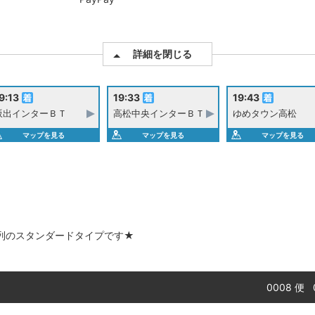
詳細を閉じる
9:13
19:33
19:43
坂出インターＢＴ
高松中央インターＢＴ
ゆめタウン高松
マップを見る
マップを見る
マップを見る
列のスタンダードタイプです★
0008 便