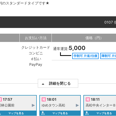
列のスタンダードタイプです★
0107
お支払い方法
価格（円）
5,000
クレジットカード
通常運賃:
コンビニ
学割可 片道/往復
障割可 片
ｄ払い
PayPay
詳細を閉じる
17:57
18:01
18:11
栗林公園前
ゆめタウン高松
高松中央インターＢ
マップを見る
マップを見る
マップを見る