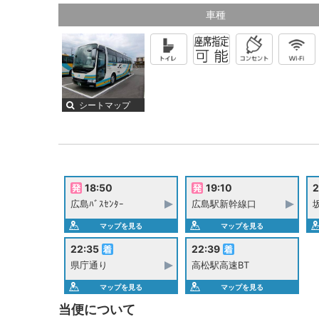
車種
シートマップ
18:50
19:10
2
広島ﾊﾞｽｾﾝﾀｰ
広島駅新幹線口
マップを見る
マップを見る
22:35
22:39
県庁通り
高松駅高速BT
マップを見る
マップを見る
当便について