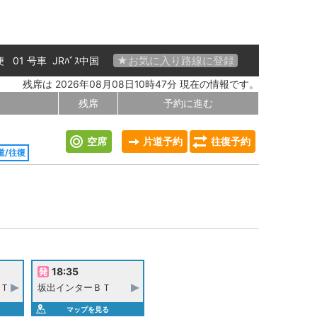
★お気に入り路線に登録
 便 01 号車
JRﾊﾞｽ中国
残席は 2026年08月08日10時47分 現在の情報です。
残席
予約に進む
空席
片道予約
往復予約
道/往復
18:35
Ｔ
坂出インターＢＴ
マップを見る