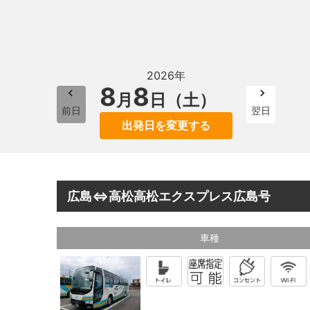
2026年
8
8
月
日（土）
前日
翌日
出発日を変更する
広島⇔高松高松エクスプレス広島号
車種