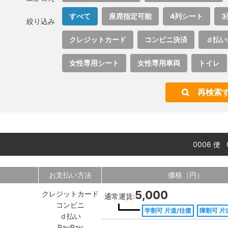
すべて
座席指定可能
4列シート
3
絞り込み
クレジットカード
コンビニ決済
ｄ払い
女性専用シート
女性専用車両
トイレ
再検索
0006 便
お支払い方法
価格（円）
5,000
クレジットカード
通常運賃:
コンビニ
学割可 片道/往復
障割可 片
ｄ払い
PayPay