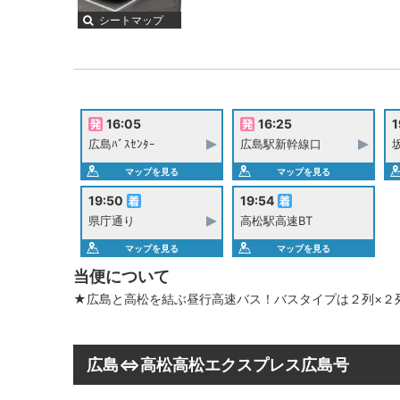
シートマップ
16:05
16:25
1
広島ﾊﾞｽｾﾝﾀｰ
広島駅新幹線口
マップを見る
マップを見る
19:50
19:54
県庁通り
高松駅高速BT
マップを見る
マップを見る
当便について
★広島と高松を結ぶ昼行高速バス！バスタイプは２列×２
広島⇔高松高松エクスプレス広島号