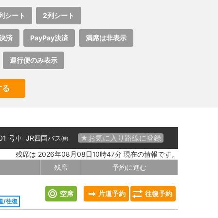
列シート
2列シート
決済
PayPay決済
満席は非表示
運行便のみ表示
する
★お気に入り路線に登録
 01 号車
JR四国バス㈱
残席は 2026年08月08日10時47分 現在の情報です。
残席
予約に進む
空席
片道予約
往復予約
道/往復