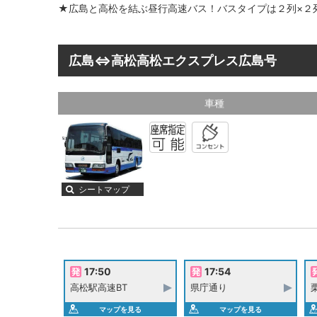
★広島と高松を結ぶ昼行高速バス！バスタイプは２列×２
広島⇔高松高松エクスプレス広島号
車種
シートマップ
17:50
17:54
高松駅高速BT
県庁通り
マップを見る
マップを見る