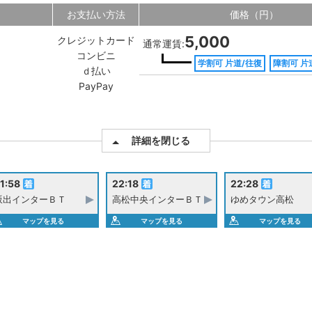
お支払い方法
価格（円）
5,000
クレジットカード
通常運賃:
コンビニ
学割可 片道/往復
障割可 片
ｄ払い
PayPay
詳細を閉じる
1:58
22:18
22:28
坂出インターＢＴ
高松中央インターＢＴ
ゆめタウン高松
マップを見る
マップを見る
マップを見る