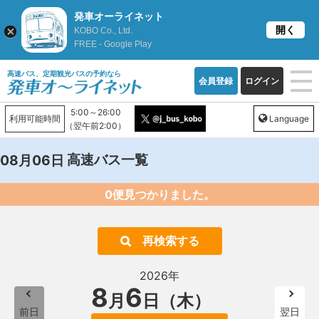
発車オーライネット
開く
KOBO Co., Ltd.
FREE - Google Play
高速バス、定期観光バスの予約なら
会員登録
ログイン
5:00～26:00
利用可能時間
Language
（翌午前2:00）
高速バス一覧
08月06日
0便見つかりました。
再検索する
2026年
8
6
月
日（木）
前日
翌日