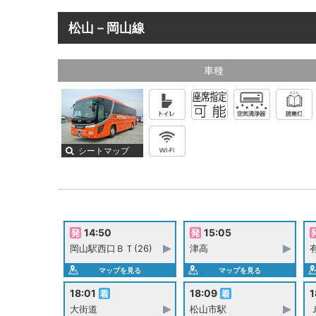
松山－岡山線
車種
シートマップ
14:50
15:05
岡山駅西口ＢＴ(26)
津高
マップを見る
マップを見る
18:01
18:09
1
大街道
松山市駅