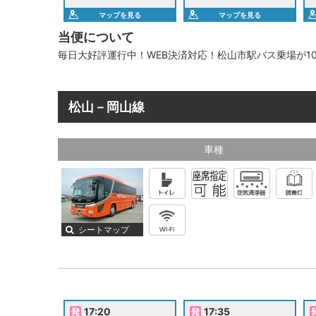
マップを見る
マップを見る
当便について
毎日大好評運行中！WEB決済対応！松山市駅バス乗場が10
松山－岡山線
車種
シートマップ
17:20
17:35