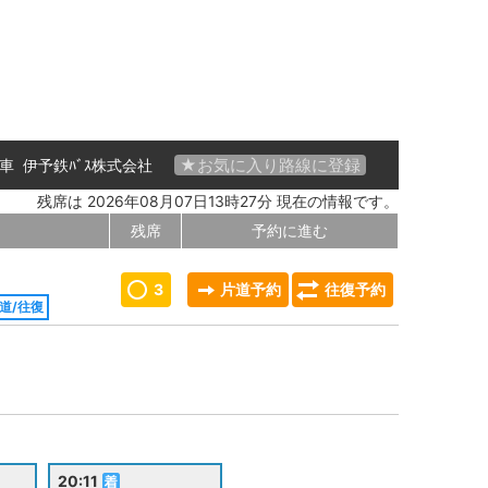
★お気に入り路線に登録
 号車
伊予鉄ﾊﾞｽ株式会社
残席は 2026年08月07日13時27分 現在の情報です。
残席
予約に進む
3
片道予約
往復予約
道/往復
20:11