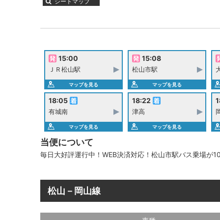
シートマップ
15:00
15:08
ＪＲ松山駅
松山市駅
マップを見る
マップを見る
18:05
18:22
1
有城南
津高
マップを見る
マップを見る
当便について
毎日大好評運行中！WEB決済対応！松山市駅バス乗場が10
松山－岡山線