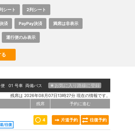
列シート
2列シート
決済
PayPay決済
満席は非表示
運行便のみ表示
する
★お気に入り路線に登録
6 便 01 号車
両備バス
残席は 2026年08月07日13時27分 現在の情報です。
残席
予約に進む
4
片道予約
往復予約
道/往復