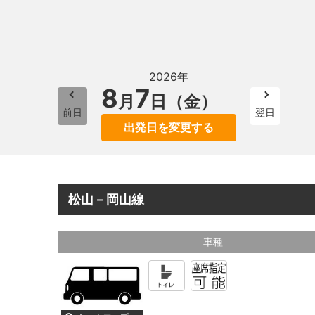
2026年
8
7
月
日（金）
前日
翌日
出発日を変更する
松山－岡山線
車種