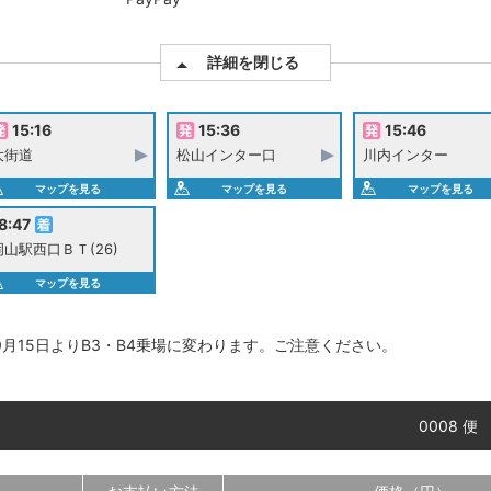
詳細を閉じる
15:16
15:36
15:46
大街道
松山インター口
川内インター
マップを見る
マップを見る
マップを見る
8:47
岡山駅西口ＢＴ(26)
マップを見る
月15日よりB3・B4乗場に変わります。ご注意ください。
0008 便