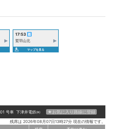
17:53
鷲羽山北
マップを見る
★お気に入り路線に登録
 01 号車
下津井電鉄㈱
残席は 2026年08月07日13時27分 現在の情報です。