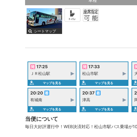
車種
シートマップ
17:25
17:33
ＪＲ松山駅
松山市駅
マップを見る
マップを見る
20:20
20:37
2
有城南
津高
マップを見る
マップを見る
当便について
毎日大好評運行中！WEB決済対応！松山市駅バス乗場が10