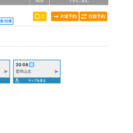
残席
予約に進む
2
片道予約
往復予約
道/往復
20:08
鷲羽山北
マップを見る