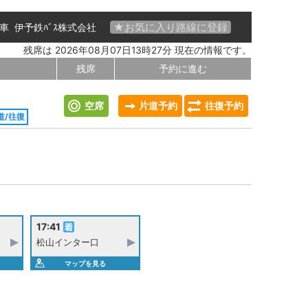
★お気に入り路線に登録
 号車
伊予鉄ﾊﾞｽ株式会社
残席は 2026年08月07日13時27分 現在の情報です。
残席
予約に進む
空席
片道予約
往復予約
道/往復
17:41
松山インター口
マップを見る