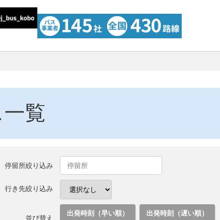
ス一覧
停留所絞り込み
行き先絞り込み
出発時刻（早い順）
出発時刻（遅い順）
並び替え