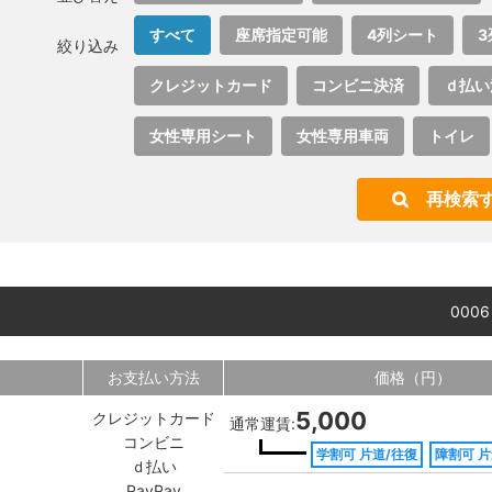
すべて
座席指定可能
4列シート
3
絞り込み
クレジットカード
コンビニ決済
ｄ払い
女性専用シート
女性専用車両
トイレ
再検索
000
お支払い方法
価格（円）
5,000
クレジットカード
通常運賃:
コンビニ
学割可 片道/往復
障割可 片
ｄ払い
PayPay