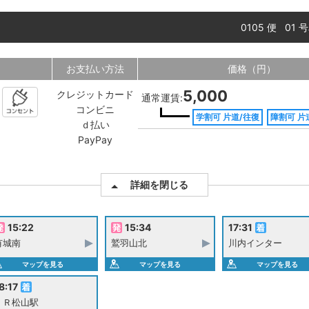
0105 便 01
お支払い方法
価格（円）
5,000
クレジットカード
通常運賃:
コンビニ
学割可 片道/往復
障割可 片
ｄ払い
PayPay
詳細を閉じる
15:22
15:34
17:31
有城南
鷲羽山北
川内インター
マップを見る
マップを見る
マップを見る
8:17
ＪＲ松山駅