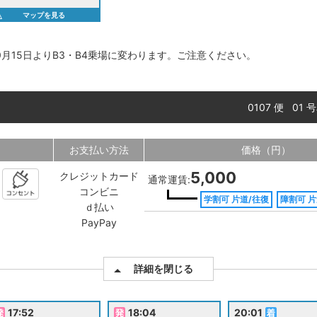
マップを見る
月15日よりB3・B4乗場に変わります。ご注意ください。
0107 便 01
お支払い方法
価格（円）
5,000
クレジットカード
通常運賃:
コンビニ
学割可 片道/往復
障割可 片
ｄ払い
PayPay
詳細を閉じる
17:52
18:04
20:01