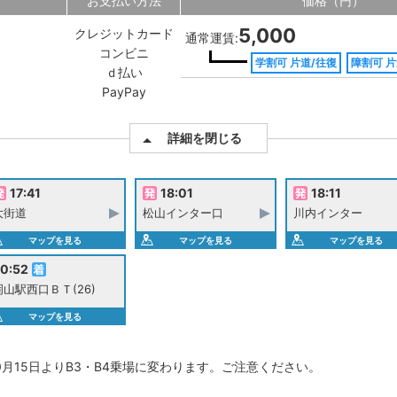
お支払い方法
価格（円）
5,000
クレジットカード
通常運賃:
コンビニ
学割可 片道/往復
障割可 片
ｄ払い
PayPay
詳細を閉じる
17:41
18:01
18:11
大街道
松山インター口
川内インター
マップを見る
マップを見る
マップを見る
0:52
岡山駅西口ＢＴ(26)
マップを見る
月15日よりB3・B4乗場に変わります。ご注意ください。