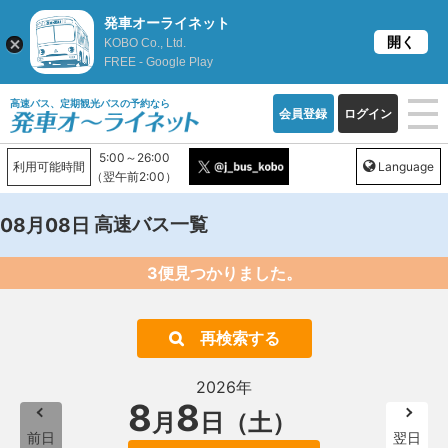
発車オーライネット
開く
KOBO Co., Ltd.
FREE - Google Play
高速バス、定期観光バスの予約なら
会員登録
ログイン
5:00～26:00
利用可能時間
Language
（翌午前2:00）
高速バス一覧
08月08日
3便見つかりました。
再検索する
2026年
8
8
月
日（土）
前日
翌日