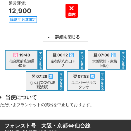
通常運賃:
12,900
満席
障割可 片道限定
詳細を閉じる
マ
マ
マ
19:40
翌 06:12
翌 07:08
ッ
ッ
ッ
プ
プ
プ
仙台駅前広瀬通
京都駅八条口Ｆ
大阪駅前（東梅
を
を
を
見
見
見
40番
３
田駅)
る
る
る
マ
マ
翌 07:28
翌 07:53
ッ
ッ
プ
プ
なんばOCAT(JR
ユニバーサルス
を
を
見
見
難波駅)
タジオ
る
る
当便について
ただいまブランケットの貸出を中止しております。
フォレスト号 大阪・京都⇔仙台線