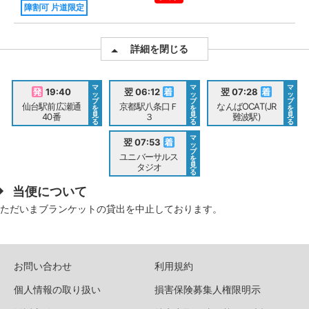
障割可 片道限定
詳細を閉じる
マ
マ
マ
19:40
翌 06:12
翌 07:28
ッ
ッ
ッ
プ
プ
プ
仙台駅前広瀬通
京都駅八条口Ｆ
なんばOCAT(JR
を
を
を
見
見
見
40番
３
難波駅)
る
る
る
マ
翌 07:53
ッ
プ
ユニバーサルス
を
見
タジオ
る
当便について
ただいまブランケットの貸出を中止しております。
お問い合わせ
利用規約
個人情報の取り扱い
損害保険募集人権限明示