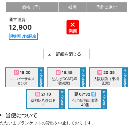
価格（円）
残席
予約に進む
通常運賃:
12,900
満席
障割可 片道限定
詳細を閉じる
マ
マ
マ
19:20
19:45
20:05
ッ
ッ
ッ
プ
プ
プ
ユニバーサルス
なんばOCAT(JR
大阪駅前（東梅
を
を
を
見
見
見
タジオ
難波駅)
田駅)
る
る
る
マ
マ
21:10
翌 07:32
ッ
ッ
プ
プ
京都駅八条口Ｆ
仙台駅前広瀬通
を
を
見
見
３
40番
る
る
当便について
ただいまブランケットの貸出を中止しております。