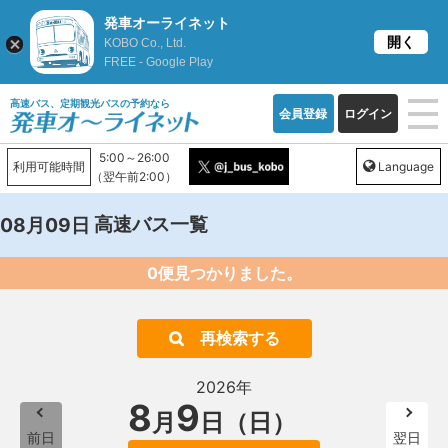
発車オーライネット
開く
KOBO Co., Ltd.
FREE - Google Play
高速バス、定期観光バスの予約なら
会員登録
ログイン
5:00～26:00
利用可能時間
Language
（翌午前2:00）
高速バス一覧
08月09日
0便見つかりました。
再検索する
2026年
8
9
月
日（日）
前日
翌日