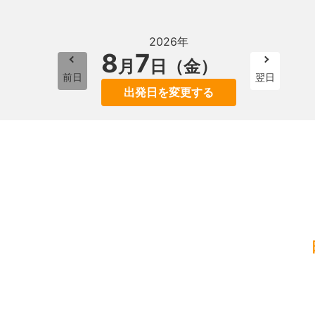
2026年
8
7
月
日（金）
前日
翌日
出発日を変更する