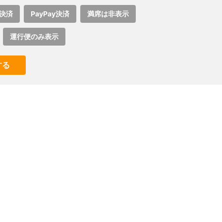
決済
PayPay決済
満席は非表示
運行便のみ表示
する
。