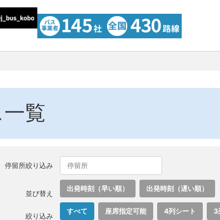
ス一覧
停留所絞り込み
出発時刻（早い順）
出発時刻（遅い順）
並び替え
すべて
座席指定可能
4列シート
3
絞り込み