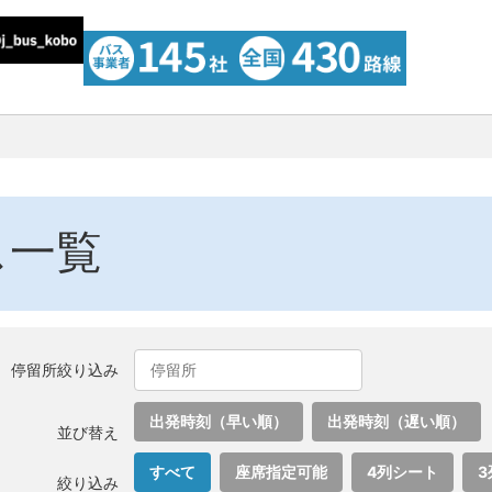
ス一覧
停留所絞り込み
出発時刻（早い順）
出発時刻（遅い順）
並び替え
すべて
座席指定可能
4列シート
3
絞り込み