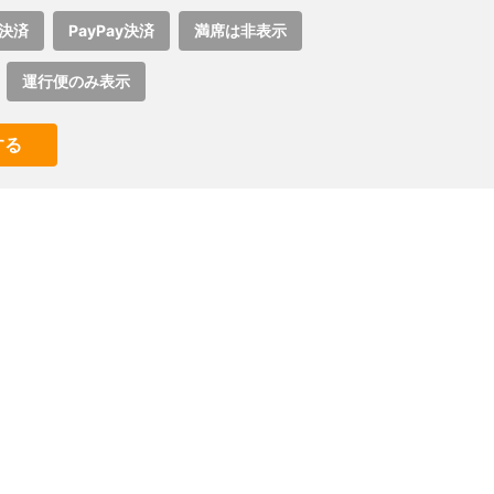
決済
PayPay決済
満席は非表示
運行便のみ表示
する
。