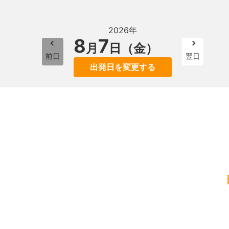
2026年
8
7
月
日（金）
前日
翌日
出発日を変更する