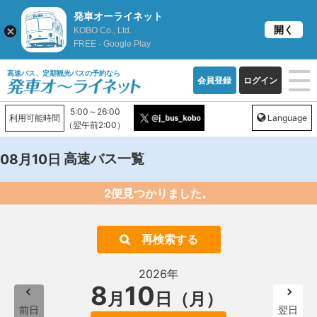
発車オーライネット
開く
KOBO Co., Ltd.
FREE - Google Play
高速バス、定期観光バスの予約なら
会員登録
ログイン
5:00～26:00
利用可能時間
Language
（翌午前2:00）
高速バス一覧
08月10日
2便見つかりました。
再検索する
2026年
8
10
月
日（月）
前日
翌日