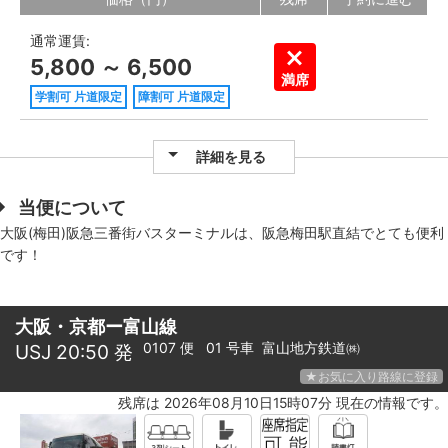
通常運賃:
5,800 ～ 6,500
満席
学割可 片道限定
障割可 片道限定
詳細を見る
当便について
大阪(梅田)阪急三番街バスターミナルは、阪急梅田駅直結でとても便利
です！
大阪・京都ー富山線
0107 便 01 号車
富山地方鉄道㈱
USJ 20:50 発
★お気に入り路線に登録
残席は 2026年08月10日15時07分 現在の情報です。