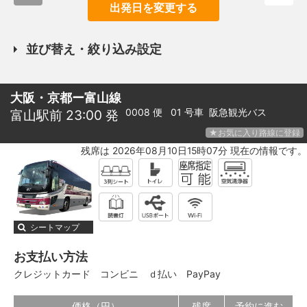
出発日を変更する
並び替え・絞り込み設定
大阪・京都ー富山線
0008 便 01 号車
阪急観光バス
富山駅前 23:00 発
★お気に入り路線に登録
残席は 2026年08月10日15時07分 現在の情報です。
シートマップ
お支払い方法
クレジットカード
コンビニ
ｄ払い
PayPay
価格（円）
残席
予約に進む