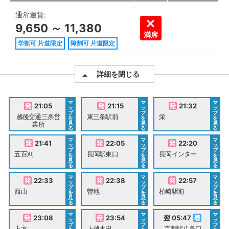
通常運賃:
9,650 ～ 11,380
満席
学割可 片道限定
障割可 片道限定
詳細を閉じる
マ
マ
マ
21:05
21:15
21:32
ッ
ッ
ッ
プ
プ
プ
越後交通三条営
東三条駅前
栄
を
を
を
見
見
見
業所
る
る
る
マ
マ
マ
21:41
22:05
22:20
ッ
ッ
ッ
プ
プ
プ
五百刈
長岡駅東口
長岡インター
を
を
を
見
見
見
る
る
る
マ
マ
マ
22:33
22:38
22:57
ッ
ッ
ッ
プ
プ
プ
西山
曽地
柏崎駅前
を
を
を
見
見
見
る
る
る
マ
マ
マ
23:08
23:54
翌 05:47
ッ
ッ
ッ
プ
プ
プ
上方
上越木田
京都駅八条口