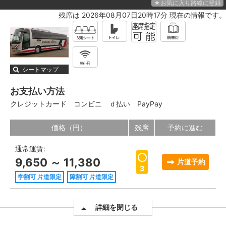
★お気に入り路線に登録
残席は 2026年08月07日20時17分 現在の情報です。
シートマップ
お支払い方法
クレジットカード
コンビニ
ｄ払い
PayPay
価格（円）
残席
予約に進む
通常運賃:
9,650 ～ 11,380
片道予約
3
学割可 片道限定
障割可 片道限定
詳細を閉じる