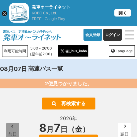
発車オーライネット
開く
KOBO Co., Ltd.
FREE - Google Play
高速バス、定期観光バスの予約なら
会員登録
ログイン
5:00～26:00
利用可能時間
Language
（翌午前2:00）
高速バス一覧
08月07日
2便見つかりました。
再検索する
2026年
8
7
月
日（金）
前日
翌日