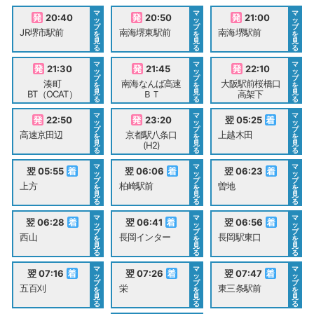
マ
マ
マ
20:40
20:50
21:00
ッ
ッ
ッ
プ
プ
プ
JR堺市駅前
南海堺東駅前
南海堺駅前
を
を
を
見
見
見
る
る
る
マ
マ
マ
21:30
21:45
22:10
ッ
ッ
ッ
プ
プ
プ
湊町
南海なんば高速
大阪駅前桜橋口
を
を
を
見
見
見
BT（OCAT）
ＢＴ
高架下
る
る
る
マ
マ
マ
22:50
23:20
翌 05:25
ッ
ッ
ッ
プ
プ
プ
高速京田辺
京都駅八条口
上越木田
を
を
を
見
見
見
(H2)
る
る
る
マ
マ
マ
翌 05:55
翌 06:06
翌 06:23
ッ
ッ
ッ
プ
プ
プ
上方
柏崎駅前
曽地
を
を
を
見
見
見
る
る
る
マ
マ
マ
翌 06:28
翌 06:41
翌 06:56
ッ
ッ
ッ
プ
プ
プ
西山
長岡インター
長岡駅東口
を
を
を
見
見
見
る
る
る
マ
マ
マ
翌 07:16
翌 07:26
翌 07:47
ッ
ッ
ッ
プ
プ
プ
五百刈
栄
東三条駅前
を
を
を
見
見
見
る
る
る