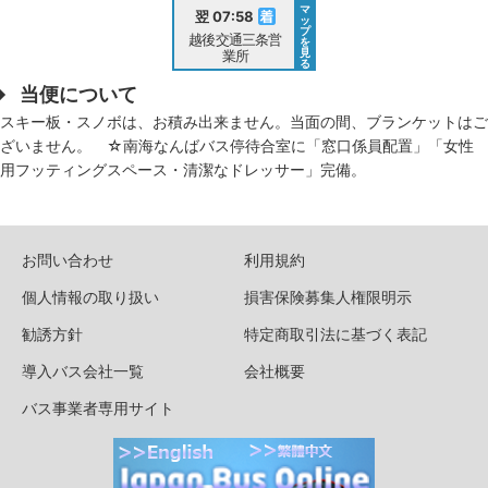
マ
翌 07:58
ッ
プ
越後交通三条営
を
見
業所
る
当便について
スキー板・スノボは、お積み出来ません。当面の間、ブランケットはご
ざいません。 ☆南海なんばバス停待合室に「窓口係員配置」「女性
用フッティングスペース・清潔なドレッサー」完備。
お問い合わせ
利用規約
個人情報の取り扱い
損害保険募集人権限明示
勧誘方針
特定商取引法に基づく表記
導入バス会社一覧
会社概要
バス事業者専用サイト