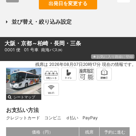
出発日を変更する
並び替え・絞り込み設定
大阪・京都～柏崎・長岡・三条
0001 便 01 号車
南海バス㈱
★お気に入り路線に登録
残席は 2026年08月07日20時17分 現在の情報です。
シートマップ
お支払い方法
クレジットカード
コンビニ
ｄ払い
PayPay
価格（円）
残席
予約に進む