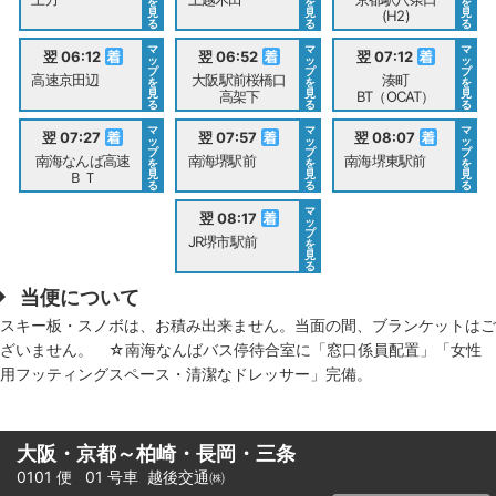
を
を
を
見
見
見
(H2)
る
る
る
マ
マ
マ
翌 06:12
翌 06:52
翌 07:12
ッ
ッ
ッ
プ
プ
プ
高速京田辺
大阪駅前桜橋口
湊町
を
を
を
見
見
見
高架下
BT（OCAT）
る
る
る
マ
マ
マ
翌 07:27
翌 07:57
翌 08:07
ッ
ッ
ッ
プ
プ
プ
南海なんば高速
南海堺駅前
南海堺東駅前
を
を
を
見
見
見
ＢＴ
る
る
る
マ
翌 08:17
ッ
プ
JR堺市駅前
を
見
る
当便について
スキー板・スノボは、お積み出来ません。当面の間、ブランケットはご
ざいません。 ☆南海なんばバス停待合室に「窓口係員配置」「女性
用フッティングスペース・清潔なドレッサー」完備。
大阪・京都～柏崎・長岡・三条
0101 便 01 号車
越後交通㈱