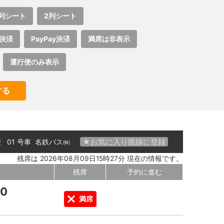
列シート
2列シート
決済
PayPay決済
満席は非表示
運行便のみ表示
する
★お気に入り路線に登録
便 01 号車
名鉄バス㈱
残席は 2026年08月09日15時27分 現在の情報です。
残席
予約に進む
00
満席