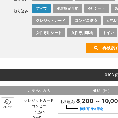
すべて
座席指定可能
4列シート
3
絞り込み
クレジットカード
コンビニ決済
ｄ払い
女性専用シート
女性専用車両
トイレ
再検索
0103 
お支払い方法
価格（円）
8,200 ～ 10,0
クレジットカード
通常運賃:
コンビニ
障割可 片道限定
ｄ払い
PayPay