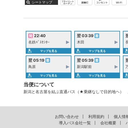
シートマップ
22:40
翌 03:39
翌
名鉄ﾊﾞｽｾﾝﾀｰ
木田
マップを見る
マップを見る
翌 05:19
翌 05:39
翌
鳥原
新潟駅前
万
マップを見る
マップを見る
当便について
新潟と名古屋を結ぶ直通バス（★乗継なしで目的地ヘ） / 
お問い合わせ
利用規約
個人情
導入バス会社一覧
会社概要