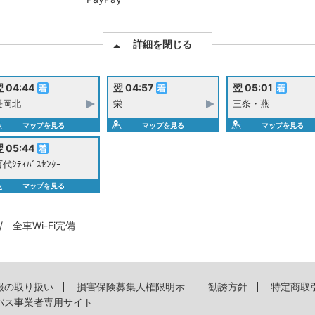
詳細を閉じる
 04:44
翌 04:57
翌 05:01
長岡北
栄
三条・燕
マップを見る
マップを見る
マップを見る
 05:44
代ｼﾃｨﾊﾞｽｾﾝﾀｰ
マップを見る
全車Wi-Fi完備
報の取り扱い
損害保険募集人権限明示
勧誘方針
特定商取
バス事業者専用サイト