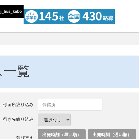
ス一覧
停留所絞り込み
行き先絞り込み
出発時刻（早い順）
出発時刻（遅い順）
並び替え