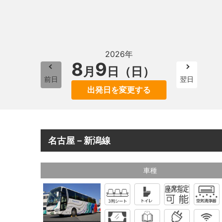
2026年
8
9
月
日（日）
前日
翌日
出発日を変更する
名古屋－新潟線
車種