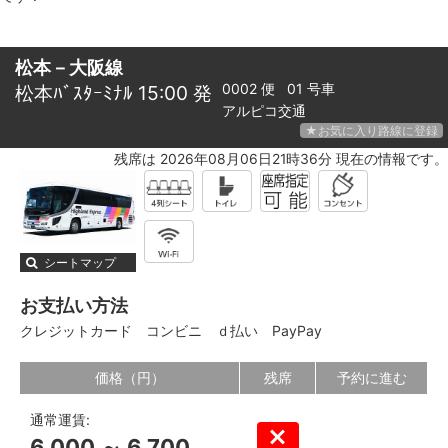
松本－大阪線
0002 便 01 号車
松本ﾊﾞｽﾀｰﾐﾅﾙ 15:00 発
アルピコ交通
★お気に入り路線に登録
残席は 2026年08月06日21時36分 現在の情報です。
シートマップ
お支払い方法
クレジットカード
コンビニ
ｄ払い
PayPay
価格（円）
残席
予約に進む
通常運賃:
6,000 ～ 6,700