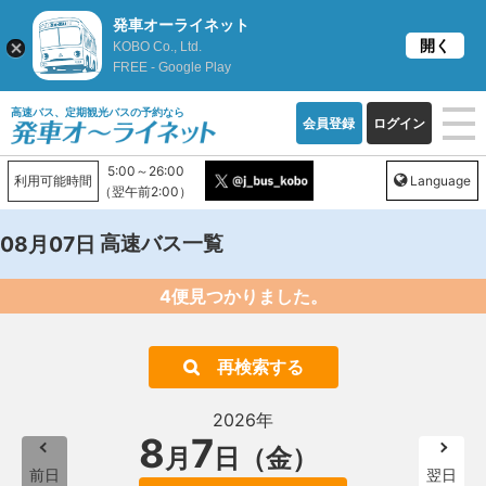
発車オーライネット
開く
KOBO Co., Ltd.
FREE - Google Play
高速バス、定期観光バスの予約なら
会員登録
ログイン
5:00～26:00
利用可能時間
Language
（翌午前2:00）
高速バス一覧
08月07日
4便見つかりました。
再検索する
2026年
8
7
月
日（金）
前日
翌日