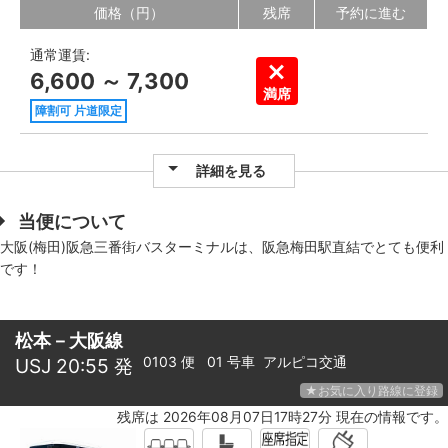
価格（円）
残席
予約に進む
通常運賃:
6,600 ～ 7,300
満席
障割可 片道限定
詳細を見る
当便について
大阪(梅田)阪急三番街バスターミナルは、阪急梅田駅直結でとても便利
です！
松本－大阪線
0103 便 01 号車
アルピコ交通
USJ 20:55 発
★お気に入り路線に登録
残席は 2026年08月07日17時27分 現在の情報です。