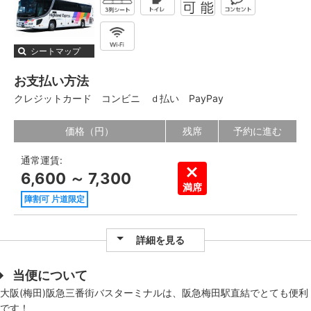
シートマップ
お支払い方法
クレジットカード
コンビニ
ｄ払い
PayPay
価格（円）
残席
予約に進む
通常運賃:
6,600 ～ 7,300
満席
障割可 片道限定
詳細を見る
当便について
大阪(梅田)阪急三番街バスターミナルは、阪急梅田駅直結でとても便利
です！