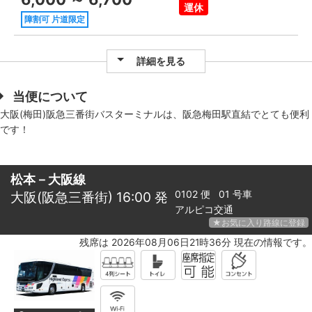
運休
障割可 片道限定
詳細を見る
当便について
大阪(梅田)阪急三番街バスターミナルは、阪急梅田駅直結でとても便利
です！
松本－大阪線
0102 便 01 号車
大阪(阪急三番街) 16:00 発
アルピコ交通
★お気に入り路線に登録
残席は 2026年08月06日21時36分 現在の情報です。