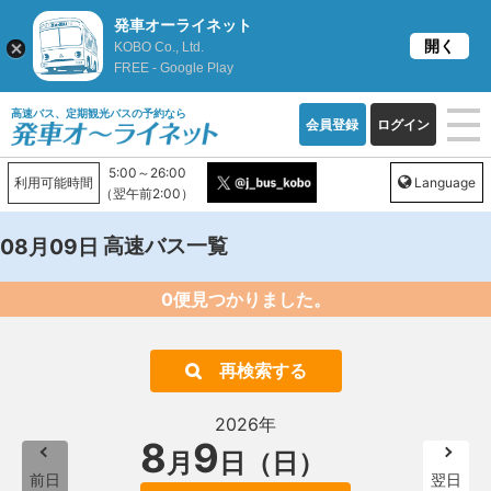
発車オーライネット
開く
KOBO Co., Ltd.
FREE - Google Play
高速バス、定期観光バスの予約なら
会員登録
ログイン
5:00～26:00
利用可能時間
Language
（翌午前2:00）
高速バス一覧
08月09日
0便見つかりました。
再検索する
2026年
8
9
月
日（日）
前日
翌日