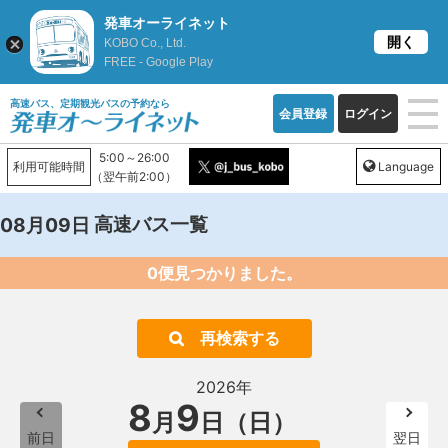
発車オーライネット
開く
KOBO Co., Ltd.
FREE - Google Play
高速バス、定期観光バスの予約なら
会員登録
ログイン
5:00～26:00
利用可能時間
Language
（翌午前2:00）
高速バス一覧
08月09日
0便見つかりました。
再検索する
2026年
8
9
月
日（日）
前日
翌日