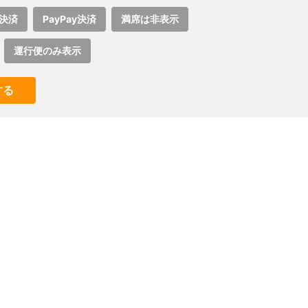
決済
PayPay決済
満席は非表示
運行便のみ表示
する
。