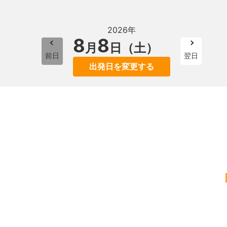
2026年
8
8
月
日（土）
前日
翌日
出発日を変更する