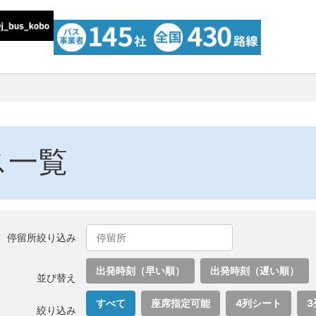
ス一覧
停留所絞り込み
出発時刻（早い順）
出発時刻（遅い順）
並び替え
すべて
座席指定可能
4列シート
3
絞り込み