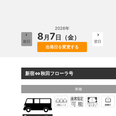
2026年
8
7
月
日（金）
前日
翌日
出発日を変更する
新宿⇔秋田フローラ号
車種