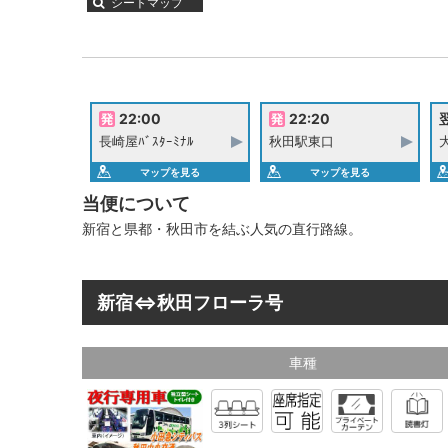
シートマップ
22:00
22:20
翌
長崎屋ﾊﾞｽﾀｰﾐﾅﾙ
秋田駅東口
マップを見る
マップを見る
当便について
新宿と県都・秋田市を結ぶ人気の直行路線。
新宿⇔秋田フローラ号
車種