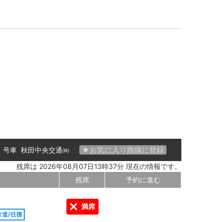
★お気に入り路線に登録
01 号車
秋田中央交通㈱
残席は 2026年08月07日13時37分 現在の情報です。
残席
予約に進む
満席
片道/往復