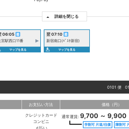
詳細を閉じる
 06:05
翌 07:10
大宮駅西口11番
新宿南口(ﾊﾞｽﾀ新宿)
マップを見る
マップを見る
0101 便 
お支払い方法
価格（円）
9,700 ～ 9,900
クレジットカード
通常運賃:
コンビニ
学割可 片道/往復
障割可 
ｄ払い