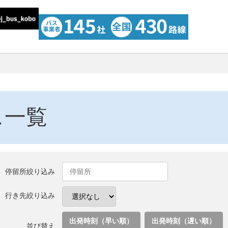
ス一覧
停留所絞り込み
行き先絞り込み
出発時刻（早い順）
出発時刻（遅い順）
並び替え