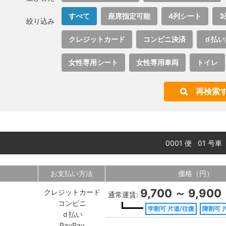
すべて
座席指定可能
4列シート
3
絞り込み
クレジットカード
コンビニ決済
ｄ払い
女性専用シート
女性専用車両
トイレ
再検索
0001 便 01 号車
お支払い方法
価格（円）
9,700 ～ 9,900
クレジットカード
通常運賃:
コンビニ
学割可 片道/往復
障割可 
ｄ払い
PayPay