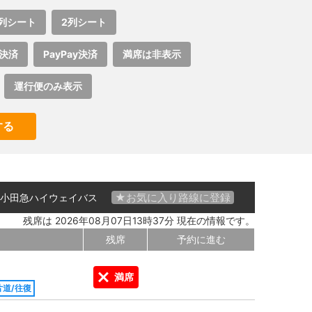
列シート
2列シート
決済
PayPay決済
満席は非表示
運行便のみ表示
する
★お気に入り路線に登録
小田急ハイウェイバス
残席は 2026年08月07日13時37分 現在の情報です。
残席
予約に進む
満席
片道/往復