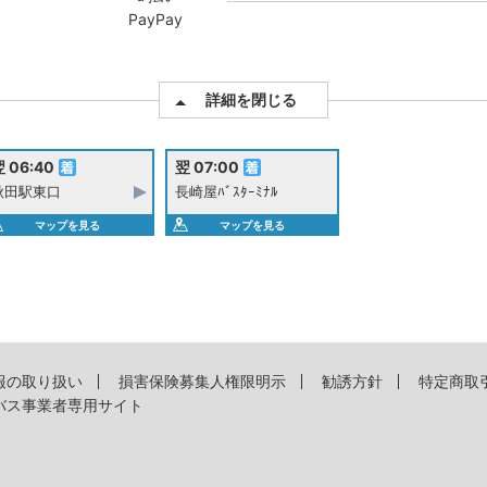
PayPay
詳細を閉じる
 06:40
翌 07:00
秋田駅東口
長崎屋ﾊﾞｽﾀｰﾐﾅﾙ
マップを見る
マップを見る
報の取り扱い
損害保険募集人権限明示
勧誘方針
特定商取
バス事業者専用サイト