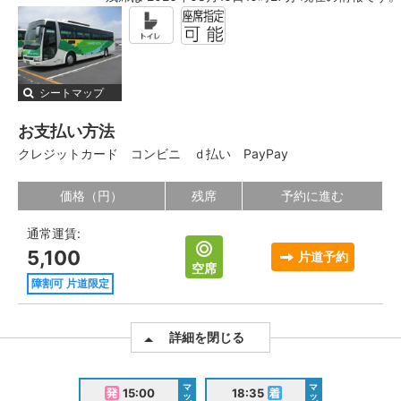
シートマップ
お支払い方法
クレジットカード
コンビニ
ｄ払い
PayPay
価格（円）
残席
予約に進む
通常運賃:
5,100
片道予約
空席
障割可 片道限定
詳細を閉じる
マ
マ
15:00
18:35
ッ
ッ