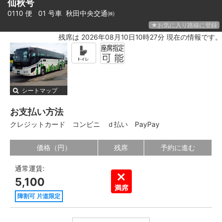
仙秋号
0110 便 01 号車
秋田中央交通㈱
★お気に入り路線に登録
残席は 2026年08月10日10時27分 現在の情報です。
シートマップ
お支払い方法
クレジットカード
コンビニ
ｄ払い
PayPay
価格（円）
残席
予約に進む
通常運賃:
5,100
満席
障割可 片道限定