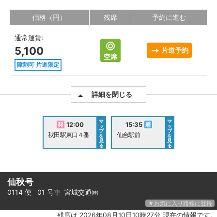
価格（円）
残席
予約に進む
通常運賃:
5,100
片道予約
空席
障割可 片道限定
詳細を閉じる
マ
マ
12:00
15:35
ッ
ッ
プ
プ
秋田駅東口４番
仙台駅前
を
を
見
見
る
る
仙秋号
0114 便 01 号車
宮城交通㈱
★お気に入り路線に登録
残席は 2026年08月10日10時27分 現在の情報です。