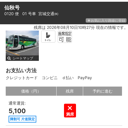
仙秋号
0120 便 01 号車
宮城交通㈱
★お気に入り路線に登録
残席は 2026年08月10日10時27分 現在の情報です。
シートマップ
お支払い方法
クレジットカード
コンビニ
ｄ払い
PayPay
価格（円）
残席
予約に進む
通常運賃:
5,100
満席
障割可 片道限定