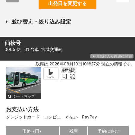
出発日を変更する
並び替え・絞り込み設定
仙秋号
0005 便 01 号車
宮城交通㈱
★お気に入り路線に登録
残席は 2026年08月10日10時27分 現在の情報です。
シートマップ
お支払い方法
クレジットカード
コンビニ
ｄ払い
PayPay
価格（円）
残席
予約に進む