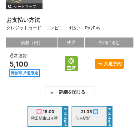
シートマップ
お支払い方法
クレジットカード
コンビニ
ｄ払い
PayPay
価格（円）
残席
予約に進む
通常運賃:
5,100
片道予約
空席
障割可 片道限定
詳細を閉じる
マ
マ
18:00
21:35
ッ
ッ
プ
プ
秋田駅東口４番
仙台駅前
を
を
見
見
る
る