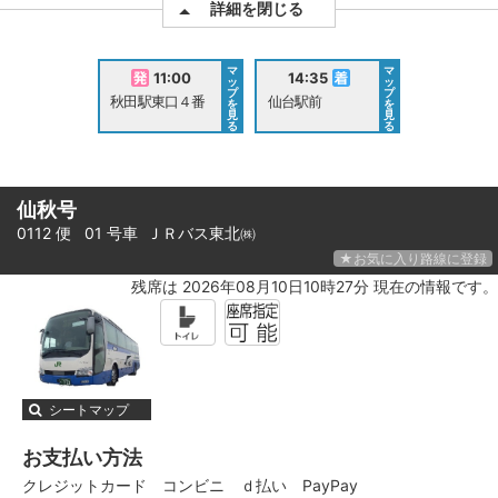
詳細を閉じる
マ
マ
11:00
14:35
ッ
ッ
プ
プ
秋田駅東口４番
仙台駅前
を
を
見
見
る
る
仙秋号
0112 便 01 号車
ＪＲバス東北㈱
★お気に入り路線に登録
残席は 2026年08月10日10時27分 現在の情報です。
シートマップ
お支払い方法
クレジットカード
コンビニ
ｄ払い
PayPay