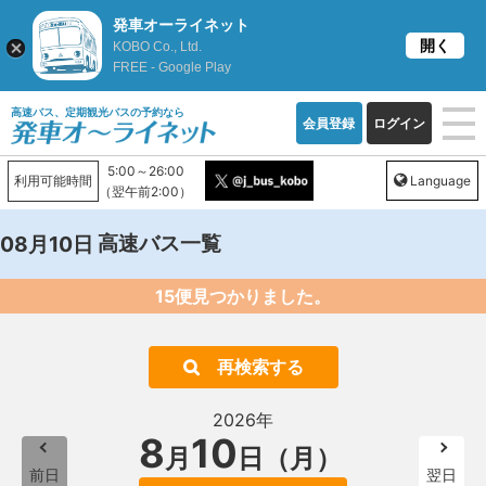
発車オーライネット
開く
KOBO Co., Ltd.
FREE - Google Play
高速バス、定期観光バスの予約なら
会員登録
ログイン
5:00～26:00
利用可能時間
Language
（翌午前2:00）
高速バス一覧
08月10日
15便見つかりました。
再検索する
2026年
8
10
月
日（月）
前日
翌日