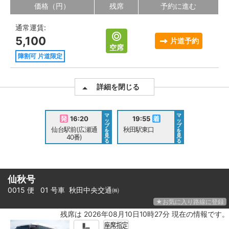
価格（円）
残席
予約に進む
通常運賃:
5,100
片道予約
空席
障割可 片道限定
詳細を閉じる
マ
マ
16:20
19:55
ッ
ッ
プ
プ
仙台駅前(広瀬通
秋田駅東口
を
を
見
見
40番)
る
る
仙秋号
0015 便 01 号車
秋田中央交通㈱
★お気に入り路線に登録
残席は 2026年08月10日10時27分 現在の情報です。