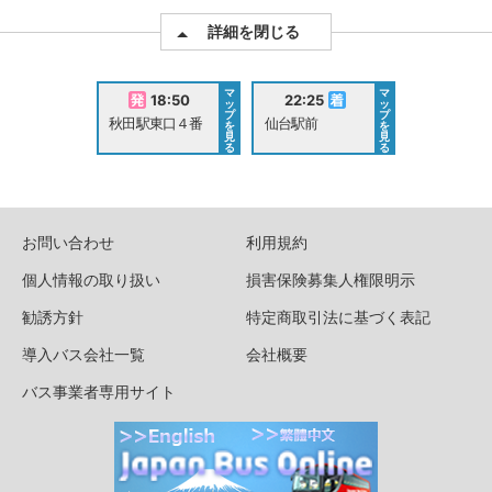
詳細を閉じる
マ
マ
18:50
22:25
ッ
ッ
プ
プ
秋田駅東口４番
仙台駅前
を
を
見
見
る
る
お問い合わせ
利用規約
個人情報の取り扱い
損害保険募集人権限明示
勧誘方針
特定商取引法に基づく表記
導入バス会社一覧
会社概要
バス事業者専用サイト