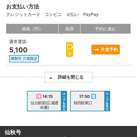
お支払い方法
クレジットカード
コンビニ
ｄ払い
PayPay
価格（円）
残席
予約に進む
通常運賃:
5,100
片道予約
2
障割可 片道限定
詳細を閉じる
マ
マ
14:15
17:50
ッ
ッ
プ
プ
仙台駅前(広瀬通
秋田駅東口
を
を
見
見
40番)
る
る
仙秋号