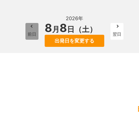
2026年
8
8
月
日（土）
前日
翌日
出発日を変更する