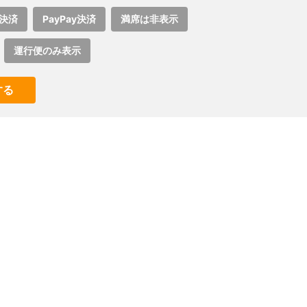
決済
PayPay決済
満席は非表示
運行便のみ表示
する
。