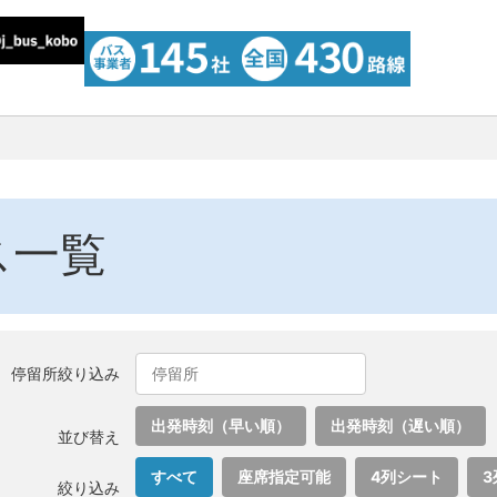
ス一覧
停留所絞り込み
出発時刻（早い順）
出発時刻（遅い順）
並び替え
すべて
座席指定可能
4列シート
3
絞り込み