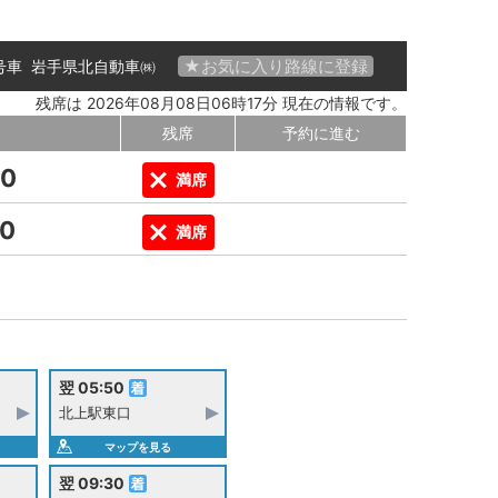
★お気に入り路線に登録
 号車
岩手県北自動車㈱
残席は 2026年08月08日06時17分 現在の情報です。
残席
予約に進む
00
満席
00
満席
翌 05:50
北上駅東口
マップを見る
翌 09:30