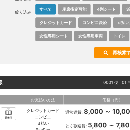
すべて
座席指定可能
4列シート
3
絞り込み
クレジットカード
コンビニ決済
ｄ払い
女性専用シート
女性専用車両
トイレ
再検索
線
0001 便 01
お支払い方法
価格（円）
8,000 ～ 10,0
クレジットカード
通常運賃:
コンビニ
ｄ払い
5,800 ～ 7,8
とく割運賃:
PayPay