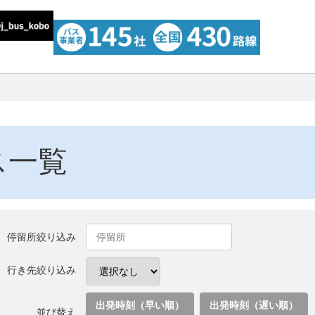
ス一覧
停留所絞り込み
行き先絞り込み
出発時刻（早い順）
出発時刻（遅い順）
並び替え