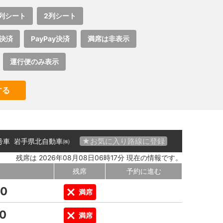
列シート
2列シート
決済
PayPay決済
満席は非表示
運行便のみ表示
する
★お気に入り路線に登録
 号車
岩手県北自動車㈱
残席は 2026年08月08日06時17分 現在の情報です。
残席
予約に進む
00
満席
00
満席