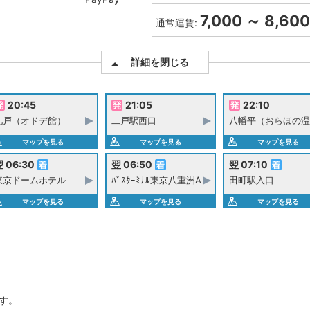
7,000 ～ 8,600
通常運賃:
詳細を閉じる
20:45
21:05
22:10
九戸（オドデ館）
二戸駅西口
八幡平（おらほの温
マップを見る
マップを見る
マップを見る
 06:30
翌 06:50
翌 07:10
東京ドームホテル
ﾊﾞｽﾀｰﾐﾅﾙ東京八重洲A
田町駅入口
マップを見る
マップを見る
マップを見る
す。