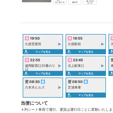
19:50
19:55
久慈営業所
久慈駅前
マップを見る
マップを見る
22:55
23:45
翌
盛岡駅西口25番のり
北上駅東口
ば
マップを見る
マップを見る
翌 08:30
翌 08:50
六本木ヒルズ
芝浦車庫
マップを見る
当便について
４列シート車両で運行。運賃は運行日ごとに変動いたしま