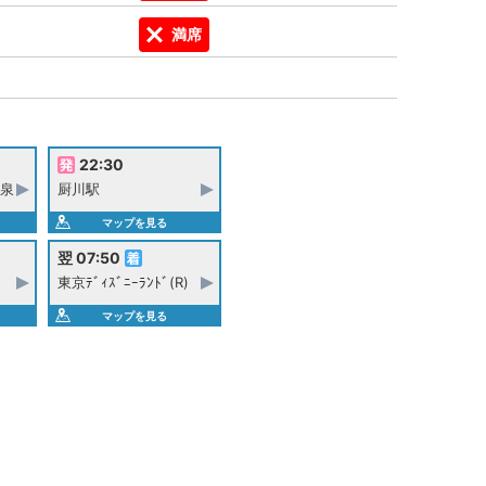
満席
22:30
泉
厨川駅
マップを見る
翌 07:50
東京ﾃﾞｨｽﾞﾆｰﾗﾝﾄﾞ(R)
マップを見る