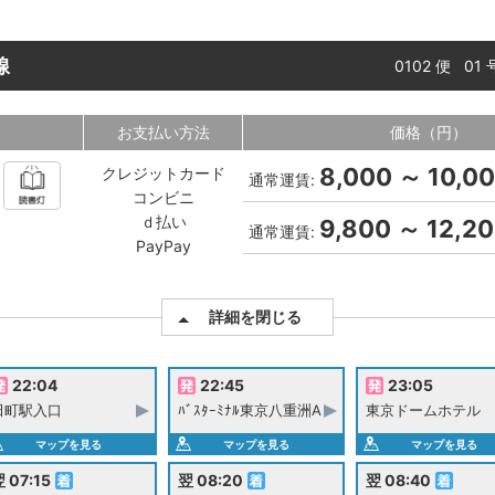
線
0102 便 01
お支払い方法
価格（円）
8,000 ～ 10,0
クレジットカード
通常運賃:
コンビニ
ｄ払い
9,800 ～ 12,2
通常運賃:
PayPay
詳細を閉じる
22:04
22:45
23:05
田町駅入口
ﾊﾞｽﾀｰﾐﾅﾙ東京八重洲A
東京ドームホテル
マップを見る
マップを見る
マップを見る
 07:15
翌 08:20
翌 08:40