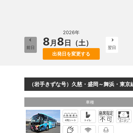
2026年
8
8
月
日（土）
前日
翌日
出発日を変更する
（岩手きずな号）久慈・盛岡～舞浜・東京
車種