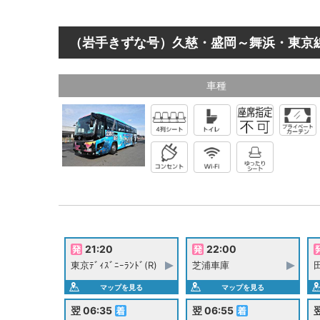
（岩手きずな号）久慈・盛岡～舞浜・東京
車種
21:20
22:00
東京ﾃﾞｨｽﾞﾆｰﾗﾝﾄﾞ(R)
芝浦車庫
マップを見る
マップを見る
翌 06:35
翌 06:55
翌