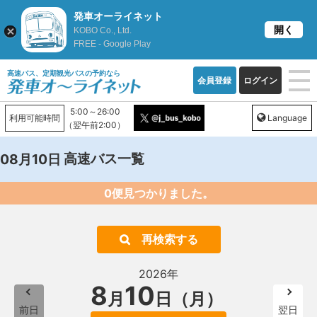
発車オーライネット
開く
KOBO Co., Ltd.
FREE - Google Play
高速バス、定期観光バスの予約なら
会員登録
ログイン
5:00～26:00
利用可能時間
Language
（翌午前2:00）
高速バス一覧
08月10日
0便見つかりました。
再検索する
2026年
8
10
月
日（月）
前日
翌日