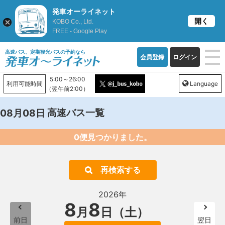
発車オーライネット
開く
KOBO Co., Ltd.
FREE - Google Play
高速バス、定期観光バスの予約なら
会員登録
ログイン
5:00～26:00
利用可能時間
Language
（翌午前2:00）
高速バス一覧
08月08日
0便見つかりました。
再検索する
2026年
8
8
月
日（土）
前日
翌日