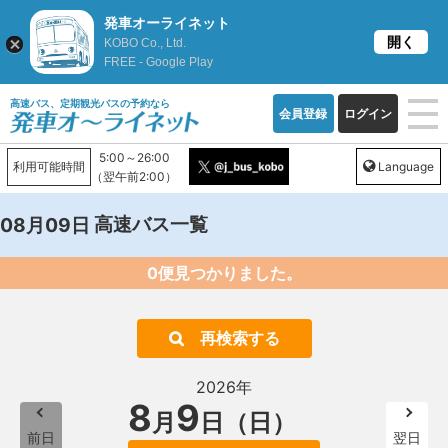
発車オーライネット
開く
KOBO Co., Ltd.
FREE - Google Play
高速バス、定期観光バスの予約なら
会員登録
ログイン
5:00～26:00
利用可能時間
Language
（翌午前2:00）
高速バス一覧
08月09日
0便見つかりました。
再検索する
2026年
8
9
月
日（日）
前日
翌日