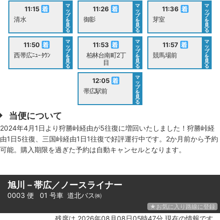
マ
マ
マ
11:15
11:26
11:36
ッ
ッ
ッ
プ
プ
プ
清水
御影
芽室
を
を
を
見
見
見
る
る
る
マ
マ
マ
11:50
11:53
11:57
ッ
ッ
ッ
プ
プ
プ
西帯広ﾆｭｰﾀｳﾝ
柏林台南町2丁
競馬場前
を
を
を
見
見
見
目
る
る
る
マ
12:05
ッ
プ
帯広駅前
を
見
る
当便について
2024年4月1日より狩勝峠経由が5往復に増回いたしました！狩勝峠経
由1日5往復、三国峠経由1日1往復で好評運行中です。2か月前から予約
可能。購入期限を過ぎた予約は自動キャンセルとなります。
旭川－帯広／ノースライナー
0003 便 01 号車
道北バス㈱
★お気に入り路線に登録
残席は 2026年08月08日05時47分 現在の情報です。