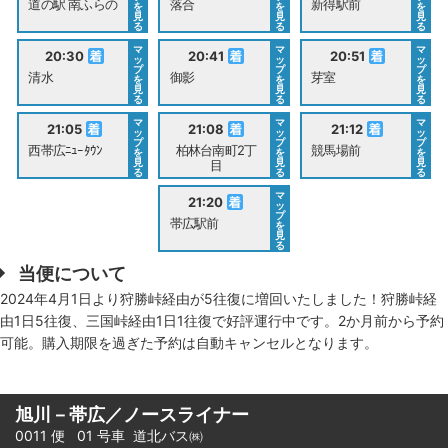
道の駅 南ふらの
落合
新得駅前
を
を
を
見
見
見
る
る
る
マ
マ
マ
20:30
20:41
20:51
ッ
ッ
ッ
プ
プ
プ
清水
御影
芽室
を
を
を
見
見
見
る
る
る
マ
マ
マ
21:05
21:08
21:12
ッ
ッ
ッ
プ
プ
プ
西帯広ﾆｭｰﾀｳﾝ
柏林台南町2丁
競馬場前
を
を
を
見
見
見
目
る
る
る
マ
21:20
ッ
プ
帯広駅前
を
見
る
当便について
2024年4月1日より狩勝峠経由が5往復に増回いたしました！狩勝峠経
由1日5往復、三国峠経由1日1往復で好評運行中です。2か月前から予約
可能。購入期限を過ぎた予約は自動キャンセルとなります。
旭川－帯広／ノースライナー
0011 便 01 号車
道北バス㈱