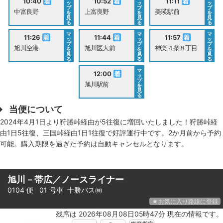
10:40
10:52
11:11
ッ
ッ
ッ
プ
プ
プ
中富良野
上富良野
美瑛駅前
を
を
を
見
見
見
る
る
る
マ
マ
マ
11:26
11:44
11:57
ッ
ッ
ッ
プ
プ
プ
旭川空港
旭川医大前
神楽４条８丁目
を
を
を
見
見
見
る
る
る
マ
12:00
ッ
プ
旭川駅前
を
見
る
当便について
2024年4月1日より狩勝峠経由が5往復に増回いたしました！狩勝峠経
由1日5往復、三国峠経由1日1往復で好評運行中です。2か月前から予約
可能。購入期限を過ぎた予約は自動キャンセルとなります。
旭川－帯広／ノースライナー
0104 便 01 号車
十勝バス㈱
★お気に入り路線に登録
残席は 2026年08月08日05時47分 現在の情報です。