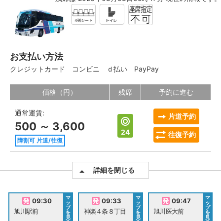
お支払い方法
クレジットカード
コンビニ
ｄ払い
PayPay
価格（円）
残席
予約に進む
通常運賃:
片道予約
500 ～ 3,600
24
往復予約
障割可 片道/往復
詳細を閉じる
マ
マ
マ
09:30
09:33
09:47
ッ
ッ
ッ
プ
プ
プ
旭川駅前
神楽４条８丁目
旭川医大前
を
を
を
見
見
見