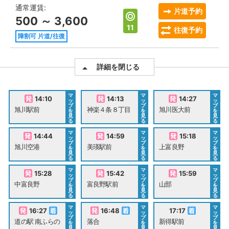
通常運賃:
片道予約
500 ～ 3,600
11
往復予約
障割可 片道/往復
詳細を閉じる
マ
マ
マ
14:10
14:13
14:27
ッ
ッ
ッ
プ
プ
プ
旭川駅前
神楽４条８丁目
旭川医大前
を
を
を
見
見
見
る
る
る
マ
マ
マ
14:44
14:59
15:18
ッ
ッ
ッ
プ
プ
プ
旭川空港
美瑛駅前
上富良野
を
を
を
見
見
見
る
る
る
マ
マ
マ
15:28
15:42
15:59
ッ
ッ
ッ
プ
プ
プ
中富良野
富良野駅前
山部
を
を
を
見
見
見
る
る
る
マ
マ
マ
16:27
16:48
17:17
ッ
ッ
ッ
プ
プ
プ
道の駅 南ふらの
落合
新得駅前
を
を
を
見
見
見