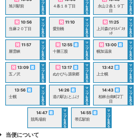
ッ
ッ
ッ
プ
プ
プ
旭川駅前
４条１８丁目
永山２条１９丁
を
を
を
見
見
見
目
る
る
る
マ
マ
マ
10:56
11:10
11:25
ッ
ッ
ッ
プ
プ
プ
当麻２０丁目
愛別橋
上川森のﾃﾗｽﾊﾞｽﾀ
を
を
を
見
見
見
ｯﾁ
る
る
る
マ
マ
マ
11:57
12:55
13:00
ッ
ッ
ッ
プ
プ
プ
層雲峡
十勝三股
幌加温泉
を
を
を
見
見
見
る
る
る
マ
マ
マ
13:09
13:17
13:42
ッ
ッ
ッ
プ
プ
プ
五ノ沢
ぬかびら源泉郷
上士幌
を
を
を
見
見
見
る
る
る
マ
マ
マ
13:56
14:26
14:43
ッ
ッ
ッ
プ
プ
プ
士幌
道の駅おとふけ
柏林台南町2丁
を
を
を
見
見
見
目
る
る
る
マ
マ
14:47
14:55
ッ
ッ
プ
プ
競馬場前
帯広駅前
を
を
見
見
る
る
当便について