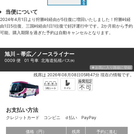
見
る
当便について
2024年4月1日より狩勝峠経由が5往復に増回いたしました！狩勝峠経
由1日5往復、三国峠経由1日1往復で好評運行中です。2か月前から予約
可能。購入期限を過ぎた予約は自動キャンセルとなります。
旭川－帯広／ノースライナー
0009 便 01 号車
北海道拓殖バス㈱
★お気に入り路線に登録
残席は 2026年08月08日05時47分 現在の情報です。
お支払い方法
クレジットカード
コンビニ
ｄ払い
PayPay
価格（円）
残席
予約に進む