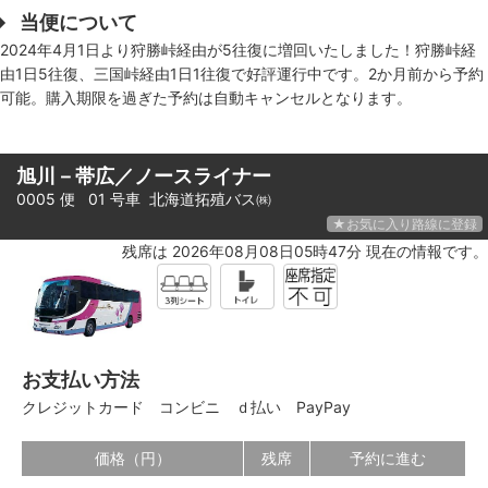
当便について
2024年4月1日より狩勝峠経由が5往復に増回いたしました！狩勝峠経
由1日5往復、三国峠経由1日1往復で好評運行中です。2か月前から予約
可能。購入期限を過ぎた予約は自動キャンセルとなります。
旭川－帯広／ノースライナー
0005 便 01 号車
北海道拓殖バス㈱
★お気に入り路線に登録
残席は 2026年08月08日05時47分 現在の情報です。
お支払い方法
クレジットカード
コンビニ
ｄ払い
PayPay
価格（円）
残席
予約に進む