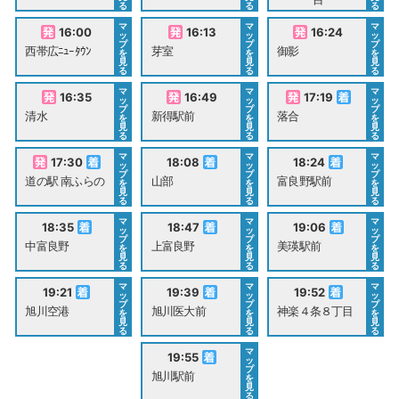
る
る
る
マ
マ
マ
16:00
16:13
16:24
ッ
ッ
ッ
プ
プ
プ
西帯広ﾆｭｰﾀｳﾝ
芽室
御影
を
を
を
見
見
見
る
る
る
マ
マ
マ
16:35
16:49
17:19
ッ
ッ
ッ
プ
プ
プ
清水
新得駅前
落合
を
を
を
見
見
見
る
る
る
マ
マ
マ
17:30
18:08
18:24
ッ
ッ
ッ
プ
プ
プ
道の駅 南ふらの
山部
富良野駅前
を
を
を
見
見
見
る
る
る
マ
マ
マ
18:35
18:47
19:06
ッ
ッ
ッ
プ
プ
プ
中富良野
上富良野
美瑛駅前
を
を
を
見
見
見
る
る
る
マ
マ
マ
19:21
19:39
19:52
ッ
ッ
ッ
プ
プ
プ
旭川空港
旭川医大前
神楽４条８丁目
を
を
を
見
見
見
る
る
る
マ
19:55
ッ
プ
旭川駅前
を
見
る