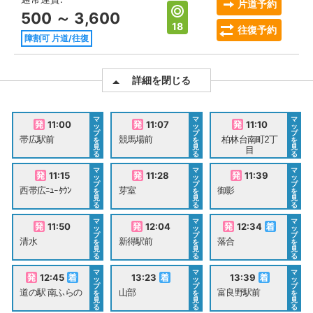
片道予約
500 ～ 3,600
18
往復予約
障割可 片道/往復
詳細を閉じる
マ
マ
マ
11:00
11:07
11:10
ッ
ッ
ッ
プ
プ
プ
帯広駅前
競馬場前
柏林台南町2丁
を
を
を
見
見
見
目
る
る
る
マ
マ
マ
11:15
11:28
11:39
ッ
ッ
ッ
プ
プ
プ
西帯広ﾆｭｰﾀｳﾝ
芽室
御影
を
を
を
見
見
見
る
る
る
マ
マ
マ
11:50
12:04
12:34
ッ
ッ
ッ
プ
プ
プ
清水
新得駅前
落合
を
を
を
見
見
見
る
る
る
マ
マ
マ
12:45
13:23
13:39
ッ
ッ
ッ
プ
プ
プ
道の駅 南ふらの
山部
富良野駅前
を
を
を
見
見
見
る
る
る