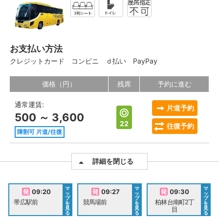
お支払い方法
クレジットカード
コンビニ
ｄ払い
PayPay
価格（円）
残席
予約に進む
通常運賃:
片道予約
500 ～ 3,600
22
往復予約
障割可 片道/往復
詳細を閉じる
マ
マ
マ
09:20
09:27
09:30
ッ
ッ
ッ
プ
プ
プ
帯広駅前
競馬場前
柏林台南町2丁
を
を
を
見
見
見
目
る
る
る