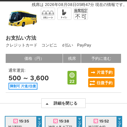
残席は 2026年08月08日05時47分 現在の情報です。
お支払い方法
クレジットカード
コンビニ
ｄ払い
PayPay
価格（円）
残席
予約に進む
通常運賃:
片道予約
500 ～ 3,600
22
往復予約
障割可 片道/往復
詳細を閉じる
マ
マ
マ
15:35
15:38
15:52
ッ
ッ
ッ
プ
プ
プ
旭川駅前
神楽４条８丁目
旭川医大前