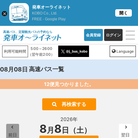
発車オーライネット
開く
KOBO Co., Ltd.
FREE - Google Play
高速バス、定期観光バスの予約なら
会員登録
ログイン
5:00～26:00
利用可能時間
Language
（翌午前2:00）
高速バス一覧
08月08日
12便見つかりました。
再検索する
2026年
8
8
月
日（土）
前日
翌日