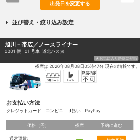
出発日を変更する
並び替え・絞り込み設定
旭川－帯広／ノースライナー
0001 便 01 号車
道北バス㈱
★お気に入り路線に登録
残席は 2026年08月08日05時47分 現在の情報です。
お支払い方法
クレジットカード
コンビニ
ｄ払い
PayPay
価格（円）
残席
予約に進む
通常運賃: