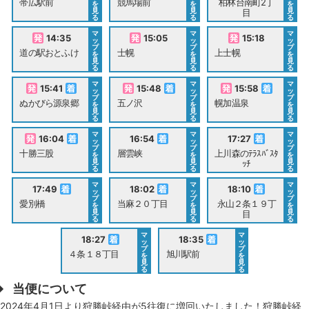
帯広駅前
競馬場前
柏林台南町2丁
を
を
を
見
見
見
目
る
る
る
マ
マ
マ
14:35
15:05
15:18
ッ
ッ
ッ
プ
プ
プ
道の駅おとふけ
士幌
上士幌
を
を
を
見
見
見
る
る
る
マ
マ
マ
15:41
15:48
15:58
ッ
ッ
ッ
プ
プ
プ
ぬかびら源泉郷
五ノ沢
幌加温泉
を
を
を
見
見
見
る
る
る
マ
マ
マ
16:04
16:54
17:27
ッ
ッ
ッ
プ
プ
プ
十勝三股
層雲峡
上川森のﾃﾗｽﾊﾞｽﾀ
を
を
を
見
見
見
ｯﾁ
る
る
る
マ
マ
マ
17:49
18:02
18:10
ッ
ッ
ッ
プ
プ
プ
愛別橋
当麻２０丁目
永山２条１９丁
を
を
を
見
見
見
目
る
る
る
マ
マ
18:27
18:35
ッ
ッ
プ
プ
４条１８丁目
旭川駅前
を
を
見
見
る
る
当便について
2024年4月1日より狩勝峠経由が5往復に増回いたしました！狩勝峠経