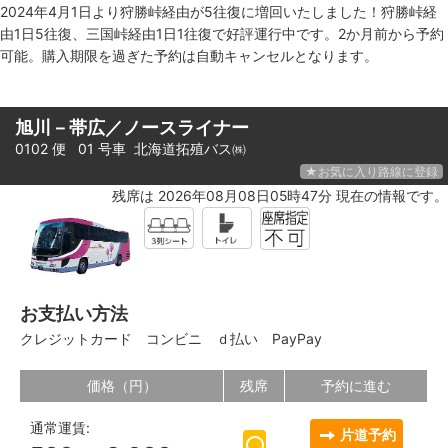
2024年4月1日より狩勝峠経由が5往復に増回いたしました！狩勝峠経
由1日5往復、三国峠経由1日1往復で好評運行中です。2か月前から予約
可能。購入期限を過ぎた予約は自動キャンセルとなります。
旭川－帯広／ノースライナー
0102 便 01 号車
北海道拓殖バス㈱
★お気に入り路線に登録
残席は 2026年08月08日05時47分 現在の情報です。
お支払い方法
クレジットカード
コンビニ
ｄ払い
PayPay
価格（円）
残席
予約に進む
通常運賃:
片道予約