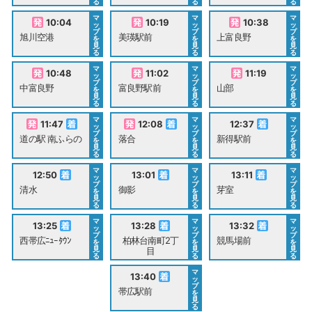
る
る
る
マ
マ
マ
10:04
10:19
10:38
ッ
ッ
ッ
プ
プ
プ
旭川空港
美瑛駅前
上富良野
を
を
を
見
見
見
る
る
る
マ
マ
マ
10:48
11:02
11:19
ッ
ッ
ッ
プ
プ
プ
中富良野
富良野駅前
山部
を
を
を
見
見
見
る
る
る
マ
マ
マ
11:47
12:08
12:37
ッ
ッ
ッ
プ
プ
プ
道の駅 南ふらの
落合
新得駅前
を
を
を
見
見
見
る
る
る
マ
マ
マ
12:50
13:01
13:11
ッ
ッ
ッ
プ
プ
プ
清水
御影
芽室
を
を
を
見
見
見
る
る
る
マ
マ
マ
13:25
13:28
13:32
ッ
ッ
ッ
プ
プ
プ
西帯広ﾆｭｰﾀｳﾝ
柏林台南町2丁
競馬場前
を
を
を
見
見
見
目
る
る
る
マ
13:40
ッ
プ
帯広駅前
を
見
る