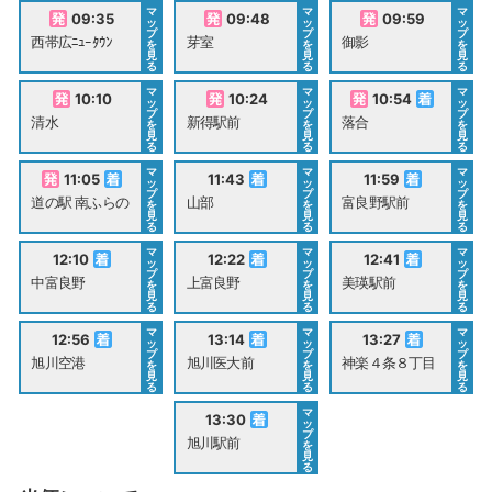
マ
マ
マ
09:35
09:48
09:59
ッ
ッ
ッ
プ
プ
プ
西帯広ﾆｭｰﾀｳﾝ
芽室
御影
を
を
を
見
見
見
る
る
る
マ
マ
マ
10:10
10:24
10:54
ッ
ッ
ッ
プ
プ
プ
清水
新得駅前
落合
を
を
を
見
見
見
る
る
る
マ
マ
マ
11:05
11:43
11:59
ッ
ッ
ッ
プ
プ
プ
道の駅 南ふらの
山部
富良野駅前
を
を
を
見
見
見
る
る
る
マ
マ
マ
12:10
12:22
12:41
ッ
ッ
ッ
プ
プ
プ
中富良野
上富良野
美瑛駅前
を
を
を
見
見
見
る
る
る
マ
マ
マ
12:56
13:14
13:27
ッ
ッ
ッ
プ
プ
プ
旭川空港
旭川医大前
神楽４条８丁目
を
を
を
見
見
見
る
る
る
マ
13:30
ッ
プ
旭川駅前
を
見
る