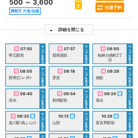
500 ～ 3,600
2
往復予約
障割可 片道/往復
詳細を閉じる
マ
マ
マ
07:50
07:57
08:00
ッ
ッ
ッ
プ
プ
プ
帯広駅前
競馬場前
柏林台南町2丁
を
を
を
見
見
見
目
る
る
る
マ
マ
マ
08:05
08:18
08:29
ッ
ッ
ッ
プ
プ
プ
西帯広ﾆｭｰﾀｳﾝ
芽室
御影
を
を
を
見
見
見
る
る
る
マ
マ
マ
08:40
08:54
09:24
ッ
ッ
ッ
プ
プ
プ
清水
新得駅前
落合
を
を
を
見
見
見
る
る
る
マ
マ
マ
09:35
10:13
10:29
ッ
ッ
ッ
プ
プ
プ
道の駅 南ふらの
山部
富良野駅前
を
を
を
見
見
見
る
る
る
マ
マ
マ