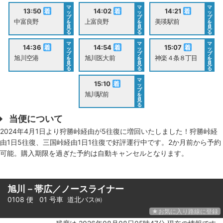
マ
マ
マ
13:50
14:02
14:21
ッ
ッ
ッ
プ
プ
プ
中富良野
上富良野
美瑛駅前
を
を
を
見
見
見
る
る
る
マ
マ
マ
14:36
14:54
15:07
ッ
ッ
ッ
プ
プ
プ
旭川空港
旭川医大前
神楽４条８丁目
を
を
を
見
見
見
る
る
る
マ
15:10
ッ
プ
旭川駅前
を
見
る
当便について
2024年4月1日より狩勝峠経由が5往復に増回いたしました！狩勝峠経
由1日5往復、三国峠経由1日1往復で好評運行中です。2か月前から予約
可能。購入期限を過ぎた予約は自動キャンセルとなります。
旭川－帯広／ノースライナー
0108 便 01 号車
道北バス㈱
★お気に入り路線に登録