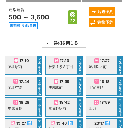
通常運賃:
片道予約
500 ～ 3,600
22
往復予約
障割可 片道/往復
詳細を閉じる
マ
マ
マ
17:10
17:13
17:27
ッ
ッ
ッ
プ
プ
プ
旭川駅前
神楽４条８丁目
旭川医大前
を
を
を
見
見
見
る
る
る
マ
マ
マ
17:44
17:59
18:18
ッ
ッ
ッ
プ
プ
プ
旭川空港
美瑛駅前
上富良野
を
を
を
見
見
見
る
る
る
マ
マ
マ
18:28
18:42
18:59
ッ
ッ
ッ
プ
プ
プ
中富良野
富良野駅前
山部
を
を
を
見
見
見
る
る
る
マ
マ
マ
19:27
19:48
20:17
ッ
ッ
ッ
プ
プ
プ