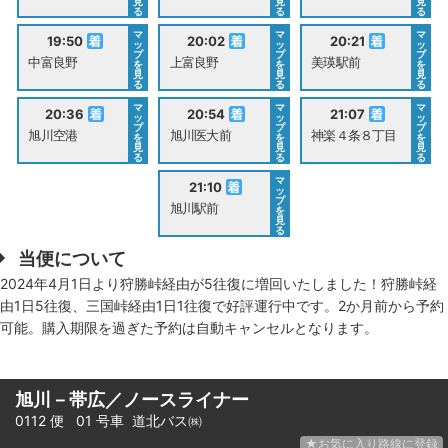
見
見
見
る
る
る
マ
マ
マ
19:50
20:02
20:21
ッ
ッ
ッ
プ
プ
プ
中富良野
上富良野
美瑛駅前
を
を
を
見
見
見
る
る
る
マ
マ
マ
20:36
20:54
21:07
ッ
ッ
ッ
プ
プ
プ
旭川空港
旭川医大前
神楽４条８丁目
を
を
を
見
見
見
る
る
る
マ
21:10
ッ
プ
旭川駅前
を
見
る
当便について
2024年4月1日より狩勝峠経由が5往復に増回いたしました！狩勝峠経
由1日5往復、三国峠経由1日1往復で好評運行中です。2か月前から予約
可能。購入期限を過ぎた予約は自動キャンセルとなります。
旭川－帯広／ノースライナー
0112 便 01 号車
道北バス㈱
★お気に入り路線に登録