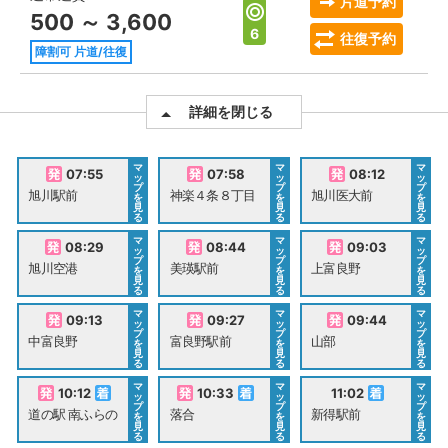
片道予約
500 ～ 3,600
6
往復予約
障割可 片道/往復
詳細を閉じる
マ
マ
マ
07:55
07:58
08:12
ッ
ッ
ッ
プ
プ
プ
旭川駅前
神楽４条８丁目
旭川医大前
を
を
を
見
見
見
る
る
る
マ
マ
マ
08:29
08:44
09:03
ッ
ッ
ッ
プ
プ
プ
旭川空港
美瑛駅前
上富良野
を
を
を
見
見
見
る
る
る
マ
マ
マ
09:13
09:27
09:44
ッ
ッ
ッ
プ
プ
プ
中富良野
富良野駅前
山部
を
を
を
見
見
見
る
る
る
マ
マ
マ
10:12
10:33
11:02
ッ
ッ
ッ
プ
プ
プ
道の駅 南ふらの
落合
新得駅前
を
を
を
見
見
見
る
る
る