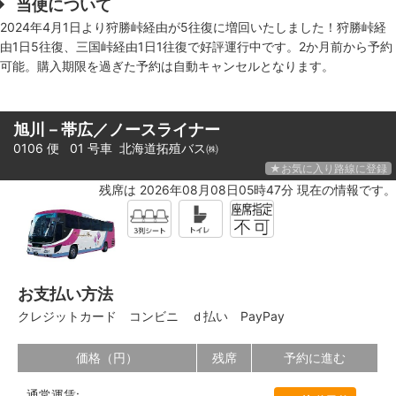
当便について
2024年4月1日より狩勝峠経由が5往復に増回いたしました！狩勝峠経
由1日5往復、三国峠経由1日1往復で好評運行中です。2か月前から予約
可能。購入期限を過ぎた予約は自動キャンセルとなります。
旭川－帯広／ノースライナー
0106 便 01 号車
北海道拓殖バス㈱
★お気に入り路線に登録
残席は 2026年08月08日05時47分 現在の情報です。
お支払い方法
クレジットカード
コンビニ
ｄ払い
PayPay
価格（円）
残席
予約に進む
通常運賃: