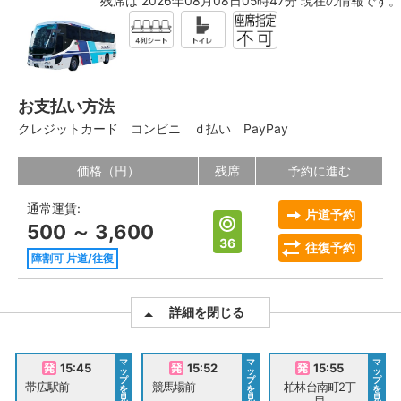
残席は 2026年08月08日05時47分 現在の情報です。
お支払い方法
クレジットカード
コンビニ
ｄ払い
PayPay
価格（円）
残席
予約に進む
通常運賃:
片道予約
500 ～ 3,600
36
往復予約
障割可 片道/往復
詳細を閉じる
マ
マ
マ
15:45
15:52
15:55
ッ
ッ
ッ
プ
プ
プ
帯広駅前
競馬場前
柏林台南町2丁
を
を
を
見
見
見
目