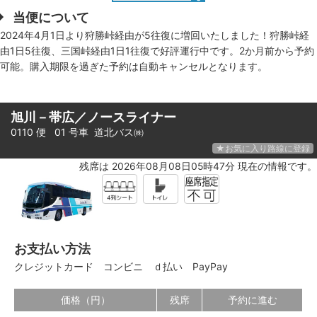
当便について
2024年4月1日より狩勝峠経由が5往復に増回いたしました！狩勝峠経
由1日5往復、三国峠経由1日1往復で好評運行中です。2か月前から予約
可能。購入期限を過ぎた予約は自動キャンセルとなります。
旭川－帯広／ノースライナー
0110 便 01 号車
道北バス㈱
★お気に入り路線に登録
残席は 2026年08月08日05時47分 現在の情報です。
お支払い方法
クレジットカード
コンビニ
ｄ払い
PayPay
価格（円）
残席
予約に進む