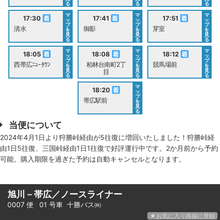
る
る
る
マ
マ
マ
17:30
17:41
17:51
ッ
ッ
ッ
プ
プ
プ
清水
御影
芽室
を
を
を
見
見
見
る
る
る
マ
マ
マ
18:05
18:08
18:12
ッ
ッ
ッ
プ
プ
プ
西帯広ﾆｭｰﾀｳﾝ
柏林台南町2丁
競馬場前
を
を
を
見
見
見
目
る
る
る
マ
18:20
ッ
プ
帯広駅前
を
見
る
当便について
2024年4月1日より狩勝峠経由が5往復に増回いたしました！狩勝峠経
由1日5往復、三国峠経由1日1往復で好評運行中です。2か月前から予約
可能。購入期限を過ぎた予約は自動キャンセルとなります。
旭川－帯広／ノースライナー
0007 便 01 号車
十勝バス㈱
★お気に入り路線に登録