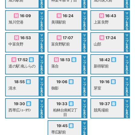
を
を
を
見
見
見
る
る
る
マ
マ
マ
16:09
16:24
16:43
ッ
ッ
ッ
プ
プ
プ
旭川空港
美瑛駅前
上富良野
を
を
を
見
見
見
る
る
る
マ
マ
マ
16:53
17:07
17:24
ッ
ッ
ッ
プ
プ
プ
中富良野
富良野駅前
山部
を
を
を
見
見
見
る
る
る
マ
マ
マ
17:52
18:13
18:42
ッ
ッ
ッ
プ
プ
プ
道の駅 南ふらの
落合
新得駅前
を
を
を
見
見
見
る
る
る
マ
マ
マ
18:55
19:06
19:16
ッ
ッ
ッ
プ
プ
プ
清水
御影
芽室
を
を
を
見
見
見
る
る
る
マ
マ
マ
19:30
19:33
19:37
ッ
ッ
ッ
プ
プ
プ
西帯広ﾆｭｰﾀｳﾝ
柏林台南町2丁
競馬場前
を
を
を
見
見
見
目
る
る
る
マ
19:45
ッ
プ
帯広駅前
を