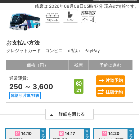
残席は 2026年08月08日05時47分 現在の情報です。
お支払い方法
クレジットカード
コンビニ
ｄ払い
PayPay
価格（円）
残席
予約に進む
通常運賃:
片道予約
250 ～ 3,600
21
往復予約
障割可 片道/往復
詳細を閉じる
マ
マ
マ
14:10
14:17
14:20
ッ
ッ
ッ
プ
プ
プ