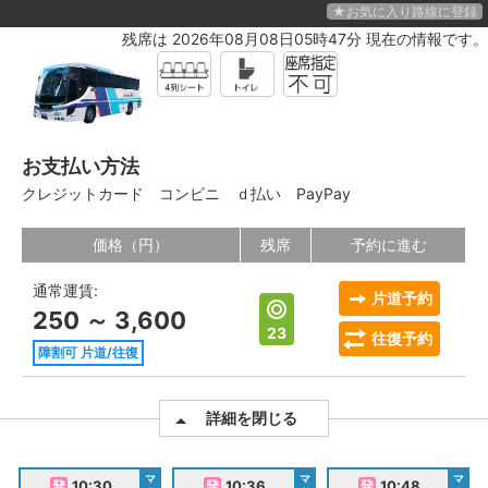
★お気に入り路線に登録
残席は 2026年08月08日05時47分 現在の情報です。
お支払い方法
クレジットカード
コンビニ
ｄ払い
PayPay
価格（円）
残席
予約に進む
通常運賃:
片道予約
250 ～ 3,600
23
往復予約
障割可 片道/往復
詳細を閉じる
マ
マ
マ
10:30
10:36
10:48