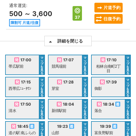
通常運賃:
片道予約
500 ～ 3,600
37
往復予約
障割可 片道/往復
詳細を閉じる
マ
マ
マ
17:00
17:07
17:10
ッ
ッ
ッ
プ
プ
プ
帯広駅前
競馬場前
柏林台南町2丁
を
を
を
見
見
見
目
る
る
る
マ
マ
マ
17:15
17:28
17:39
ッ
ッ
ッ
プ
プ
プ
西帯広ﾆｭｰﾀｳﾝ
芽室
御影
を
を
を
見
見
見
る
る
る
マ
マ
マ
17:50
18:04
18:34
ッ
ッ
ッ
プ
プ
プ
清水
新得駅前
落合
を
を
を
見
見
見
る
る
る
マ
マ
マ
18:45
19:23
19:39
ッ
ッ
ッ
プ
プ
プ
道の駅 南ふらの
山部
富良野駅前
を
を
を