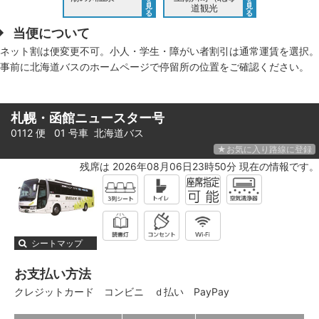
見
見
道観光
る
る
当便について
ネット割は便変更不可。小人・学生・障がい者割引は通常運賃を選択。
事前に北海道バスのホームページで停留所の位置をご確認ください。
札幌・函館ニュースター号
0112 便 01 号車
北海道バス
★お気に入り路線に登録
残席は 2026年08月06日23時50分 現在の情報です。
シートマップ
お支払い方法
クレジットカード
コンビニ
ｄ払い
PayPay