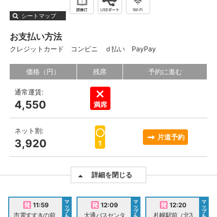
シートマップ
お支払い方法
クレジットカード
コンビニ
ｄ払い
PayPay
価格（円）
残席
予約に進む
通常運賃:
4,550
満席
ネット割:
片道予約
3,920
1
詳細を閉じる
マ
マ
マ
11:59
12:09
12:20
ッ
ッ
ッ
プ
プ
プ
市電すすきの前
大通バスセンタ
札幌駅前（北3
を
を
を