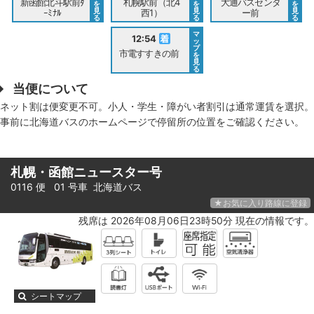
新函館北斗駅前ﾀ
札幌駅前（北4
大通バスセンタ
を
を
を
見
見
見
ｰﾐﾅﾙ
西1）
ー前
る
る
る
マ
12:54
ッ
プ
市電すすきの前
を
見
る
当便について
ネット割は便変更不可。小人・学生・障がい者割引は通常運賃を選択。
事前に北海道バスのホームページで停留所の位置をご確認ください。
札幌・函館ニュースター号
0116 便 01 号車
北海道バス
★お気に入り路線に登録
残席は 2026年08月06日23時50分 現在の情報です。
シートマップ