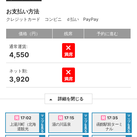
お支払い方法
クレジットカード
コンビニ
ｄ払い
PayPay
価格（円）
残席
予約に進む
通常運賃:
4,550
満席
ネット割:
3,920
満席
詳細を閉じる
マ
マ
マ
17:02
17:15
17:35
ッ
ッ
ッ
プ
プ
プ
上湯川町（北海
湯の川温泉
函館駅前ターミ
を
を
を
見
見
見
道観光
ナル
る
る
る