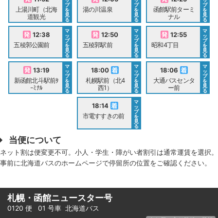
ッ
ッ
ッ
プ
プ
プ
上湯川町（北海
湯の川温泉
函館駅前ターミ
を
を
を
見
見
見
道観光
ナル
る
る
る
マ
マ
マ
12:38
12:50
12:55
ッ
ッ
ッ
プ
プ
プ
五稜郭公園前
五稜郭駅前
昭和4丁目
を
を
を
見
見
見
る
る
る
マ
マ
マ
13:19
18:00
18:06
ッ
ッ
ッ
プ
プ
プ
新函館北斗駅前ﾀ
札幌駅前（北4
大通バスセンタ
を
を
を
見
見
見
ｰﾐﾅﾙ
西1）
ー前
る
る
る
マ
18:14
ッ
プ
市電すすきの前
を
見
る
当便について
ネット割は便変更不可。小人・学生・障がい者割引は通常運賃を選択。
事前に北海道バスのホームページで停留所の位置をご確認ください。
札幌・函館ニュースター号
0120 便 01 号車
北海道バス