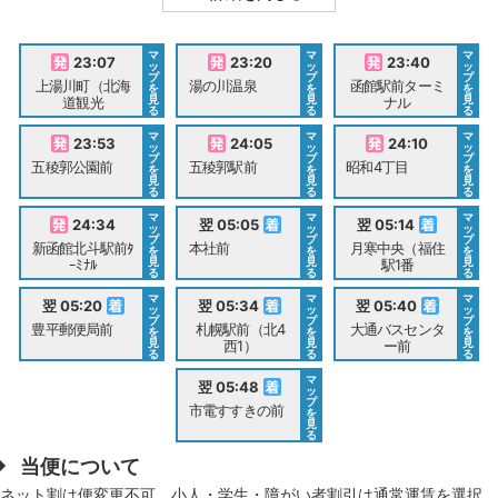
マ
マ
マ
23:07
23:20
23:40
ッ
ッ
ッ
プ
プ
プ
上湯川町（北海
湯の川温泉
函館駅前ターミ
を
を
を
見
見
見
道観光
ナル
る
る
る
マ
マ
マ
23:53
24:05
24:10
ッ
ッ
ッ
プ
プ
プ
五稜郭公園前
五稜郭駅前
昭和4丁目
を
を
を
見
見
見
る
る
る
マ
マ
マ
24:34
翌 05:05
翌 05:14
ッ
ッ
ッ
プ
プ
プ
新函館北斗駅前ﾀ
本社前
月寒中央（福住
を
を
を
見
見
見
ｰﾐﾅﾙ
駅1番
る
る
る
マ
マ
マ
翌 05:20
翌 05:34
翌 05:40
ッ
ッ
ッ
プ
プ
プ
豊平郵便局前
札幌駅前（北4
大通バスセンタ
を
を
を
見
見
見
西1）
ー前
る
る
る
マ
翌 05:48
ッ
プ
市電すすきの前
を
見
る
当便について
ネット割は便変更不可。小人・学生・障がい者割引は通常運賃を選択。