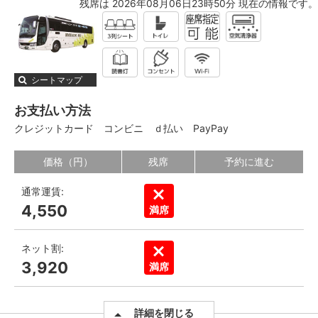
残席は 2026年08月06日23時50分 現在の情報です。
シートマップ
お支払い方法
クレジットカード
コンビニ
ｄ払い
PayPay
価格（円）
残席
予約に進む
通常運賃:
4,550
満席
ネット割:
3,920
満席
詳細を閉じる