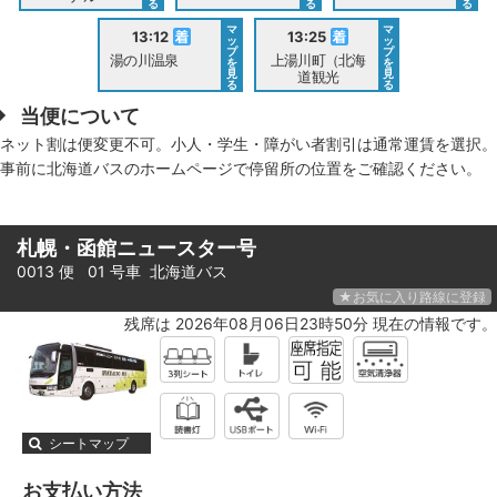
る
る
る
マ
マ
13:12
13:25
ッ
ッ
プ
プ
湯の川温泉
上湯川町（北海
を
を
見
見
道観光
る
る
当便について
ネット割は便変更不可。小人・学生・障がい者割引は通常運賃を選択。
事前に北海道バスのホームページで停留所の位置をご確認ください。
札幌・函館ニュースター号
0013 便 01 号車
北海道バス
★お気に入り路線に登録
残席は 2026年08月06日23時50分 現在の情報です。
シートマップ
お支払い方法