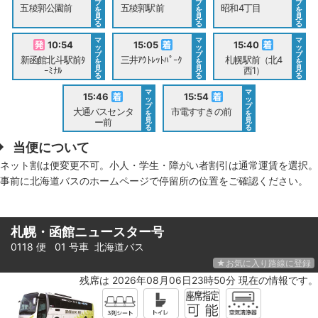
プ
プ
プ
五稜郭公園前
五稜郭駅前
昭和4丁目
を
を
を
見
見
見
る
る
る
マ
マ
マ
10:54
15:05
15:40
ッ
ッ
ッ
プ
プ
プ
新函館北斗駅前ﾀ
三井ｱｳﾄﾚｯﾄﾊﾟｰｸ
札幌駅前（北4
を
を
を
見
見
見
ｰﾐﾅﾙ
西1）
る
る
る
マ
マ
15:46
15:54
ッ
ッ
プ
プ
大通バスセンタ
市電すすきの前
を
を
見
見
ー前
る
る
当便について
ネット割は便変更不可。小人・学生・障がい者割引は通常運賃を選択。
事前に北海道バスのホームページで停留所の位置をご確認ください。
札幌・函館ニュースター号
0118 便 01 号車
北海道バス
★お気に入り路線に登録
残席は 2026年08月06日23時50分 現在の情報です。