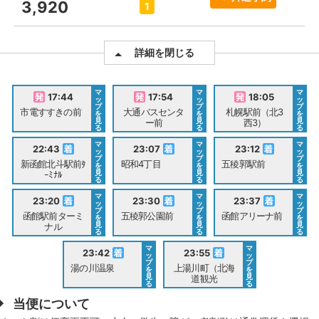
3,920
1
詳細を閉じる
マ
マ
マ
17:44
17:54
18:05
ッ
ッ
ッ
プ
プ
プ
市電すすきの前
大通バスセンタ
札幌駅前（北3
を
を
を
見
見
見
ー前
西3）
る
る
る
マ
マ
マ
22:43
23:07
23:12
ッ
ッ
ッ
プ
プ
プ
新函館北斗駅前ﾀ
昭和4丁目
五稜郭駅前
を
を
を
見
見
見
ｰﾐﾅﾙ
る
る
る
マ
マ
マ
23:20
23:30
23:37
ッ
ッ
ッ
プ
プ
プ
函館駅前ターミ
五稜郭公園前
函館アリーナ前
を
を
を
見
見
見
ナル
る
る
る
マ
マ
23:42
23:55
ッ
ッ
プ
プ
湯の川温泉
上湯川町（北海
を
を
見
見
道観光
る
る
当便について