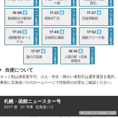
見
見
見
ー前
西3）
る
る
る
マ
マ
マ
16:58
17:22
17:27
ッ
ッ
ッ
プ
プ
プ
新函館北斗駅前ﾀ
昭和4丁目
五稜郭駅前
を
を
を
見
見
見
ｰﾐﾅﾙ
る
る
る
マ
マ
マ
17:35
17:45
17:52
ッ
ッ
ッ
プ
プ
プ
函館駅前ターミ
五稜郭公園前
函館アリーナ前
を
を
を
見
見
見
ナル
る
る
る
マ
マ
17:57
18:10
ッ
ッ
プ
プ
湯の川温泉
上湯川町（北海
を
を
見
見
道観光
る
る
当便について
ネット割は便変更不可。小人・学生・障がい者割引は通常運賃を選択。
事前に北海道バスのホームページで停留所の位置をご確認ください。
札幌・函館ニュースター号
0017 便 01 号車
北海道バス
★お気に入り路線に登録