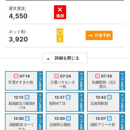
通常運賃:
4,550
満席
ネット割:
片道予約
3,920
2
詳細を閉じる
マ
マ
マ
07:14
07:24
07:35
ッ
ッ
ッ
プ
プ
プ
市電すすきの前
大通バスセンタ
札幌駅前（北3
を
を
を
見
見
見
ー前
西3）
る
る
る
マ
マ
マ
12:13
12:37
12:42
ッ
ッ
ッ
プ
プ
プ
新函館北斗駅前ﾀ
昭和4丁目
五稜郭駅前
を
を
を
見
見
見
ｰﾐﾅﾙ
る
る
る
マ
マ
マ
12:50
13:00
13:07
ッ
ッ
ッ
プ
プ
プ
函館駅前ターミ
五稜郭公園前
函館アリーナ前
を
を
を
見
見
見
ナル