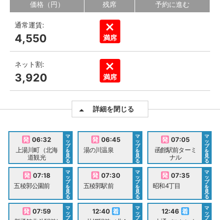
価格（円）
残席
予約に進む
通常運賃:
4,550
満席
ネット割:
3,920
満席
詳細を閉じる
マ
マ
マ
06:32
06:45
07:05
ッ
ッ
ッ
プ
プ
プ
上湯川町（北海
湯の川温泉
函館駅前ターミ
を
を
を
見
見
見
道観光
ナル
る
る
る
マ
マ
マ
07:18
07:30
07:35
ッ
ッ
ッ
プ
プ
プ
五稜郭公園前
五稜郭駅前
昭和4丁目
を
を
を
見
見
見
る
る
る
マ
マ
マ
07:59
12:40
12:46
ッ
ッ
ッ
プ
プ
プ