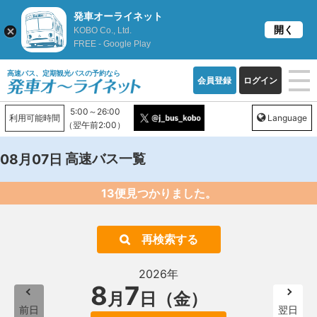
発車オーライネット
開く
KOBO Co., Ltd.
FREE - Google Play
高速バス、定期観光バスの予約なら
会員登録
ログイン
5:00～26:00
利用可能時間
Language
（翌午前2:00）
高速バス一覧
08月07日
13便見つかりました。
再検索する
2026年
8
7
月
日（金）
前日
翌日