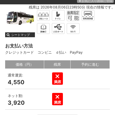
★お気に入り路線に登録
残席は 2026年08月06日23時50分 現在の情報です。
シートマップ
お支払い方法
クレジットカード
コンビニ
ｄ払い
PayPay
価格（円）
残席
予約に進む
通常運賃:
4,550
満席
ネット割:
3,920
満席