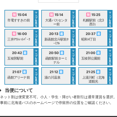
マ
マ
マ
15:04
15:14
15:25
ッ
ッ
ッ
プ
プ
プ
市電すすきの前
大通バスセンタ
札幌駅前（北3
を
を
を
見
見
見
ー前
西3）
る
る
る
マ
マ
マ
16:00
20:13
20:37
ッ
ッ
ッ
プ
プ
プ
三井ｱｳﾄﾚｯﾄﾊﾟｰｸ
新函館北斗駅前ﾀ
昭和4丁目
を
を
を
見
見
見
ｰﾐﾅﾙ
る
る
る
マ
マ
マ
20:42
20:50
21:00
ッ
ッ
ッ
プ
プ
プ
五稜郭駅前
函館駅前ターミ
五稜郭公園前
を
を
を
見
見
見
ナル
る
る
る
マ
マ
マ
21:07
21:12
21:25
ッ
ッ
ッ
プ
プ
プ
函館アリーナ前
湯の川温泉
上湯川町（北海
を
を
を
見
見
見
道観光
る
る
る
当便について
ネット割は便変更不可。小人・学生・障がい者割引は通常運賃を選択。
事前に北海道バスのホームページで停留所の位置をご確認ください。