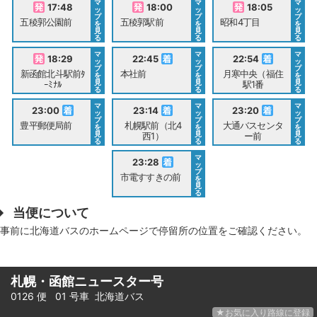
マ
マ
マ
17:48
18:00
18:05
ッ
ッ
ッ
プ
プ
プ
五稜郭公園前
五稜郭駅前
昭和4丁目
を
を
を
見
見
見
る
る
る
マ
マ
マ
18:29
22:45
22:54
ッ
ッ
ッ
プ
プ
プ
新函館北斗駅前ﾀ
本社前
月寒中央（福住
を
を
を
見
見
見
ｰﾐﾅﾙ
駅1番
る
る
る
マ
マ
マ
23:00
23:14
23:20
ッ
ッ
ッ
プ
プ
プ
豊平郵便局前
札幌駅前（北4
大通バスセンタ
を
を
を
見
見
見
西1）
ー前
る
る
る
マ
23:28
ッ
プ
市電すすきの前
を
見
る
当便について
事前に北海道バスのホームページで停留所の位置をご確認ください。
札幌・函館ニュースター号
0126 便 01 号車
北海道バス
★お気に入り路線に登録