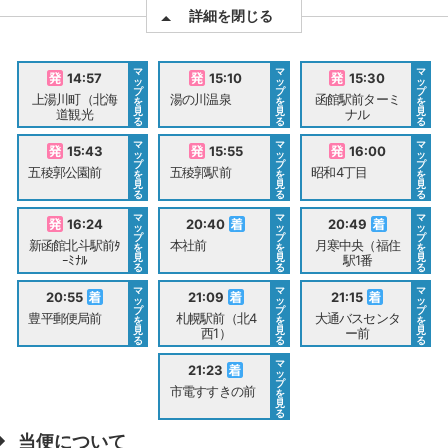
詳細を閉じる
マ
マ
マ
14:57
15:10
15:30
ッ
ッ
ッ
プ
プ
プ
上湯川町（北海
湯の川温泉
函館駅前ターミ
を
を
を
見
見
見
道観光
ナル
る
る
る
マ
マ
マ
15:43
15:55
16:00
ッ
ッ
ッ
プ
プ
プ
五稜郭公園前
五稜郭駅前
昭和4丁目
を
を
を
見
見
見
る
る
る
マ
マ
マ
16:24
20:40
20:49
ッ
ッ
ッ
プ
プ
プ
新函館北斗駅前ﾀ
本社前
月寒中央（福住
を
を
を
見
見
見
ｰﾐﾅﾙ
駅1番
る
る
る
マ
マ
マ
20:55
21:09
21:15
ッ
ッ
ッ
プ
プ
プ
豊平郵便局前
札幌駅前（北4
大通バスセンタ
を
を
を
見
見
見
西1）
ー前
る
る
る
マ
21:23
ッ
プ
市電すすきの前
を
見
る
当便について