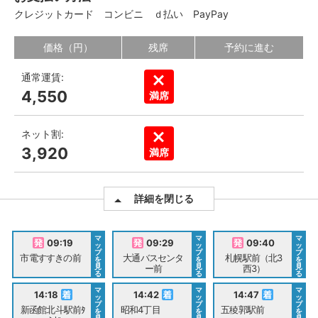
クレジットカード
コンビニ
ｄ払い
PayPay
価格（円）
残席
予約に進む
通常運賃:
4,550
満席
ネット割:
3,920
満席
詳細を閉じる
マ
マ
マ
09:19
09:29
09:40
ッ
ッ
ッ
プ
プ
プ
市電すすきの前
大通バスセンタ
札幌駅前（北3
を
を
を
見
見
見
ー前
西3）
る
る
る
マ
マ
マ
14:18
14:42
14:47
ッ
ッ
ッ
プ
プ
プ
新函館北斗駅前ﾀ
昭和4丁目
五稜郭駅前
を
を
を