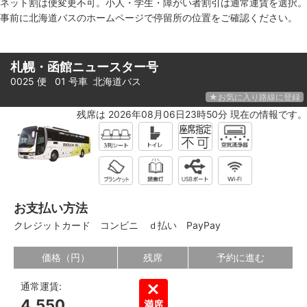
ネット割は便変更不可。小人・学生・障がい者割引は通常運賃を選択。
事前に北海道バスのホームページで停留所の位置をご確認ください。
札幌・函館ニュースター号
0025 便 01 号車
北海道バス
★お気に入り路線に登録
残席は 2026年08月06日23時50分 現在の情報です。
お支払い方法
クレジットカード
コンビニ
ｄ払い
PayPay
価格（円）
残席
予約に進む
通常運賃:
4,550
満席