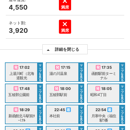
4,550
満席
ネット割:
3,920
満席
詳細を閉じる
マ
マ
マ
17:02
17:15
17:35
ッ
ッ
ッ
プ
プ
プ
上湯川町（北海
湯の川温泉
函館駅前ターミ
を
を
を
見
見
見
道観光
ナル
る
る
る
マ
マ
マ
17:48
18:00
18:05
ッ
ッ
ッ
プ
プ
プ
五稜郭公園前
五稜郭駅前
昭和4丁目
を
を
を
見
見
見
る
る
る
マ
マ
マ
18:29
22:45
22:54
ッ
ッ
ッ
プ
プ
プ
新函館北斗駅前ﾀ
本社前
月寒中央（福住
を
を
を
見
見
見
ｰﾐﾅﾙ
駅1番
る
る
る
マ
マ
マ