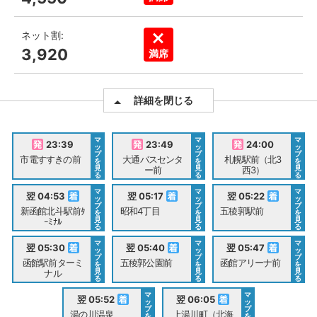
ネット割:
3,920
満席
詳細を閉じる
マ
マ
マ
23:39
23:49
24:00
ッ
ッ
ッ
プ
プ
プ
市電すすきの前
大通バスセンタ
札幌駅前（北3
を
を
を
見
見
見
ー前
西3）
る
る
る
マ
マ
マ
翌 04:53
翌 05:17
翌 05:22
ッ
ッ
ッ
プ
プ
プ
新函館北斗駅前ﾀ
昭和4丁目
五稜郭駅前
を
を
を
見
見
見
ｰﾐﾅﾙ
る
る
る
マ
マ
マ
翌 05:30
翌 05:40
翌 05:47
ッ
ッ
ッ
プ
プ
プ
函館駅前ターミ
五稜郭公園前
函館アリーナ前
を
を
を
見
見
見
ナル
る
る
る
マ
マ
翌 05:52
翌 06:05
ッ
ッ
プ
プ
湯の川温泉
上湯川町（北海
を
を