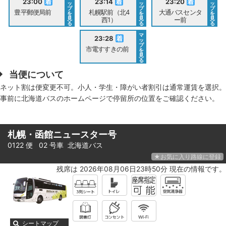
23:00
23:14
23:20
ッ
ッ
ッ
プ
プ
プ
豊平郵便局前
札幌駅前（北4
大通バスセンタ
を
を
を
見
見
見
西1）
ー前
る
る
る
マ
23:28
ッ
プ
市電すすきの前
を
見
る
当便について
ネット割は便変更不可。小人・学生・障がい者割引は通常運賃を選択。
事前に北海道バスのホームページで停留所の位置をご確認ください。
札幌・函館ニュースター号
0122 便 02 号車
北海道バス
★お気に入り路線に登録
残席は 2026年08月06日23時50分 現在の情報です。
シートマップ