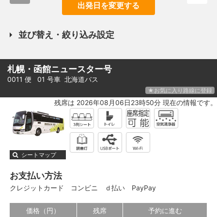
出発日を変更する
並び替え・絞り込み設定
札幌・函館ニュースター号
0011 便 01 号車
北海道バス
★お気に入り路線に登録
残席は 2026年08月06日23時50分 現在の情報です。
シートマップ
お支払い方法
クレジットカード
コンビニ
ｄ払い
PayPay
価格（円）
残席
予約に進む