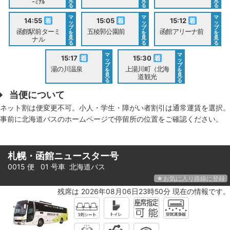
見
見
見
ｰﾐﾅﾙ
る
る
る
マ
マ
マ
14:55
15:05
15:12
ッ
ッ
ッ
プ
プ
プ
函館駅前ターミ
五稜郭公園前
函館アリーナ前
を
を
を
見
見
見
ナル
る
る
る
マ
マ
15:17
15:30
ッ
ッ
プ
プ
湯の川温泉
上湯川町（北海
を
を
見
見
道観光
る
る
当便について
ネット割は便変更不可。小人・学生・障がい者割引は通常運賃を選択。
事前に北海道バスのホームページで停留所の位置をご確認ください。
札幌・函館ニュースター号
0015 便 01 号車
北海道バス
★お気に入り路線に登録
残席は 2026年08月06日23時50分 現在の情報です。