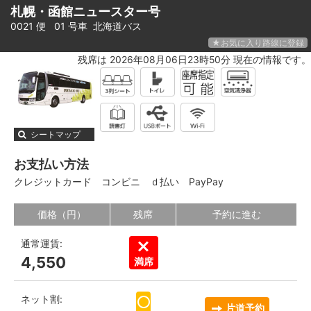
札幌・函館ニュースター号
0021 便 01 号車
北海道バス
★お気に入り路線に登録
残席は 2026年08月06日23時50分 現在の情報です。
シートマップ
お支払い方法
クレジットカード
コンビニ
ｄ払い
PayPay
価格（円）
残席
予約に進む
通常運賃:
4,550
満席
ネット割:
片道予約