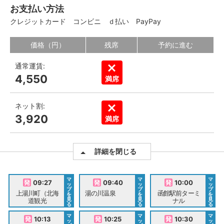
お支払い方法
クレジットカード
コンビニ
ｄ払い
PayPay
価格（円）
残席
予約に進む
通常運賃:
4,550
満席
ネット割:
3,920
満席
詳細を閉じる
マ
マ
マ
09:27
09:40
10:00
ッ
ッ
ッ
プ
プ
プ
上湯川町（北海
湯の川温泉
函館駅前ターミ
を
を
を
見
見
見
道観光
ナル
る
る
る
マ
マ
マ
10:13
10:25
10:30
ッ
ッ
ッ