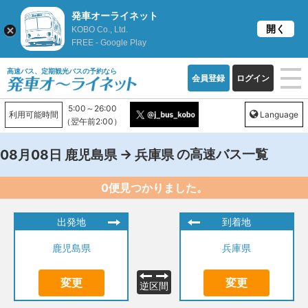
発車オーライネット
開く
KOBO Co., Ltd.
FREE - Google Play
高速バス、定期観光バスの予約なら
会員登録
ログイン
5:00～26:00
利用可能時間
Language
（翌午前2:00）
→
の高速バス一覧
08月08日
鹿児島県
兵庫県
0便見つかりました。
出発地
到着地
鹿児島県
兵庫県
変更
変更
逆区間