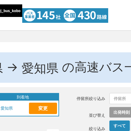
→
の高速バス
県
愛知県
到着地
停留所絞り込み
変更
愛知県
出発時刻
並び替え
すべて
絞り込み