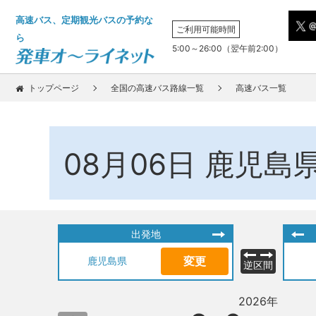
高速バス、定期観光バスの予約な
ご利用可能時間
ら
5:00～26:00（翌午前2:00）
トップページ
全国の高速バス路線一覧
高速バス一覧
08月06日
鹿児島
出発地
変更
鹿児島県
逆区間
2026年