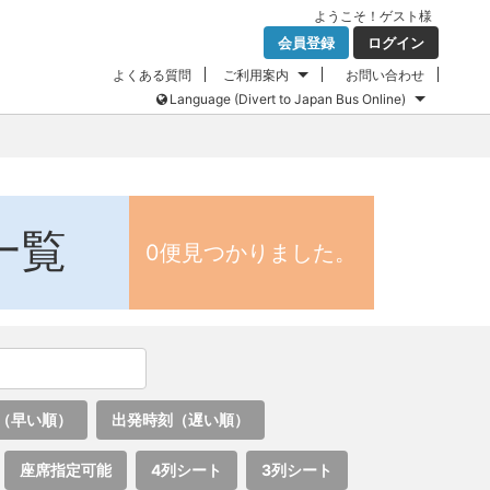
ようこそ！
ゲスト
様
会員登録
ログイン
よくある質問
ご利用案内
お問い合わせ
Language (Divert to Japan Bus Online)
一覧
0便見つかりました。
（早い順）
出発時刻（遅い順）
座席指定可能
4列シート
3列シート