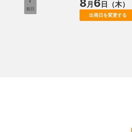
8
6
月
日（木）
前日
出発日を変更する