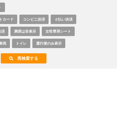
ト
トカード
コンビニ決済
ｄ払い決済
決済
満席は非表示
女性専用シート
車両
トイレ
運行便のみ表示
再検索する
。