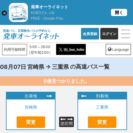
発車オーライネット
開く
KOBO Co., Ltd.
FREE - Google Play
高速バス、定期観光バスの予約なら
会員登録
ログイン
5:00～26:00
利用可能時間
Language
（翌午前2:00）
→
の高速バス一覧
08月07日
宮崎県
三重県
0便見つかりました。
出発地
到着地
宮崎県
三重県
変更
変更
逆区間