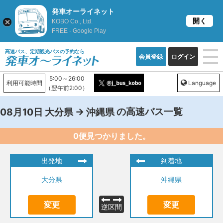
発車オーライネット
開く
KOBO Co., Ltd.
FREE - Google Play
高速バス、定期観光バスの予約なら
会員登録
ログイン
5:00～26:00
利用可能時間
Language
（翌午前2:00）
→
の高速バス一覧
08月10日
大分県
沖縄県
0便見つかりました。
出発地
到着地
大分県
沖縄県
変更
変更
逆区間