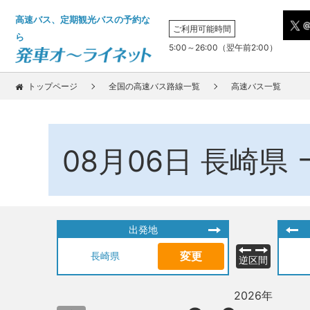
高速バス、定期観光バスの予約な
ご利用可能時間
ら
5:00～26:00（翌午前2:00）
トップページ
全国の高速バス路線一覧
高速バス一覧
08月06日
長崎県
出発地
変更
長崎県
逆区間
2026年