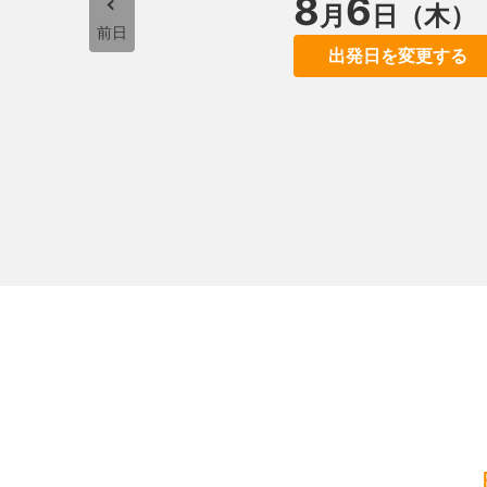
8
6
月
日（木）
前日
出発日を変更する