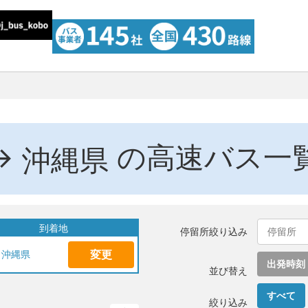
→
の高速バス一
沖縄県
到着地
停留所絞り込み
変更
沖縄県
出発時刻
並び替え
すべて
絞り込み