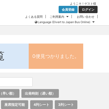
ようこそ！
ゲスト
様
会員登録
ログイン
よくある質問
ご利用案内
お問い合わせ
Language (Divert to Japan Bus Online)
覧
0便見つかりました。
（早い順）
出発時刻（遅い順）
座席指定可能
4列シート
3列シート