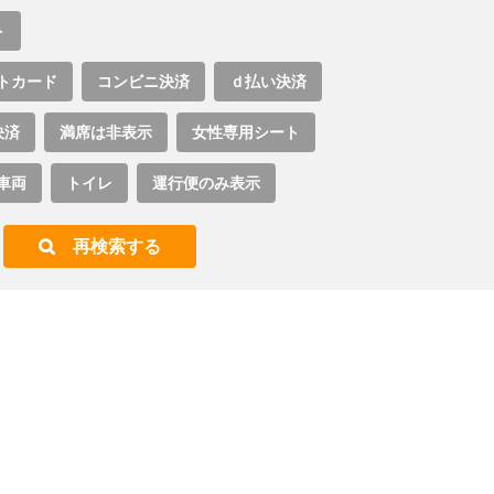
ト
トカード
コンビニ決済
ｄ払い決済
決済
満席は非表示
女性専用シート
車両
トイレ
運行便のみ表示
再検索する
。