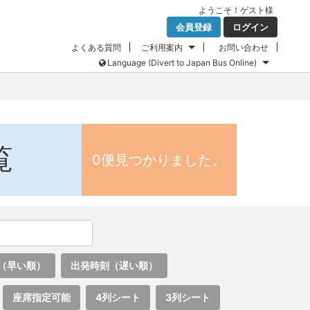
ようこそ！
ゲスト
様
会員登録
ログイン
よくある質問
ご利用案内
お問い合わせ
Language (Divert to Japan Bus Online)
覧
0便見つかりました。
（早い順）
出発時刻（遅い順）
座席指定可能
4列シート
3列シート