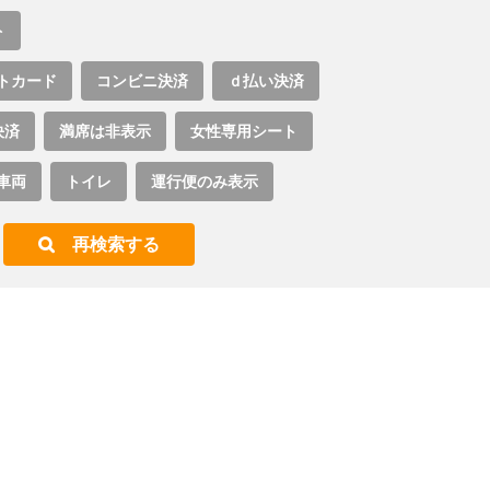
ト
トカード
コンビニ決済
ｄ払い決済
決済
満席は非表示
女性専用シート
車両
トイレ
運行便のみ表示
再検索する
。