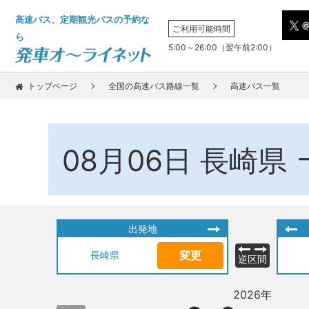
高速バス、定期観光バスの予約な
ご利用可能時間
ら
5:00～26:00（翌午前2:00）
トップページ
全国の高速バス路線一覧
高速バス一覧
08月06日
長崎県
出発地
変更
長崎県
逆区間
2026年