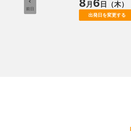
8
6
月
日（木）
前日
出発日を変更する