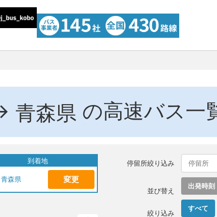
→
の高速バス一
青森県
到着地
停留所絞り込み
変更
青森県
出発時刻
並び替え
すべて
絞り込み