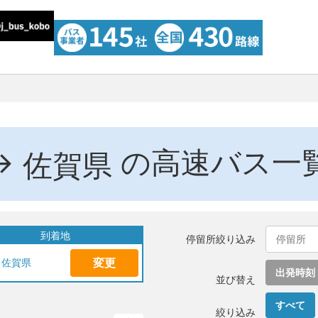
→
の高速バス一
佐賀県
到着地
停留所絞り込み
変更
佐賀県
出発時刻
並び替え
すべて
絞り込み