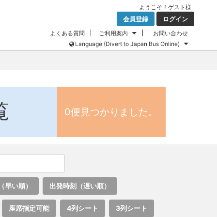
ようこそ！
ゲスト
様
会員登録
ログイン
よくある質問
ご利用案内
お問い合わせ
Language (Divert to Japan Bus Online)
覧
0便見つかりました。
（早い順）
出発時刻（遅い順）
座席指定可能
4列シート
3列シート