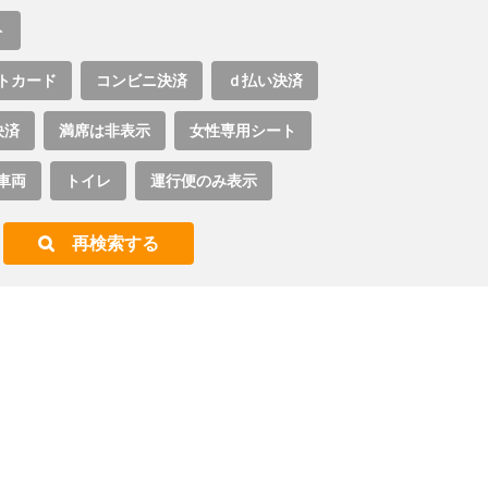
ト
トカード
コンビニ決済
ｄ払い決済
決済
満席は非表示
女性専用シート
車両
トイレ
運行便のみ表示
再検索する
。