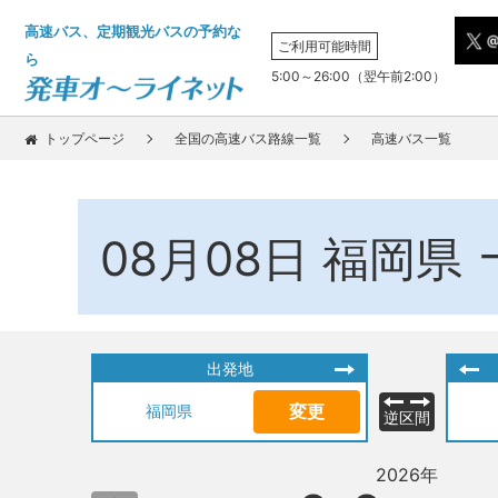
高速バス、定期観光バスの予約な
ご利用可能時間
ら
5:00～26:00（翌午前2:00）
トップページ
全国の高速バス路線一覧
高速バス一覧
08月08日
福岡県
出発地
変更
福岡県
逆区間
2026年