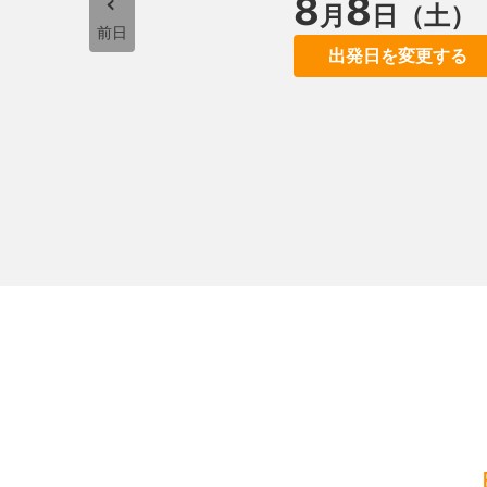
8
8
月
日（土）
前日
出発日を変更する