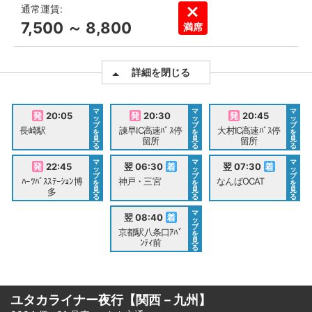
通常運賃:
7,500 ～ 8,800
満席
詳細を閉じる
マ
マ
マ
20:05
20:30
20:45
ッ
ッ
ッ
プ
プ
プ
長崎駅
諫早IC高速ﾊﾞｽ停
大村IC高速ﾊﾞｽ停
を
を
を
見
見
見
留所
留所
る
る
る
マ
マ
マ
22:45
翌 06:30
翌 07:30
ッ
ッ
ッ
プ
プ
プ
ﾊｰﾂﾊﾞｽｽﾃｰｼｮﾝ博
神戸・三宮
なんばOCAT
を
を
を
見
見
見
多
る
る
る
マ
翌 08:40
ッ
プ
京都駅八条口ｱﾊﾞ
を
見
ﾝﾃｨ前
る
ユタカライナー夜行【関西－九州】