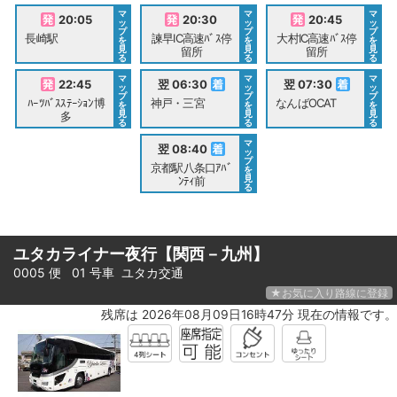
マ
マ
マ
20:05
20:30
20:45
ッ
ッ
ッ
プ
プ
プ
長崎駅
諫早IC高速ﾊﾞｽ停
大村IC高速ﾊﾞｽ停
を
を
を
見
見
見
留所
留所
る
る
る
マ
マ
マ
22:45
翌 06:30
翌 07:30
ッ
ッ
ッ
プ
プ
プ
ﾊｰﾂﾊﾞｽｽﾃｰｼｮﾝ博
神戸・三宮
なんばOCAT
を
を
を
見
見
見
多
る
る
る
マ
翌 08:40
ッ
プ
京都駅八条口ｱﾊﾞ
を
見
ﾝﾃｨ前
る
ユタカライナー夜行【関西－九州】
0005 便 01 号車
ユタカ交通
★お気に入り路線に登録
残席は 2026年08月09日16時47分 現在の情報です。