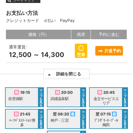
シートマップ
お支払い方法
クレジットカード
ｄ払い
PayPay
価格（円）
残席
予約に進む
通常運賃:
片道予約
12,500 ～ 14,300
空席
詳細を閉じる
マ
マ
マ
19:15
20:00
20:45
ッ
ッ
ッ
プ
プ
プ
佐世保駅
武雄温泉駅
金立サービスエ
を
を
を
見
見
見
リア
る
る
る
マ
マ
マ
21:45
翌 06:20
翌 07:15
ッ
ッ
ッ
プ
プ
プ
ﾊｰﾂﾊﾞｽｽﾃｰｼｮﾝ博
神戸・三宮
ﾌﾟﾗｻﾞﾓｰﾀｰﾌﾟｰﾙ
を
を
を
見
見
見
多
梅田
る
る
る