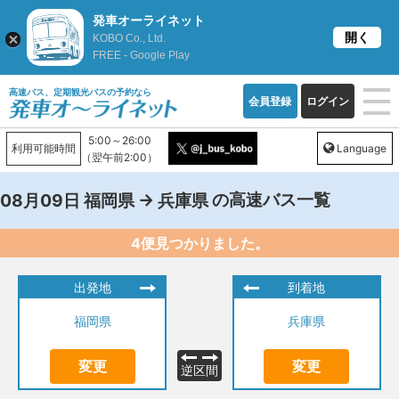
発車オーライネット
開く
KOBO Co., Ltd.
FREE - Google Play
高速バス、定期観光バスの予約なら
会員登録
ログイン
5:00～26:00
利用可能時間
Language
（翌午前2:00）
→
の高速バス一覧
08月09日
福岡県
兵庫県
4便見つかりました。
出発地
到着地
福岡県
兵庫県
変更
変更
逆区間