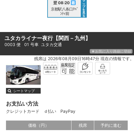
マ
翌 08:20
ッ
プ
京都駅八条口ｱﾊﾞ
を
見
ﾝﾃｨ前
る
ユタカライナー夜行【関西－九州】
0003 便 01 号車
ユタカ交通
★お気に入り路線に登録
残席は 2026年08月09日16時47分 現在の情報です。
シートマップ
お支払い方法
クレジットカード
ｄ払い
PayPay
価格（円）
残席
予約に進む