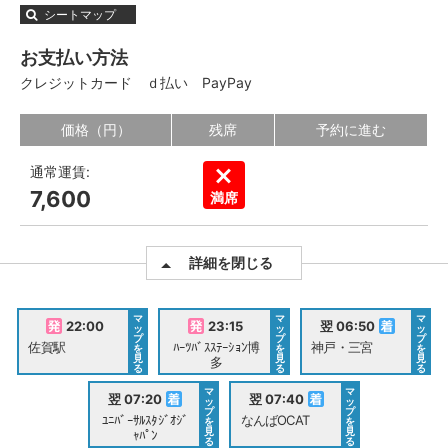
シートマップ
お支払い方法
クレジットカード
ｄ払い
PayPay
価格（円）
残席
予約に進む
通常運賃:
7,600
満席
詳細を閉じる
マ
マ
マ
22:00
23:15
翌 06:50
ッ
ッ
ッ
プ
プ
プ
佐賀駅
ﾊｰﾂﾊﾞｽｽﾃｰｼｮﾝ博
神戸・三宮
を
を
を
見
見
見
多
る
る
る
マ
マ
翌 07:20
翌 07:40
ッ
ッ
プ
プ
ﾕﾆﾊﾞｰｻﾙｽﾀｼﾞｵｼﾞ
なんばOCAT
を
を
見
見
ｬﾊﾟﾝ
る
る