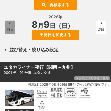
再検索する
2026年
8
9
月
日（日）
前日
翌日
出発日を変更する
並び替え・絞り込み設定
ユタカライナー夜行【関西－九州】
0001 便 01 号車
ユタカ交通
★お気に入り路線に登録
残席は 2026年08月09日16時47分 現在の情報です。