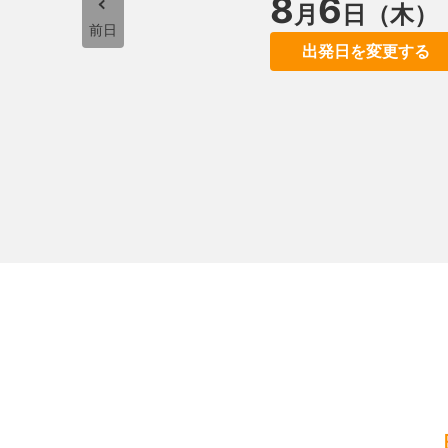
8
6
月
日（木）
前日
出発日を変更する