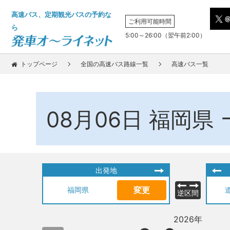
高速バス、定期観光バスの予約な
ご利用可能時間
ら
5:00～26:00（翌午前2:00）
トップページ
全国の高速バス路線一覧
高速バス一覧
08月06日
福岡県
出発地
変更
福岡県
逆区間
2026年