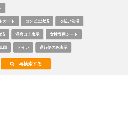
ト
トカード
コンビニ決済
ｄ払い決済
決済
満席は非表示
女性専用シート
車両
トイレ
運行便のみ表示
再検索する
。