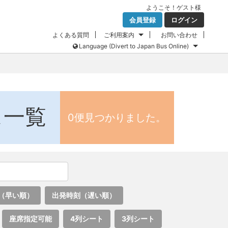
ようこそ！
ゲスト
様
会員登録
ログイン
よくある質問
ご利用案内
お問い合わせ
Language (Divert to Japan Bus Online)
ス一覧
0便見つかりました。
（早い順）
出発時刻（遅い順）
座席指定可能
4列シート
3列シート