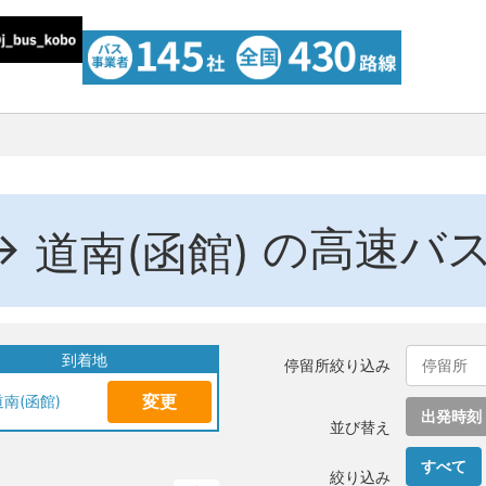
→
の高速バ
道南(函館)
到着地
停留所絞り込み
変更
道南(函館)
出発時刻
並び替え
すべて
絞り込み