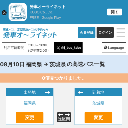
発車オーライネット
開く
KOBO Co., Ltd.
FREE - Google Play
高速バス、定期観光バスの予約なら
会員登録
ログイン
5:00～26:00
利用可能時間
Language
（翌午前2:00）
→
の高速バス一覧
08月10日
福岡県
茨城県
0便見つかりました。
出発地
到着地
福岡県
茨城県
変更
変更
逆区間