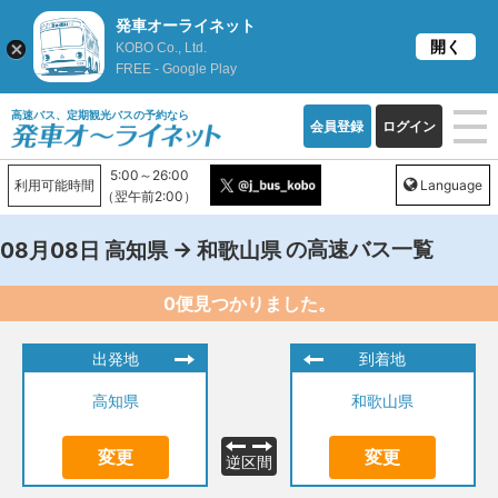
発車オーライネット
開く
KOBO Co., Ltd.
FREE - Google Play
高速バス、定期観光バスの予約なら
会員登録
ログイン
5:00～26:00
利用可能時間
Language
（翌午前2:00）
→
の高速バス一覧
08月08日
高知県
和歌山県
0便見つかりました。
出発地
到着地
高知県
和歌山県
変更
変更
逆区間